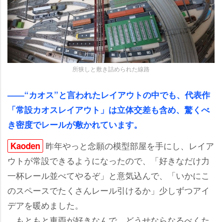
所狭しと敷き詰められた線路
――“カオス”と言われたレイアウトの中でも、代表作
「常設カオスレイアウト」は立体交差も含め、驚くべ
き密度でレールが敷かれています。
昨年やっと念願の模型部屋を手にし、レイア
Kaoden
ウトが常設できるようになったので、「好きなだけ力
一杯レール並べてやるぞ」と意気込んで、「いかにこ
のスペースでたくさんレール引けるか」少しずつアイ
デアを暖めました。
もともと車両が好きなんで、どうせならなるべくた