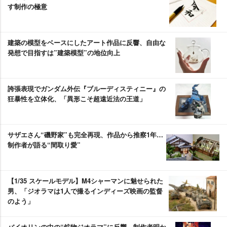
す制作の極意
建築の模型をベースにしたアート作品に反響、自由な
発想で目指すは”建築模型”の地位向上
誇張表現でガンダム外伝『ブルーディスティニー』の
狂暴性を立体化、「異形こそ超遠近法の王道」
サザエさん“磯野家”も完全再現、作品から推察1年…
制作者が語る“間取り愛”
【1/35 スケールモデル】M4シャーマンに魅せられた
男、「ジオラマは1人で撮るインディーズ映画の監督
のよう」
バイオリンの中の“鉱物ジオラマ”に反響、制作者明か