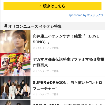
続きはこちら
sponsored by 求人ボックス
オリコンニュース イチオシ特集
向井康二イケメンすぎ！純愛『（LOVE
SONG）』
オリコンタイアップ特集
デカすぎ都市伝説発生!?ファミマ45％増量
作戦再来
オリコンタイアップ特集
SUPER★DRAGON、自ら描いた”レトロ
フューチャー”
オリコンタイアップ特集