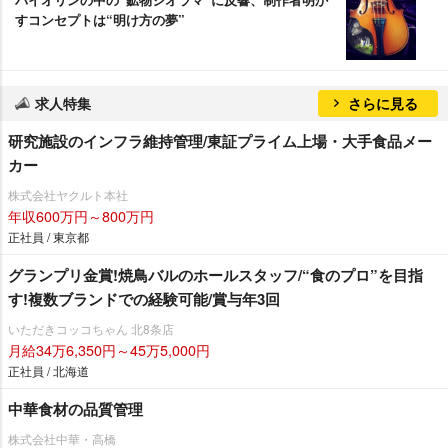
すコンセプトは“明け方の夢”
求人特集
さらに見る
研究施設のインフラ維持管理/東証プライム上場・大手食品メー
カー
株式会社ヤクルト本社
年収600万円～800万円
正社員 / 東京都
グランプリ金賞!焼鳥バルのホールスタッフ/“食のプロ”を目指
す!複数ブランドでの経験可能/賞与年3回
いただきコッコちゃん 北8条店
月給34万6,350円～45万5,000円
正社員 / 北海道
中華食材の品質管理
株式会社中華・高橋