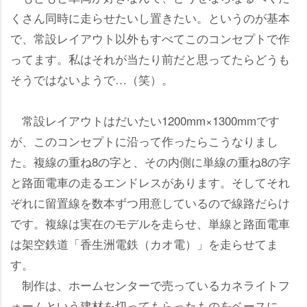
くさん同時に走らせたいし置きたい。というのが基本
で、常設レイアウト以外もすべてこのコンセプトで作
ってます。私はそれが当たり前だと思ってたらどうも
そうではないようで…（笑）。
常設レイアウトはだいたい1200mm×1300mmです
が、このコンセプトに沿って作ったらこうなりまし
た。複線の重ね8の字と、その内側に単線の重ね8の字
と路面電車の走るエンドレスがあります。そしてそれ
ぞれに留置線を数本ずつ用意しているので線路だらけ
です。複線は実在のモデルを走らせ、単線と路面電車
は架空鉄道「香生洲電鉄（カオ電）」を走らせてま
す。
制作は、ホームセンターで売っているカネライトフ
ォームという建材を切ってもらったものをベースに、