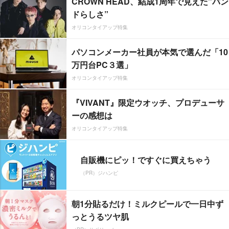
CROWN HEAD、結成1周年で見えた”バン
ドらしさ”
オリコンタイアップ特集
パソコンメーカー社員が本気で選んだ「10
万円台PC３選」
オリコンタイアップ特集
『VIVANT』限定ウオッチ、プロデューサ
ーの感想は
オリコンタイアップ特集
自販機にピッ！ですぐに買えちゃう
（PR）ジハンピ
朝1分貼るだけ！ミルクピールで一日中ず
っとうるツヤ肌