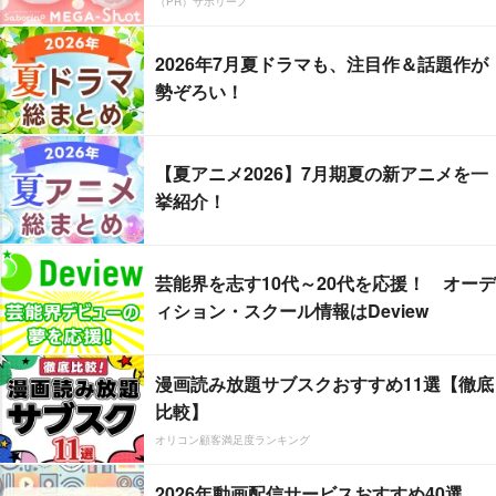
（PR）サボリーノ
2026年7月夏ドラマも、注目作＆話題作が
勢ぞろい！
【夏アニメ2026】7月期夏の新アニメを一
挙紹介！
芸能界を志す10代～20代を応援！ オーデ
ィション・スクール情報はDeview
漫画読み放題サブスクおすすめ11選【徹底
比較】
オリコン顧客満足度ランキング
2026年動画配信サービスおすすめ40選