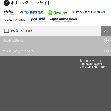
PC版に切り替え
禁無断複写転載
クッキーの使用について
© oricon ME inc.
JASRAC許諾番号：
9009642140Y38026