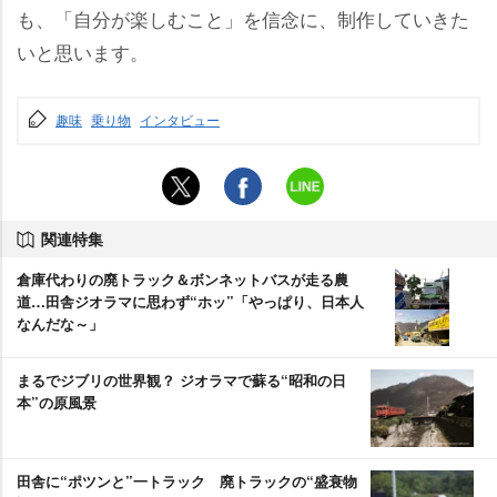
も、「自分が楽しむこと」を信念に、制作していきた
いと思います。
趣味
乗り物
インタビュー
関連特集
倉庫代わりの廃トラック＆ボンネットバスが走る農
道…田舎ジオラマに思わず“ホッ”「やっぱり、日本人
なんだな～」
まるでジブリの世界観？ ジオラマで蘇る“昭和の日
本”の原風景
田舎に“ポツンと”一トラック 廃トラックの“盛衰物