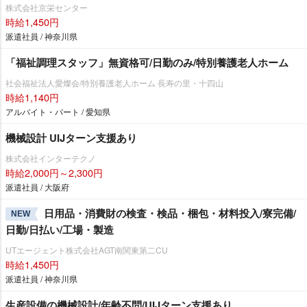
株式会社京栄センター
時給1,450円
派遣社員 / 神奈川県
「福祉調理スタッフ」無資格可/日勤のみ/特別養護老人ホーム
社会福祉法人愛燦会/特別養護老人ホーム 長寿の里・十四山
時給1,140円
アルバイト・パート / 愛知県
機械設計 UIJターン支援あり
株式会社インターテクノ
時給2,000円～2,300円
派遣社員 / 大阪府
日用品・消費財の検査・検品・梱包・材料投入/寮完備/
NEW
日勤/日払い/工場・製造
UTエージェント株式会社AGT南関東第二CU
時給1,450円
派遣社員 / 神奈川県
生産設備の機械設計/年齢不問/UIJターン支援あり