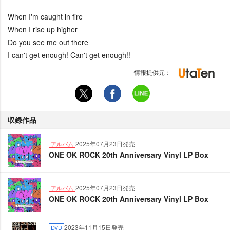
When I'm caught in fire
When I rise up higher
Do you see me out there
I can't get enough! Can't get enough!!
情報提供元：
収録作品
2025年07月23日発売
アルバム
ONE OK ROCK 20th Anniversary Vinyl LP Box
2025年07月23日発売
アルバム
ONE OK ROCK 20th Anniversary Vinyl LP Box
2023年11月15日発売
DVD