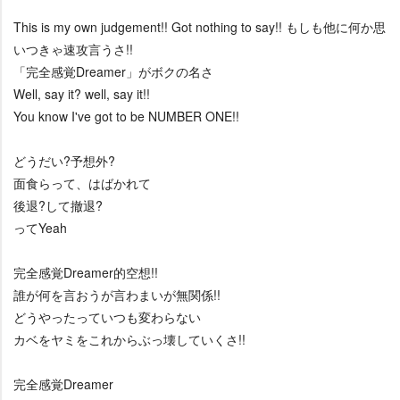
This is my own judgement!! Got nothing to say!! もしも他に何か思
いつきゃ速攻言うさ!!
「完全感覚Dreamer」がボクの名さ
Well, say it? well, say it!!
You know I've got to be NUMBER ONE!!
どうだい?予想外?
面食らって、はばかれて
後退?して撤退?
ってYeah
完全感覚Dreamer的空想!!
誰が何を言おうが言わまいが無関係!!
どうやったっていつも変わらない
カベをヤミをこれからぶっ壊していくさ!!
完全感覚Dreamer