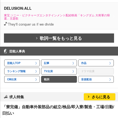
DELUSION:ALL
東宝,ソニー・ピクチャーズエンタテインメント配給映画「キングダム 大将軍の帰
還」主題歌
They'll conquer us if we divide
歌詞一覧をもっと見る
芸能人事典
芸能人TOP
記事
作品
ランキング情報
TV出演
ドラマ出演
CM出演
歌詞
音楽配信
求人特集
さらに見る
「寮完備」自動車外装部品の組立/検品/即入寮/製造・工場/日勤/
日払い