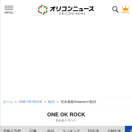
ホーム
ONE OK ROCK
歌詞
完全感覚Dreamerの歌詞
ONE OK ROCK
わんおくろっく
芸能人TOP
記事
作品
ランキング
TV出演
CM出演