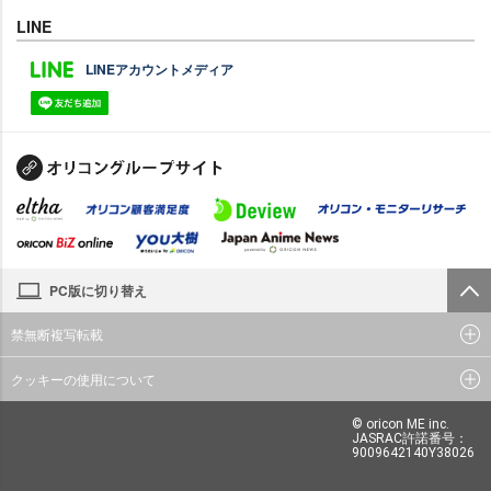
LINE
LINEアカウントメディア
PC版に切り替え
禁無断複写転載
クッキーの使用について
© oricon ME inc.
JASRAC許諾番号：
9009642140Y38026