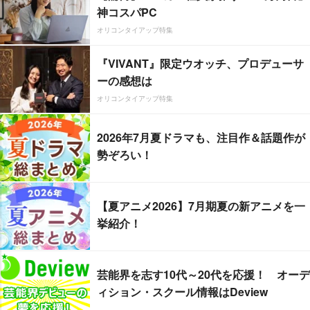
神コスパPC
オリコンタイアップ特集
『VIVANT』限定ウオッチ、プロデューサ
ーの感想は
オリコンタイアップ特集
2026年7月夏ドラマも、注目作＆話題作が
勢ぞろい！
【夏アニメ2026】7月期夏の新アニメを一
挙紹介！
芸能界を志す10代～20代を応援！ オーデ
ィション・スクール情報はDeview