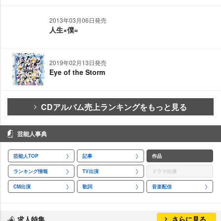
2013年03月06日発売
人生×僕=
2019年02月13日発売
Eye of the Storm
CDアルバム売上ランキングをもっと見る
芸能人事典
芸能人TOP
記事
作品
ランキング情報
TV出演
ドラマ出演
CM出演
歌詞
音楽配信
求人特集
さらに見る