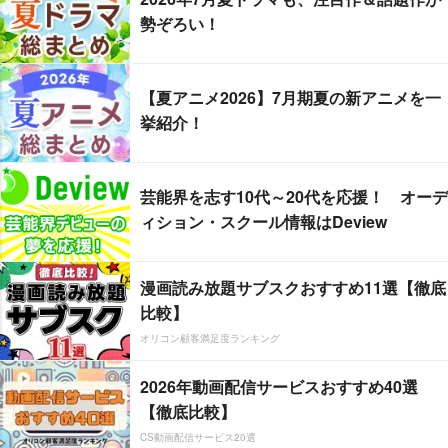
勢ぞろい！
【夏アニメ2026】7月期夏の新アニメを一
挙紹介！
芸能界を志す10代～20代を応援！ オーデ
ィション・スクール情報はDeview
漫画読み放題サブスクおすすめ11選【徹底
比較】
オリコン顧客満足度ランキング
2026年動画配信サービスおすすめ40選
【徹底比較】
CS動画配信サービス20選