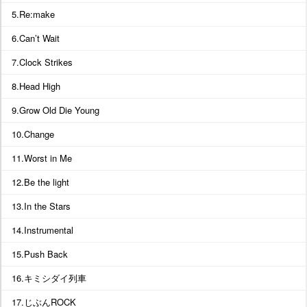
5.Re:make
6.Can’t Wait
7.Clock Strikes
8.Head High
9.Grow Old Die Young
10.Change
11.Worst in Me
12.Be the light
13.In the Stars
14.Instrumental
15.Push Back
16.キミシダイ列車
17.じぶんROCK