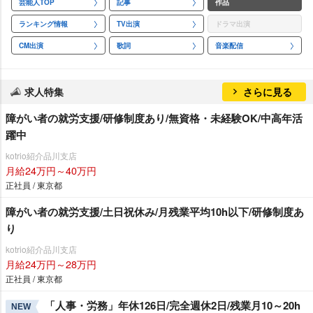
芸能人TOP
記事
作品
ランキング情報
TV出演
ドラマ出演
CM出演
歌詞
音楽配信
求人特集
さらに見る
障がい者の就労支援/研修制度あり/無資格・未経験OK/中高年活
躍中
kotrio紹介品川支店
月給24万円～40万円
正社員 / 東京都
障がい者の就労支援/土日祝休み/月残業平均10h以下/研修制度あ
り
kotrio紹介品川支店
月給24万円～28万円
正社員 / 東京都
「人事・労務」年休126日/完全週休2日/残業月10～20h
NEW