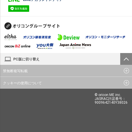
PC版に切り替え
禁無断複写転載
クッキーの使用について
© oricon ME inc.
JASRAC許諾番号：
9009642140Y38026