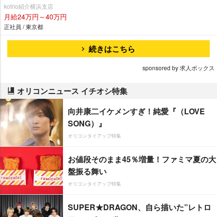
kotrio紹介横浜支店
月給24万円～40万円
正社員 / 東京都
続きはこちら
sponsored by 求人ボックス
オリコンニュース イチオシ特集
向井康二イケメンすぎ！純愛『（LOVE
SONG）』
オリコンタイアップ特集
お値段そのまま45％増量！ファミマ夏の大
盤振る舞い
オリコンタイアップ特集
SUPER★DRAGON、自ら描いた”レトロ