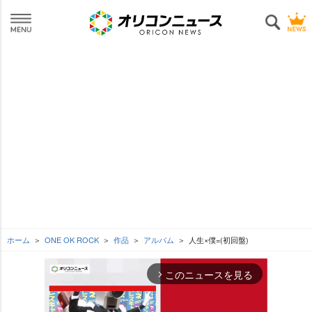
ホーム
ONE OK ROCK
作品
アルバム
人生×僕=(初回盤)
このニュースを見る
arrow_forward_ios