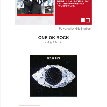
Powered by 
GliaStudios
ONE OK ROCK
M
わんおくろっく
u
t
e