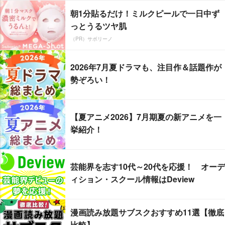
朝1分貼るだけ！ミルクピールで一日中ず
っとうるツヤ肌
（PR）サボリーノ
2026年7月夏ドラマも、注目作＆話題作が
勢ぞろい！
【夏アニメ2026】7月期夏の新アニメを一
挙紹介！
芸能界を志す10代～20代を応援！ オーデ
ィション・スクール情報はDeview
漫画読み放題サブスクおすすめ11選【徹底
比較】