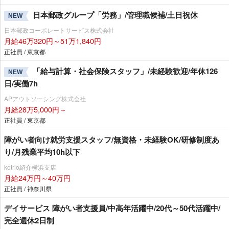
日本郵政グループ「労務」/管理職候補/土日祝休
NEW
日本郵政コーポレートサービス株式会社
月給46万320円～51万1,840円
正社員 / 東京都
「給与計算・社会保険スタッフ」/未経験歓迎/年休126
NEW
日/実働7h
APアウトソーシング株式会社
月給28万5,000円～
正社員 / 東京都
障がい者向け就労支援スタッフ/無資格・未経験OK/研修制度あ
り/月残業平均10h以下
kotrio紹介横浜支店
月給24万円～40万円
正社員 / 神奈川県
デイサービス 障がい者支援員/中高年活躍中/20代～50代活躍中/
完全週休2日制