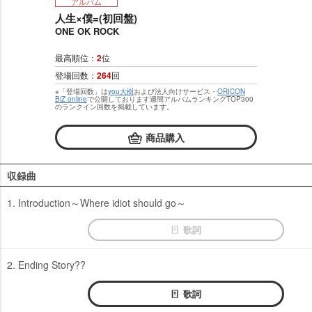
アルバム
人生×僕=(初回盤)
ONE OK ROCK
最高順位：
2
位
登場回数：
264
回
※「登場回数」は
you大樹
および法人向けサービス・
ORICON
BiZ online
で公開しております週間アルバムランキングTOP300
のランクイン回数を掲載しています。
商品購入
収録曲
1. Introduction～Where idiot should go～
歌詞
2. Ending Story??
歌詞