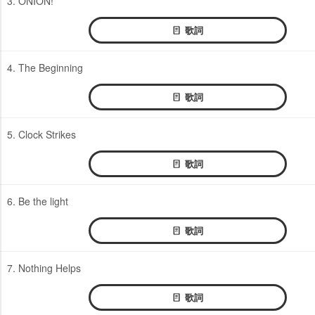
3. ONION!
歌詞
4. The Beginning
歌詞
5. Clock Strikes
歌詞
6. Be the light
歌詞
7. Nothing Helps
歌詞