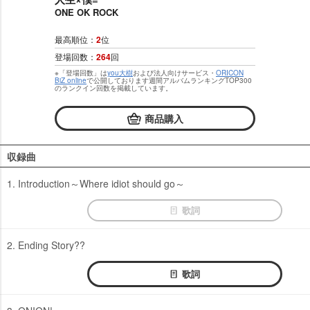
ONE OK ROCK
最高順位：
2
位
登場回数：
264
回
※「登場回数」は
you大樹
および法人向けサービス・
ORICON
BiZ online
で公開しております週間アルバムランキングTOP300
のランクイン回数を掲載しています。
商品購入
収録曲
1. Introduction～Where idiot should go～
歌詞
2. Ending Story??
歌詞