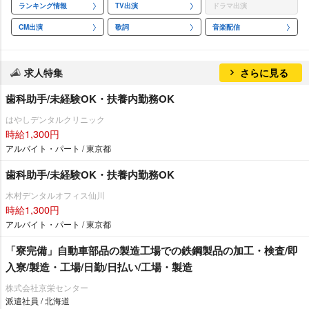
ランキング情報
TV出演
ドラマ出演
CM出演
歌詞
音楽配信
求人特集
さらに見る
歯科助手/未経験OK・扶養内勤務OK
はやしデンタルクリニック
時給1,300円
アルバイト・パート / 東京都
歯科助手/未経験OK・扶養内勤務OK
木村デンタルオフィス仙川
時給1,300円
アルバイト・パート / 東京都
「寮完備」自動車部品の製造工場での鉄鋼製品の加工・検査/即
入寮/製造・工場/日勤/日払い/工場・製造
株式会社京栄センター
派遣社員 / 北海道