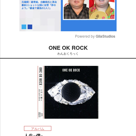
Powered by 
GliaStudios
ONE OK ROCK
M
わんおくろっく
u
t
e
アルバム
人生×僕=