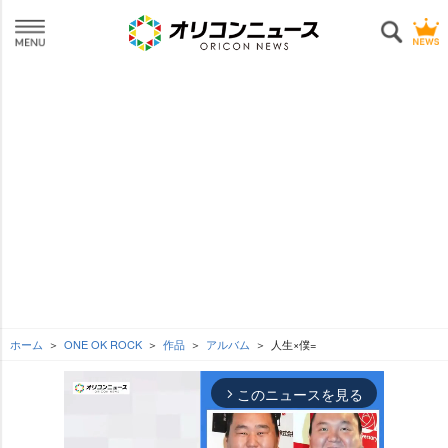
ホーム
ONE OK ROCK
作品
アルバム
人生×僕=
このニュースを見る
arrow_forward_ios