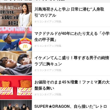
川島海荷さんと学ぶ 日常に潜む“人身取
引”のリアル
オリコンタイアップ特集
マクドナルドが40年にわたり支える「小学
生の甲子園」
オリコンタイアップ特集
イケメンてんこ盛り！尊すぎる男子の純情
ラブに胸キュン
オリコンタイアップ特集
お値段そのまま45％増量！ファミマ夏の大
盤振る舞い
オリコンタイアップ特集
SUPER★DRAGON、自ら描いた”レトロ