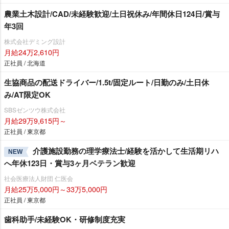
農業土木設計/CAD/未経験歓迎/土日祝休み/年間休日124日/賞与
年3回
株式会社デミング設計
月給24万2,610円
正社員 / 北海道
生協商品の配送ドライバー/1.5t/固定ルート/日勤のみ/土日休
み/AT限定OK
SBSゼンツウ株式会社
月給29万9,615円～
正社員 / 東京都
介護施設勤務の理学療法士/経験を活かして生活期リハ
NEW
へ年休123日・賞与3ヶ月ベテラン歓迎
社会医療法人財団 仁医会
月給25万5,000円～33万5,000円
正社員 / 東京都
歯科助手/未経験OK・研修制度充実