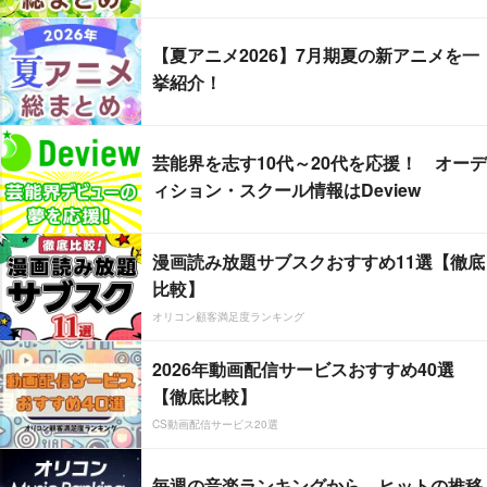
【夏アニメ2026】7月期夏の新アニメを一
挙紹介！
芸能界を志す10代～20代を応援！ オーデ
ィション・スクール情報はDeview
漫画読み放題サブスクおすすめ11選【徹底
比較】
オリコン顧客満足度ランキング
2026年動画配信サービスおすすめ40選
【徹底比較】
CS動画配信サービス20選
毎週の音楽ランキングから、ヒットの推移