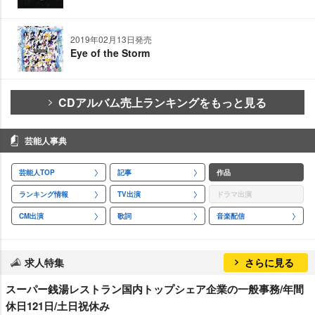
2019年02月13日発売
Eye of the Storm
CDアルバム売上ランキングをもっと見る
芸能人事典
芸能人TOP
記事
作品
ランキング情報
TV出演
ドラマ出演
CM出演
歌詞
音楽配信
求人特集
さらに見る
スーパー銭湯レストラン国内トップシェア企業の一般事務/年間
休日121日/土日祝休み