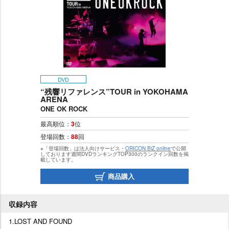
DVD
“残響リファレンス”TOUR in YOKOHAMA
ARENA
ONE OK ROCK
最高順位：
3
位
登場回数：
88
回
※「登場回数」は法人向けサービス・
ORICON BiZ online
で公開
しております週間DVDランキングTOP300のランクイン回数を掲
載しています。
商品購入
収録内容
1.LOST AND FOUND