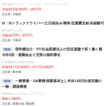
株式会社フラット・フィールド・オペレーションズ
月給25万6,000円～28万円
正社員 / 大阪府
2t・3tトラックドライバー/土日祝休み/簡単/交通費支給/未経験可
株式会社しんめい
月給24万円～30万円
正社員 / 大阪府
理学療法士・PT/社会医療法人の安定基盤で長く働く賞
NEW
与年2回・退職金あり充実の福利厚生
社会医療法人財団 仁医会
年収351万3,600円～471万3,600円
正社員 / 東京都
一般事務・OA事務/残業基本なし年休130日社保完備の
NEW
一般・調達事務
株式会社シスムエンジニアリング
時給1,350円～
正社員 / 派遣社員 / 愛知県