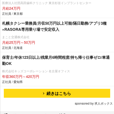
医療法人社団高田歯科クリニック 東京杉並インプラントセンター
月給24万円
正社員 / 東京都
札幌タクシー乗務員/月収50万円以上可能/隔日勤務/アプリ3種
×RASORA専用乗り場で安定収入
まこと交通株式会社
月給25万円～50万円
正社員 / 北海道
保育士/年休123日以上/残業月6時間程度/持ち帰り仕事ゼロ/車通
勤OK
株式会社キッズコーポレーション 名古屋オフィス
年収360万円～420万円
正社員 / 愛知県
続きはこちら
sponsored by 求人ボックス