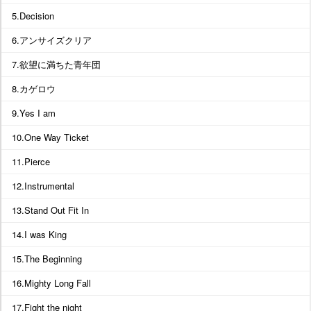
5.Decision
6.アンサイズクリア
7.欲望に満ちた青年団
8.カゲロウ
9.Yes I am
10.One Way Ticket
11.Pierce
12.Instrumental
13.Stand Out Fit In
14.I was King
15.The Beginning
16.Mighty Long Fall
17.Fight the night