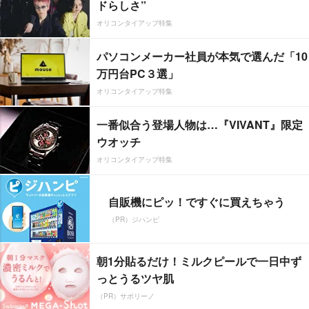
ドらしさ”
オリコンタイアップ特集
パソコンメーカー社員が本気で選んだ「10
万円台PC３選」
オリコンタイアップ特集
一番似合う登場人物は…『VIVANT』限定
ウオッチ
オリコンタイアップ特集
自販機にピッ！ですぐに買えちゃう
（PR）ジハンピ
朝1分貼るだけ！ミルクピールで一日中ず
っとうるツヤ肌
（PR）サボリーノ