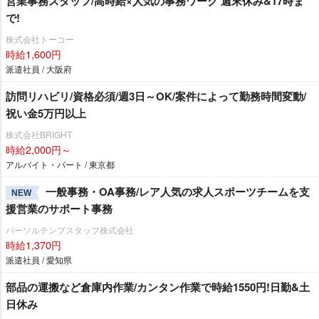
営業事務スタッフ/高時給×人気の事務ワーク 週末休み&17時ま
で!
株式会社トーコー
時給1,600円
派遣社員 / 大阪府
訪問リハビリ/資格必須/週3日～OK/案件によって勤務時間変動/
祝い金5万円以上
株式会社BRIGHT
時給2,000円～
アルバイト・パート / 東京都
一般事務・OA事務/レア人気の求人スポーツチームを支
NEW
援営業のサポート事務
パーソルテンプスタッフ株式会社
時給1,370円
派遣社員 / 愛知県
部品の運搬など倉庫内作業/カンタン作業で時給1550円!日勤&土
日休み