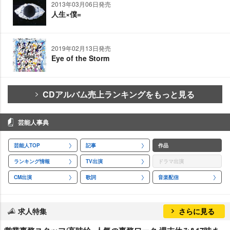
2013年03月06日発売
人生×僕=
2019年02月13日発売
Eye of the Storm
CDアルバム売上ランキングをもっと見る
芸能人事典
芸能人TOP
記事
作品
ランキング情報
TV出演
ドラマ出演
CM出演
歌詞
音楽配信
求人特集
さらに見る