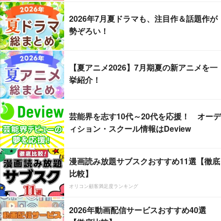
2026年7月夏ドラマも、注目作＆話題作が
勢ぞろい！
【夏アニメ2026】7月期夏の新アニメを一
挙紹介！
芸能界を志す10代～20代を応援！ オーデ
ィション・スクール情報はDeview
漫画読み放題サブスクおすすめ11選【徹底
比較】
オリコン顧客満足度ランキング
2026年動画配信サービスおすすめ40選