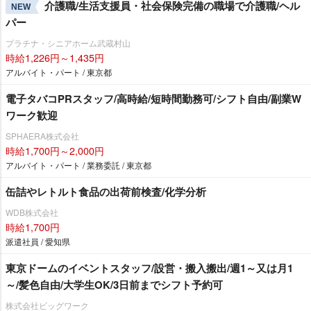
介護職/生活支援員・社会保険完備の職場で介護職/ヘル
NEW
パー
プラチナ・シニアホーム武蔵村山
時給1,226円～1,435円
アルバイト・パート / 東京都
電子タバコPRスタッフ/高時給/短時間勤務可/シフト自由/副業W
ワーク歓迎
SPHAERA株式会社
時給1,700円～2,000円
アルバイト・パート / 業務委託 / 東京都
缶詰やレトルト食品の出荷前検査/化学分析
WDB株式会社
時給1,700円
派遣社員 / 愛知県
東京ドームのイベントスタッフ/設営・搬入搬出/週1～又は月1
～/髪色自由/大学生OK/3日前までシフト予約可
株式会社ビッグワーク