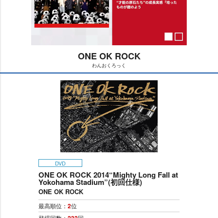
ONE OK ROCK
わんおくろっく
M
u
t
e
DVD
ONE OK ROCK 2014“Mighty Long Fall at
Yokohama Stadium”(初回仕様)
ONE OK ROCK
最高順位：
2
位
登場回数：
232
回