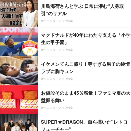
川島海荷さんと学ぶ 日常に潜む“人身取
引”のリアル
オリコンタイアップ特集
マクドナルドが40年にわたり支える「小学
生の甲子園」
オリコンタイアップ特集
イケメンてんこ盛り！尊すぎる男子の純情
ラブに胸キュン
オリコンタイアップ特集
お値段そのまま45％増量！ファミマ夏の大
盤振る舞い
オリコンタイアップ特集
SUPER★DRAGON、自ら描いた”レトロ
フューチャー”