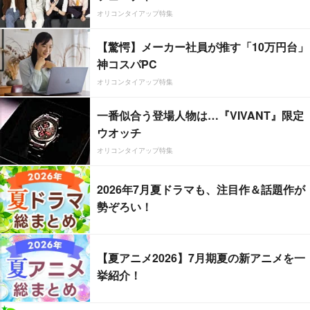
オリコンタイアップ特集
【驚愕】メーカー社員が推す「10万円台」
神コスパPC
オリコンタイアップ特集
一番似合う登場人物は…『VIVANT』限定
ウオッチ
オリコンタイアップ特集
2026年7月夏ドラマも、注目作＆話題作が
勢ぞろい！
【夏アニメ2026】7月期夏の新アニメを一
挙紹介！