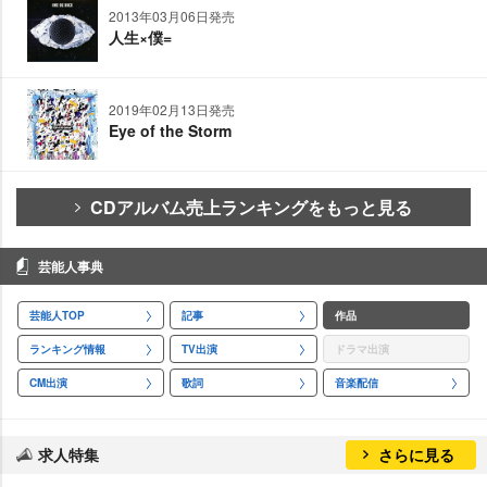
2013年03月06日発売
人生×僕=
2019年02月13日発売
Eye of the Storm
CDアルバム売上ランキングをもっと見る
芸能人事典
芸能人TOP
記事
作品
ランキング情報
TV出演
ドラマ出演
CM出演
歌詞
音楽配信
求人特集
さらに見る