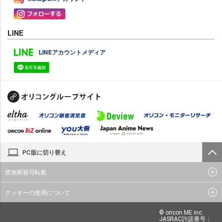
LINE
LINEアカウントメディア
PC版に切り替え
禁無断複写転載
クッキーの使用について
© oricon ME inc.
JASRAC許諾番号：