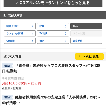
CDアルバム売上ランキングをもっと見る
芸能人事典
芸能人TOP
記事
作品
ランキング情報
TV出演
ドラマ出演
CM出演
歌詞
音楽配信
求人特集
さらに見る
「総合職」未経験からプロの農協スタッフへ/年休125
NEW
日/転勤無
峰延農業協同組合
月給16万6,630円～28万円
正社員 / 北海道
経験者採用創業72年の安定企業「人事労務職」20代～
NEW
40代活躍中