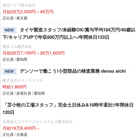
渡辺パイプ株式会社
月給23万2,000円～45万円
正社員 / 東京都
タイヤ製造スタッフ/未経験OK/賞与平均184万円/40歳以
NEW
下/キャリアUPで年収600万円以上へ/年間休日133日
横浜ゴム株式会社
月給20万7,100円～26万1,600円
正社員 / 愛知県
デンソーで働こう!小型部品の検査業務 denso aichi
NEW
株式会社テクノスマイル
時給1,800円
正社員 / 派遣社員 / 愛知県
「苫小牧の工場スタッフ」完全土日休み&16時半退社!/年間休日
120日
北海道エコリサイクルシステムズ株式会社
月給19万6,400円～
正社員 / 北海道