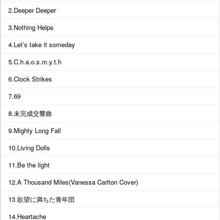
2.Deeper Deeper
3.Nothing Helps
4.Let’s take it someday
5.C.h.a.o.s.m.y.t.h
6.Clock Strikes
7.69
8.未完成交響曲
9.Mighty Long Fall
10.Living Dolls
11.Be the light
12.A Thousand Miles(Vanessa Carlton Cover)
13.欲望に満ちた青年団
14.Heartache