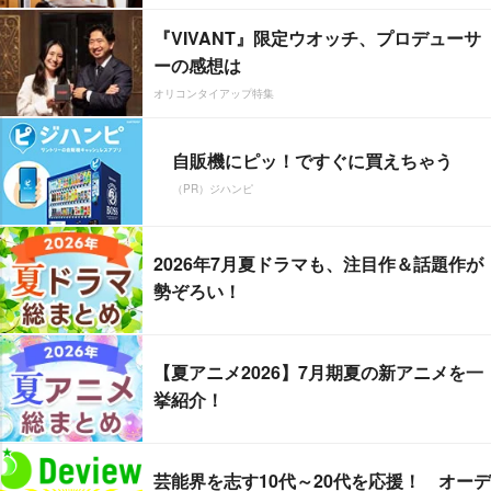
『VIVANT』限定ウオッチ、プロデューサ
ーの感想は
オリコンタイアップ特集
自販機にピッ！ですぐに買えちゃう
（PR）ジハンピ
2026年7月夏ドラマも、注目作＆話題作が
勢ぞろい！
【夏アニメ2026】7月期夏の新アニメを一
挙紹介！
芸能界を志す10代～20代を応援！ オーデ