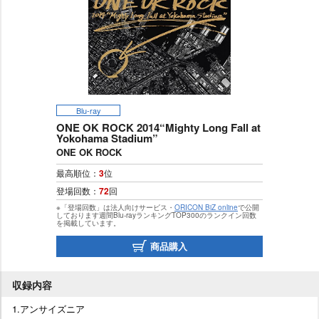
Blu-ray
ONE OK ROCK 2014“Mighty Long Fall at
Yokohama Stadium”
ONE OK ROCK
最高順位：
3
位
登場回数：
72
回
※「登場回数」は法人向けサービス・
ORICON BiZ online
で公開
しております週間Blu-rayランキングTOP300のランクイン回数
を掲載しています。
商品購入
収録内容
1.アンサイズニア