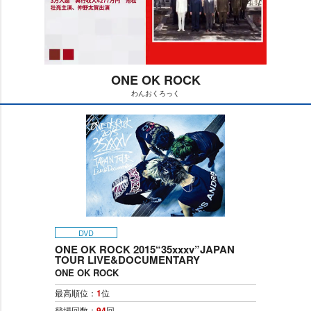
ONE OK ROCK
わんおくろっく
M
u
t
e
DVD
ONE OK ROCK 2015“35xxxv”JAPAN
TOUR LIVE&DOCUMENTARY
ONE OK ROCK
最高順位：
1
位
登場回数：
94
回