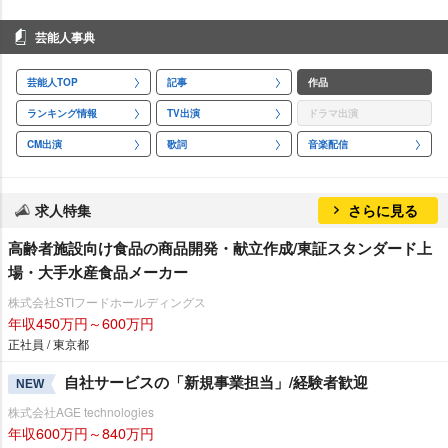
芸能人事典
芸能人TOP
記事
作品
ランキング情報
TV出演
ドラマ出演
CM出演
歌詞
音楽配信
求人特集
さらに見る
高齢者施設向け食品の商品開発・献立作成/東証スタンダード上
場・大手水産食品メーカー
株式会社STIフードホールディングス
年収450万円～600万円
正社員 / 東京都
自社サービスの「新規事業担当」/経験者歓迎
NEW
株式会社AGE technologies
年収600万円～840万円