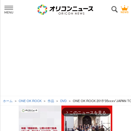
ホーム
ONE OK ROCK
作品
DVD
ONE OK ROCK 2015“35xxxv”JAPAN 
このニュースを見る
arrow_forward_ios