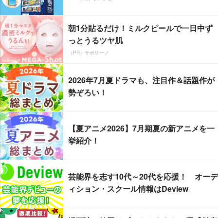
朝1分貼るだけ！ミルクピールで一日中ず
っとうるツヤ肌
（PR）サボリーノ
2026年7月夏ドラマも、注目作＆話題作が
勢ぞろい！
【夏アニメ2026】7月期夏の新アニメを一
挙紹介！
芸能界を志す10代～20代を応援！ オーデ
ィション・スクール情報はDeview