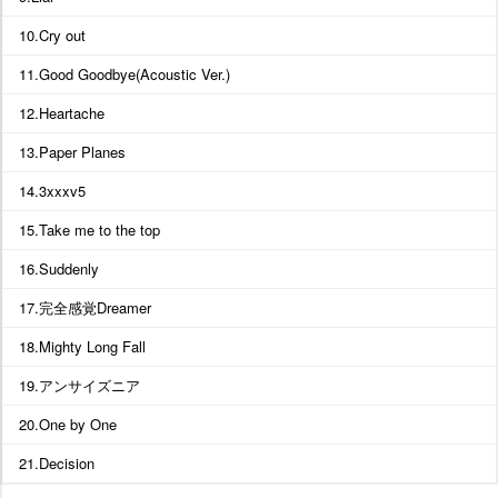
10.Cry out
11.Good Goodbye(Acoustic Ver.)
12.Heartache
13.Paper Planes
14.3xxxv5
15.Take me to the top
16.Suddenly
17.完全感覚Dreamer
18.Mighty Long Fall
19.アンサイズニア
20.One by One
21.Decision