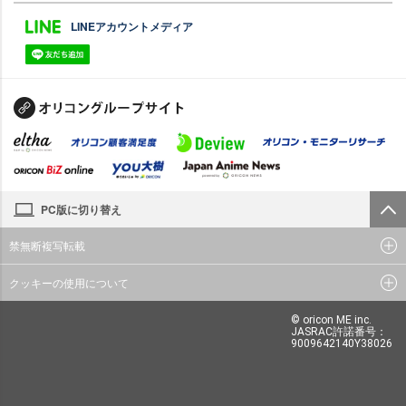
LINEアカウントメディア
PC版に切り替え
禁無断複写転載
クッキーの使用について
© oricon ME inc.
JASRAC許諾番号：
9009642140Y38026