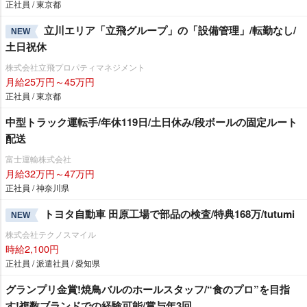
正社員 / 東京都
立川エリア「立飛グループ」の「設備管理」/転勤なし/
NEW
土日祝休
株式会社立飛プロパティマネジメント
月給25万円～45万円
正社員 / 東京都
中型トラック運転手/年休119日/土日休み/段ボールの固定ルート
配送
富士運輸株式会社
月給32万円～47万円
正社員 / 神奈川県
トヨタ自動車 田原工場で部品の検査/特典168万/tutumi
NEW
株式会社テクノスマイル
時給2,100円
正社員 / 派遣社員 / 愛知県
グランプリ金賞!焼鳥バルのホールスタッフ/“食のプロ”を目指
す!複数ブランドでの経験可能/賞与年3回