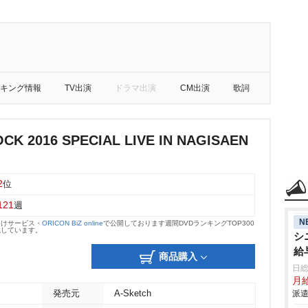
キング情報
TV出演
ドラマ出演
CM出演
歌詞
CK 2016 SPECIAL LIVE IN NAGISAEN
2
位
121
週
N
向けサービス・
ORICON BiZ online
で公開しております週間DVDランキングTOP300
載しています。
シ
給
商品購入
日
日
月給
発売元
A-Sketch
派遣