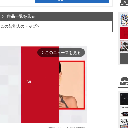
作品一覧を見る
この芸能人のトップへ
このニュースを見る
arrow_forward_ios