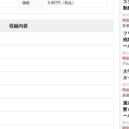
ス
価格
5,907円（税込）
勤
株
時給
収録内容
派遣
フ
残
ー
豚山
時給
アル
大
タ
株
時給
派遣
週
髪
ー
豚山
時給