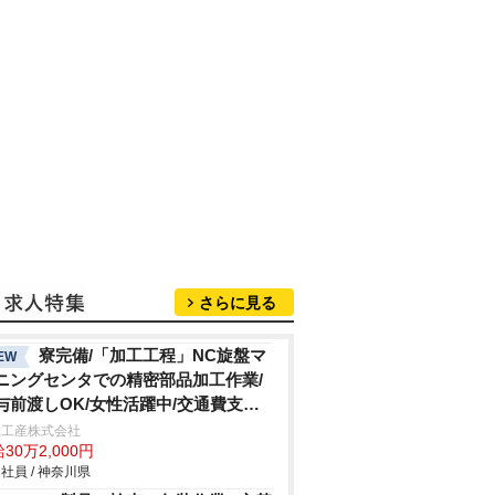
さらに見る
寮完備/「加工工程」NC旋盤マ
EW
ニングセンタでの精密部品加工作業/
与前渡しOK/女性活躍中/交通費支給/
勤シフト
総工産株式会社
30万2,000円
社員 / 神奈川県