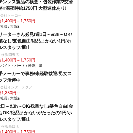
テンレス製品の検査・包装作業/2交替
務×深夜時給1750円 大型連休あり!
式会社トーコー
1,400円～1,750円
社員 / 大阪府
リーターさん必見!週1日～&3h～OK/
業なし/髪色自由/絶品まかない1円/ホ
ルスタッフ/豚山
 横浜岡野店
1,400円～1,750円
バイト・パート / 神奈川県
手メーカーで事務/未経験歓迎/男女ス
ッフ活躍中
式会社インターテクノ
1,350円～
社員 / 大阪府
2日～&3h～OK/残業なし/髪色自由!金
もOK/絶品まかないがたったの1円/ホ
ルスタッフ/豚山
 横浜西口店
1,400円～1,750円