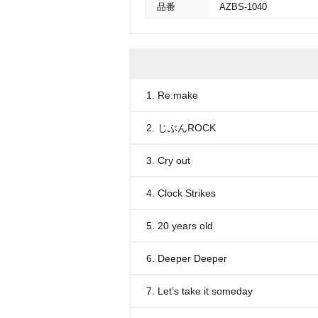
品番
AZBS-1040
1. Re:make
2. じぶんROCK
3. Cry out
4. Clock Strikes
5. 20 years old
6. Deeper Deeper
7. Let’s take it someday