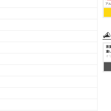
アル
茶
違
オ