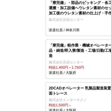
「寮完備」・部品のピッキング・各
運搬・加工設備へウレタン素材のセ
加工後のウレタン素材の仕上げ・
エアドライバーを使用しての車用シ
株式会社京栄センター
組付け・製品の検査作業/即入寮/製
派遣社員 / 神奈川県
「寮完備」軽作業・機械オペレータ
品・鋳造/即入寮/製造・工場/日勤/工
造
株式会社京栄センター
時給1,400円～1,750円
派遣社員 / 大阪府
2DCADオペレーター 乳製品製造装
面トレース
株式会社インターテクノ
時給1,500円～
派遣社員 / 大阪府