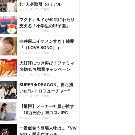
む“人身取引”のリアル
オリコンタイアップ特集
マクドナルドが40年にわたり
支える「小学生の甲子園」
オリコンタイアップ特集
向井康二イケメンすぎ！純愛
『（LOVE SONG）』
オリコンタイアップ特集
大好評につき再び！ファミマ
名物45％増量キャンペーン
オリコンタイアップ特集
SUPER★DRAGON、自ら描
いた”レトロフューチャー”
オリコンタイアップ特集
【驚愕】メーカー社員が推す
「10万円台」神コスパPC
オリコンタイアップ特集
一番似合う登場人物は…『VIV
ANT』限定ウオッチ