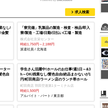
Powered by 
GliaStudios
求人検索
M
u
t
業なし/
「寮完備」乳製品の製造・検査・検品/即入
!金髪
寮/製造・工場/日勤/日払い/工場・製造
e
株式会社京栄センター
時給1,750円～2,188円
派遣社員 / 北海道
リーター
学生さん活躍中!ホールのお仕事!週1日～&3
髪色自
h～OK/残業なし/髪色自由/絶品まかないが1
円/町田商店/ラーメン店のランチ帯ホール
町田商店 羽田空港第1ターミナル店
時給1,500円
アルバイト・パート / 東京都