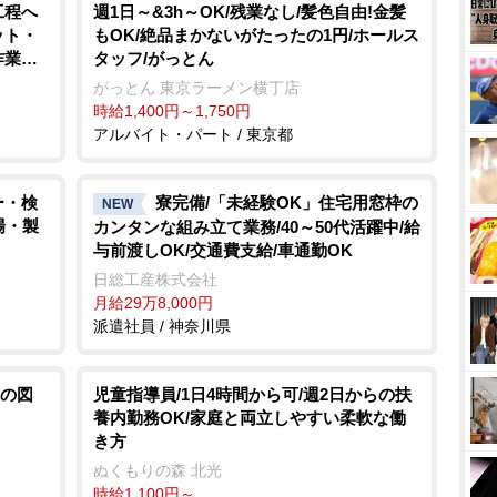
工程へ
週1日～&3h～OK/残業なし/髪色自由!金髪
ット・
もOK/絶品まかないがたったの1円/ホールス
手作業
タッフ/がっとん
ートの
がっとん 東京ラーメン横丁店
造・工場
時給1,400円～1,750円
アルバイト・パート / 東京都
ー・検
寮完備/「未経験OK」住宅用窓枠の
NEW
場・製
カンタンな組み立て業務/40～50代活躍中/給
与前渡しOK/交通費支給/車通勤OK
日総工産株式会社
月給29万8,000円
派遣社員 / 神奈川県
置の図
児童指導員/1日4時間から可/週2日からの扶
養内勤務OK/家庭と両立しやすい柔軟な働
き方
ぬくもりの森 北光
時給1,100円～