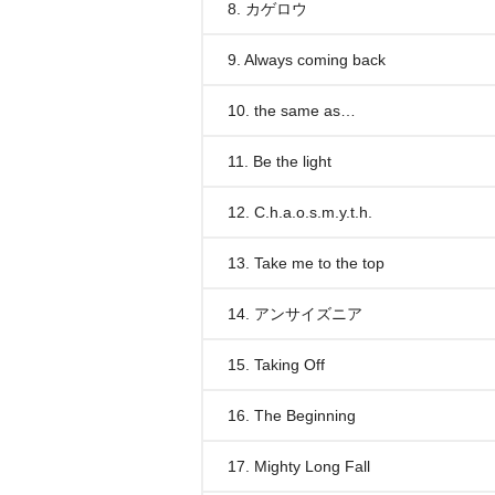
8. カゲロウ
9. Always coming back
10. the same as…
11. Be the light
12. C.h.a.o.s.m.y.t.h.
13. Take me to the top
14. アンサイズニア
15. Taking Off
16. The Beginning
17. Mighty Long Fall