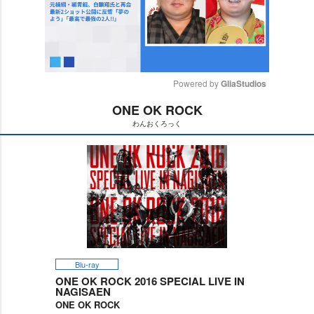
Powered by 
GliaStudios
ONE OK ROCK
M
わんおくろっく
u
t
e
Blu-ray
ONE OK ROCK 2016 SPECIAL LIVE IN
NAGISAEN
ONE OK ROCK