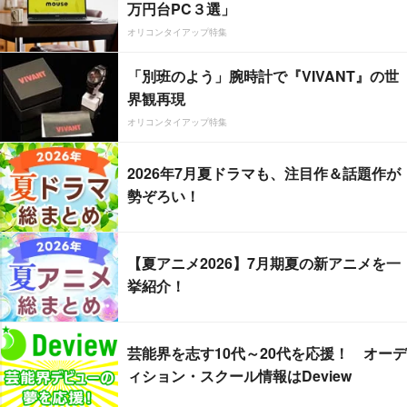
万円台PC３選」
オリコンタイアップ特集
「別班のよう」腕時計で『VIVANT』の世
界観再現
オリコンタイアップ特集
2026年7月夏ドラマも、注目作＆話題作が
勢ぞろい！
【夏アニメ2026】7月期夏の新アニメを一
挙紹介！
芸能界を志す10代～20代を応援！ オーデ
ィション・スクール情報はDeview