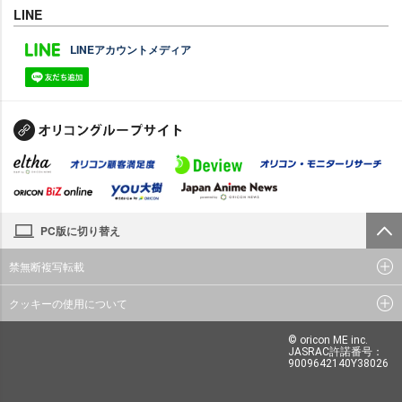
LINE
LINEアカウントメディア
PC版に切り替え
禁無断複写転載
クッキーの使用について
© oricon ME inc.
JASRAC許諾番号：
9009642140Y38026