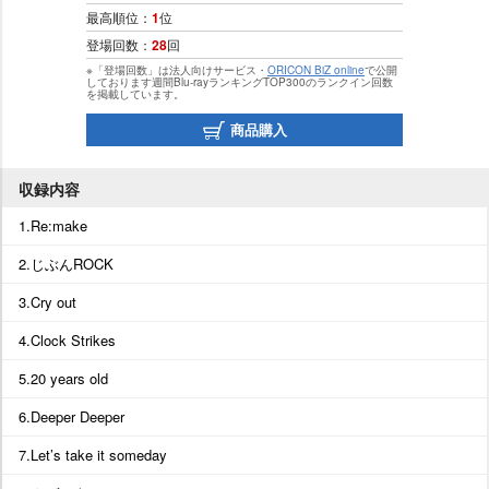
最高順位：
1
位
登場回数：
28
回
※「登場回数」は法人向けサービス・
ORICON BiZ online
で公開
しております週間Blu-rayランキングTOP300のランクイン回数
を掲載しています。
商品購入
収録内容
1.Re:make
2.じぶんROCK
3.Cry out
4.Clock Strikes
5.20 years old
6.Deeper Deeper
7.Let’s take it someday