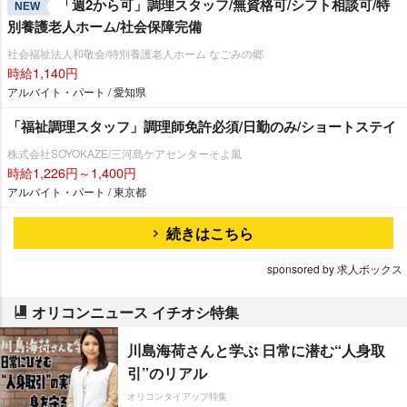
「週2から可」調理スタッフ/無資格可/シフト相談可/特
NEW
別養護老人ホーム/社会保障完備
社会福祉法人和敬会/特別養護老人ホーム なごみの郷
時給1,140円
アルバイト・パート / 愛知県
「福祉調理スタッフ」調理師免許必須/日勤のみ/ショートステイ
株式会社SOYOKAZE/三河島ケアセンターそよ風
時給1,226円～1,400円
アルバイト・パート / 東京都
続きはこちら
sponsored by 求人ボックス
オリコンニュース イチオシ特集
川島海荷さんと学ぶ 日常に潜む“人身取
引”のリアル
オリコンタイアップ特集