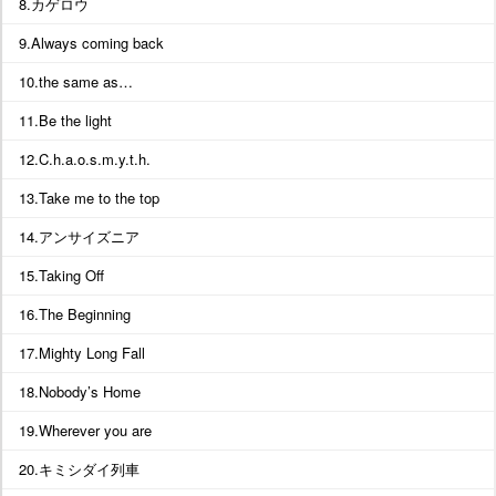
8.カゲロウ
9.Always coming back
10.the same as…
11.Be the light
12.C.h.a.o.s.m.y.t.h.
13.Take me to the top
14.アンサイズニア
15.Taking Off
16.The Beginning
17.Mighty Long Fall
18.Nobody’s Home
19.Wherever you are
20.キミシダイ列車