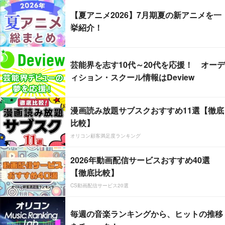
【夏アニメ2026】7月期夏の新アニメを一
挙紹介！
芸能界を志す10代～20代を応援！ オーデ
ィション・スクール情報はDeview
漫画読み放題サブスクおすすめ11選【徹底
比較】
オリコン顧客満足度ランキング
2026年動画配信サービスおすすめ40選
【徹底比較】
CS動画配信サービス20選
毎週の音楽ランキングから、ヒットの推移