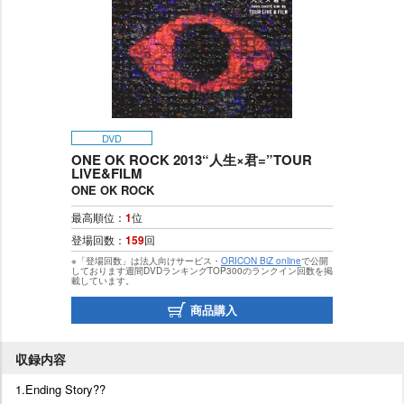
DVD
ONE OK ROCK 2013“人生×君=”TOUR
LIVE&FILM
ONE OK ROCK
最高順位：
1
位
登場回数：
159
回
※「登場回数」は法人向けサービス・
ORICON BiZ online
で公開
しております週間DVDランキングTOP300のランクイン回数を掲
載しています。
商品購入
収録内容
1.Ending Story??