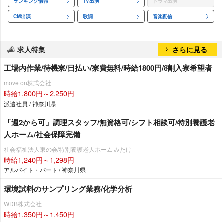
ランキング情報
TV出演
ドラマ出演
CM出演
歌詞
音楽配信
求人特集
さらに見る
工場内作業/待機寮/日払い/寮費無料/時給1800円/8割入寮希望者
move on株式会社
時給1,800円～2,250円
派遣社員 / 神奈川県
「週2から可」調理スタッフ/無資格可/シフト相談可/特別養護老
人ホーム/社会保障完備
社会福祉法人東の会/特別養護老人ホーム みたけ
時給1,240円～1,298円
アルバイト・パート / 神奈川県
環境試料のサンプリング業務/化学分析
WDB株式会社
時給1,350円～1,450円