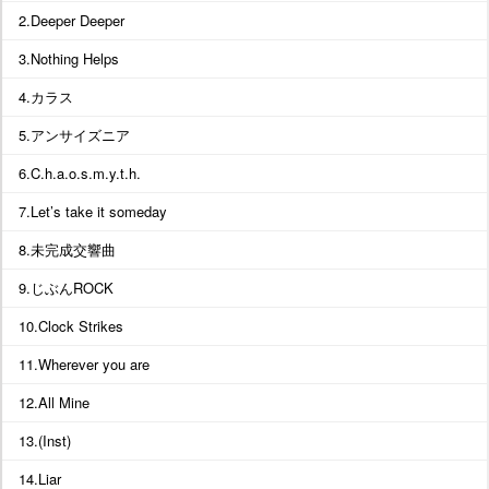
2.Deeper Deeper
3.Nothing Helps
4.カラス
5.アンサイズニア
6.C.h.a.o.s.m.y.t.h.
7.Let’s take it someday
8.未完成交響曲
9.じぶんROCK
10.Clock Strikes
11.Wherever you are
12.All Mine
13.(Inst)
14.Liar