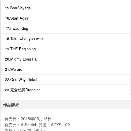
15.Bon Voyage
16.Start Again
17.I was King
18.Take what you want
19.THE Beginning
20.Mighty Long Fall
21.We are
22.One Way Ticket
23.完全感覚Dreamer
作品詳細
発売日：2018年05月16日
発売元：A-Sketch 品番：AZXS-1021
価格：6,926円（税込）