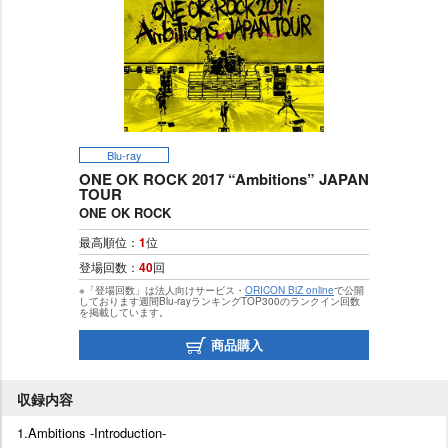
Blu-ray
ONE OK ROCK 2017 “Ambitions” JAPAN
TOUR
ONE OK ROCK
最高順位：
1
位
登場回数：
40
回
※「登場回数」は法人向けサービス・
ORICON BiZ online
で公開
しております週間Blu-rayランキングTOP300のランクイン回数
を掲載しています。
商品購入
収録内容
1.Ambitions -Introduction-