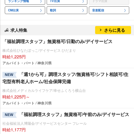
ランキング情報
TV出演
ドラマ出演
CM出演
歌詞
音楽配信
求人特集
さらに見る
「福祉調理スタッフ」無資格可/日勤のみ/デイサービス
株式会社ひなたぼっこ/デイサービス ひだまり
時給1,225円
アルバイト・パート / 神奈川県
「週1から可」調理スタッフ/無資格可/シフト相談可/住
NEW
宅型有料老人ホーム/社会保障完備
株式会社メディカルライフケア/幸せふくろう横山台
時給1,225円～
アルバイト・パート / 神奈川県
「福祉調理スタッフ」無資格可/午前のみ/デイサービス
NEW
社会福祉法人博陽会/デイサービスセンター フレール
時給1,177円