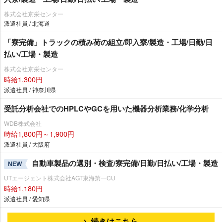
株式会社京栄センター
派遣社員 / 北海道
「寮完備」トラックの積み荷の組立/即入寮/製造・工場/日勤/日
払い/工場・製造
株式会社京栄センター
時給1,300円
派遣社員 / 神奈川県
受託分析会社でのHPLCやGCを用いた機器分析業務/化学分析
WDB株式会社
時給1,800円～1,900円
派遣社員 / 大阪府
自動車製品の選別・検査/寮完備/日勤/日払い/工場・製造
NEW
UTエージェント株式会社AGT東海第一CU
時給1,180円
派遣社員 / 愛知県
続きはこちら