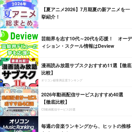
【夏アニメ2026】7月期夏の新アニメを一
挙紹介！
芸能界を志す10代～20代を応援！ オーデ
ィション・スクール情報はDeview
漫画読み放題サブスクおすすめ11選【徹底
比較】
オリコン顧客満足度ランキング
2026年動画配信サービスおすすめ40選
【徹底比較】
CS動画配信サービス20選
毎週の音楽ランキングから、ヒットの推移