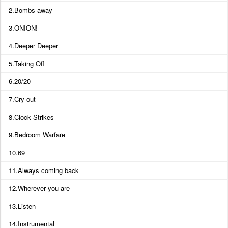
2.Bombs away
3.ONION!
4.Deeper Deeper
5.Taking Off
6.20/20
7.Cry out
8.Clock Strikes
9.Bedroom Warfare
10.69
11.Always coming back
12.Wherever you are
13.Listen
14.Instrumental