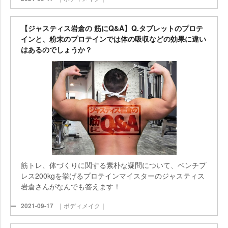
【ジャスティス岩倉の 筋にQ&A】Q.タブレットのプロテ
インと、粉末のプロテインでは体の吸収などの効果に違い
はあるのでしょうか？
筋トレ、体づくりに関する素朴な疑問について、ベンチプ
レス200kgを挙げるプロテインマイスターのジャスティス
倉さんがなんでも答えます！
2021-09-17
｜ボディメイク｜