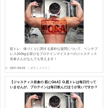
筋トレ、体づくりに関する素朴な疑問について、ベンチプ
レス200kgを挙げるプロテインマイスターのジャスティス
倉さんがなんでも答えます！
2021-09-03
｜ボディメイク｜
【ジャスティス岩倉の 筋にQ&A】Q.筋トレは毎日行って
いませんが、プロテインは毎日飲んだほうが良いですか？