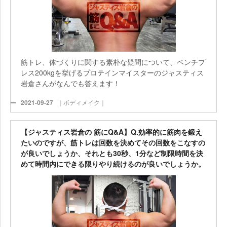
筋トレ、体づくりに関する素朴な疑問について、ベンチプ
レス200kgを挙げるプロテインマイスターのジャスティス
倉さんがなんでも答えます！
2021-09-27
｜ボディメイク｜
【ジャスティス岩倉の 筋にQ&A】Q.効率的に筋肉を鍛え
たいのですが、筋トレは回数を決めてその回数をこなすの
が良いでしょうか、それとも30秒、1分など制限時間を決
めて時間内にできる限りやり続けるのが良いでしょうか。