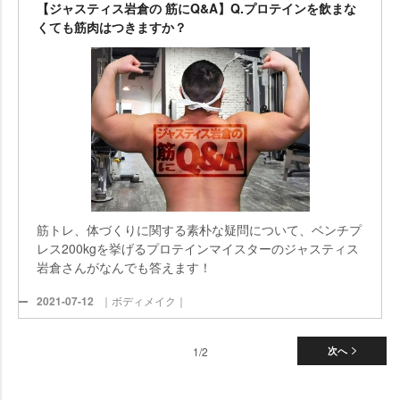
【ジャスティス岩倉の 筋にQ&A】Q.プロテインを飲まな
くても筋肉はつきますか？
筋トレ、体づくりに関する素朴な疑問について、ベンチプ
レス200kgを挙げるプロテインマイスターのジャスティス
倉さんがなんでも答えます！
2021-07-12
｜ボディメイク｜
1/2
次へ