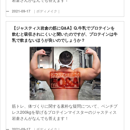
2021-09-17
｜ボディメイク｜
【ジャスティス岩倉の筋にQ&A】Q.牛乳でプロテインを
飲むと吸収されにくいと聞いたのですが、プロテインは牛
乳で飲まないほうが良いのでしょうか？
筋トレ、体づくりに関する素朴な疑問について、ベンチプ
レス200kgを挙げるプロテインマイスターのジャスティス
倉さんがなんでも答えます！
2021-09-17
｜ボディメイク｜