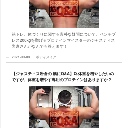
筋トレ、体づくりに関する素朴な疑問について、ベンチプ
レス200kgを挙げるプロテインマイスターのジャスティス
倉さんがなんでも答えます！
2021-09-03
｜ボディメイク｜
【ジャスティス岩倉の 筋にQ&A】Q.体重を増やしたいの
ですが、体重を増やす専用のプロテインはありますか？