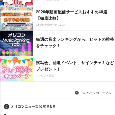
2026年動画配信サービスおすすめ40選
【徹底比較】
CS動画配信サービス20選
毎週の音楽ランキングから、ヒットの推移
をチェック！
試写会、登壇イベント、サインチェキなど
プレゼント！
プレゼント特集
このページのトップへ