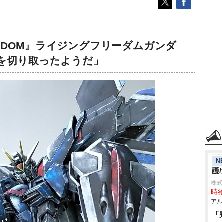
EEDOM』ライジングフリーダムガンダ
絵を切り取ったようだ」
N
護
株
時給
アル
「