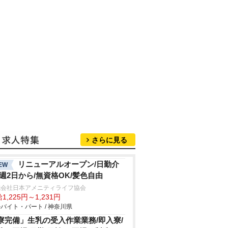
さらに見る
リニューアルオープン/日勤介
EW
/週2日から/無資格OK/髪色自由
式会社日本アメニティライフ協会
1,225円～1,231円
バイト・パート / 神奈川県
寮完備」生乳の受入作業業務/即入寮/