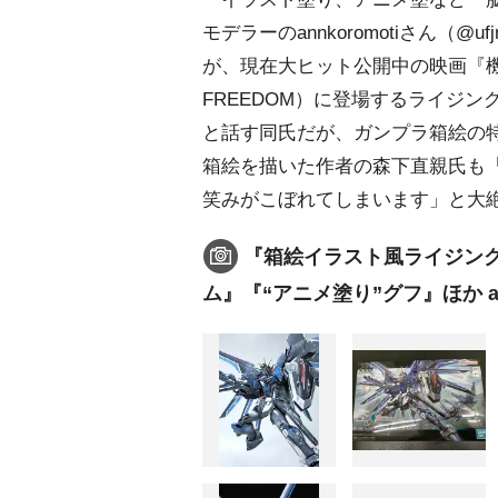
モデラーのannkoromotiさん（@
が、現在大ヒット公開中の映画『機動
FREEDOM）に登場するライジ
と話す同氏だが、ガンプラ箱絵の
箱絵を描いた作者の森下直親氏も
笑みがこぼれてしまいます」と大
『箱絵イラスト風ライジング
ム』『“アニメ塗り”グフ』ほか an