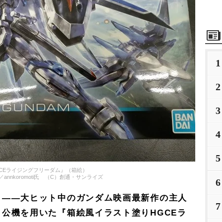
1
2
3
4
5
GCEライジングフリーダム』（箱絵）
annkoromoti氏 （C）創通・サンライズ
6
――大ヒット中のガンダム映画最新作の主人
7
公機を用いた『箱絵風イラスト塗りHGCEラ