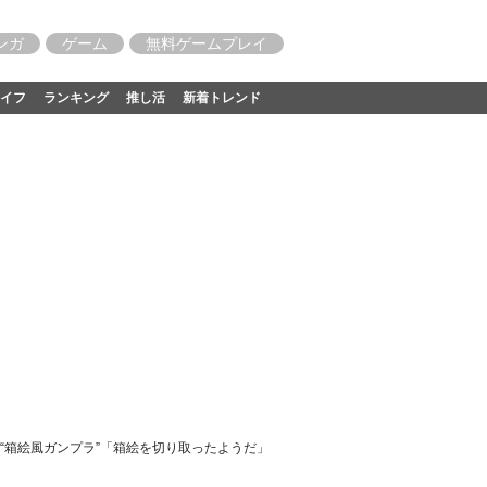
ンガ
ゲーム
無料ゲームプレイ
イフ
ランキング
推し活
新着トレンド
ム“箱絵風ガンプラ”「箱絵を切り取ったようだ」