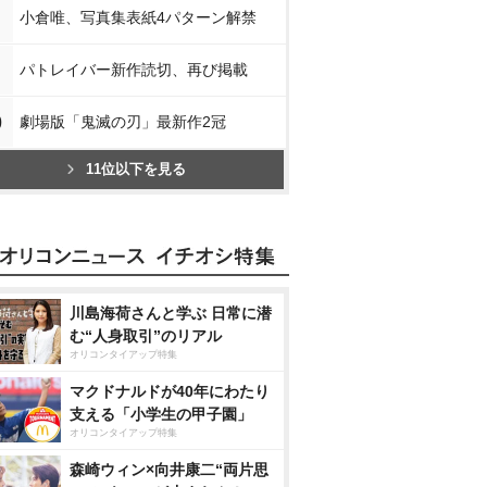
小倉唯、写真集表紙4パターン解禁
パトレイバー新作読切、再び掲載
0
劇場版「鬼滅の刃」最新作2冠
11位以下を見る
川島海荷さんと学ぶ 日常に潜
む“人身取引”のリアル
オリコンタイアップ特集
マクドナルドが40年にわたり
支える「小学生の甲子園」
オリコンタイアップ特集
森崎ウィン×向井康二“両片思