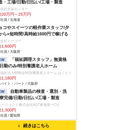
造・工場/日勤/日払い/工場・製造
式会社京栄センター
給20万円～25万円
社員 / 北海道
ョコやスイーツの軽作業スタッフ/夕
から×短時間!高時給1600円で稼げる
式会社トーコー
1,600円
社員 / 大阪府
「福祉調理スタッフ」無資格
EW
/日勤のみ/特別養護老人ホーム
福祉法人明寿会/特別養護老人ホーム はくとう
1,180円
バイト・パート / 大阪府
自動車製品の検査・選別・洗
EW
/寮完備/日勤/日払い/工場・製造
エージェント株式会社AGT東海第一CU
1,300円
社員 / 愛知県
続きはこちら