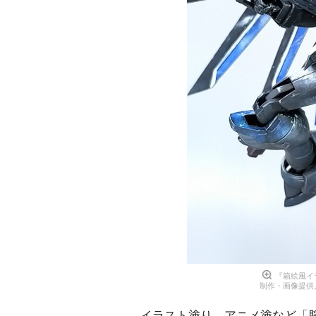
『箱絵風イ
制作・画像提供／
イラスト塗り、アニメ塗など「脳