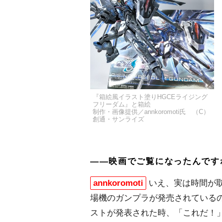
『箱絵風イラスト塗りHGCEライジング
フリーダム』と箱絵
制作・画像提供／annkoromoti氏 （C）
創通・サンライズ
――映画でご覧になったんです
annkoromoti
いえ、実は時間が
場機のガンプラが発売されている
ストが発表された時、「これだ！