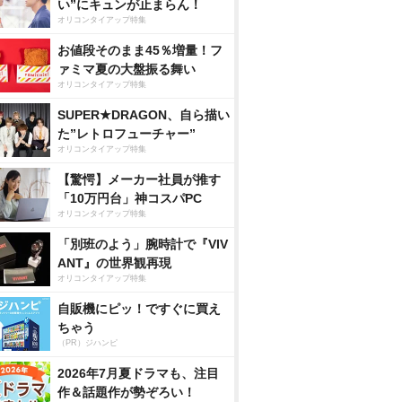
い”にキュンが止まらん！
オリコンタイアップ特集
お値段そのまま45％増量！フ
ァミマ夏の大盤振る舞い
オリコンタイアップ特集
SUPER★DRAGON、自ら描い
た”レトロフューチャー”
オリコンタイアップ特集
【驚愕】メーカー社員が推す
「10万円台」神コスパPC
オリコンタイアップ特集
「別班のよう」腕時計で『VIV
ANT』の世界観再現
オリコンタイアップ特集
自販機にピッ！ですぐに買え
ちゃう
（PR）ジハンピ
2026年7月夏ドラマも、注目
作＆話題作が勢ぞろい！