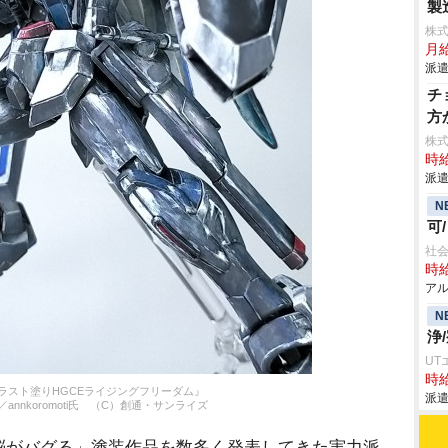
製
株
月
派遣
チ
方
株
時給
派遣
N
可
社会
時給
アル
N
浄
UT
時給
ラスト塗りHGCEライジングフリーダム』
派遣
annkoromoti氏 （C）創通・サンライズ
がバグる」塗装作品を数多く発表してきた実力派