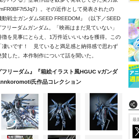
ufjmFR0BF7t5Jq7）。その近作として発表されたの
戦士ガンダムSEED FREEDOM』（以下／SEED
ングフリーダムガンダム。「映画はまだ見ていない」
特徴を見事にとらえ、1万件近いいいねを獲得。この
「凄いです！ 見ていると満足感と納得感で思わず
絶賛した。本作制作について話を聞いた。
フリーダム』『箱絵イラスト風HGUC vガンダ
nkoromoti氏作品コレクション
最