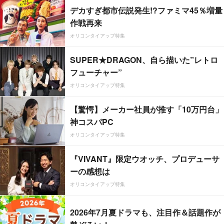
デカすぎ都市伝説発生!?ファミマ45％増量
作戦再来
オリコンタイアップ特集
SUPER★DRAGON、自ら描いた”レトロ
フューチャー”
オリコンタイアップ特集
【驚愕】メーカー社員が推す「10万円台」
神コスパPC
オリコンタイアップ特集
『VIVANT』限定ウオッチ、プロデューサ
ーの感想は
オリコンタイアップ特集
2026年7月夏ドラマも、注目作＆話題作が