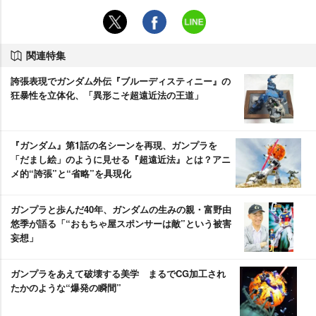
関連特集
誇張表現でガンダム外伝『ブルーディスティニー』の
狂暴性を立体化、「異形こそ超遠近法の王道」
『ガンダム』第1話の名シーンを再現、ガンプラを
「だまし絵」のように見せる『超遠近法』とは？アニ
メ的“誇張”と“省略”を具現化
ガンプラと歩んだ40年、ガンダムの生みの親・富野由
悠季が語る「“おもちゃ屋スポンサーは敵”という被害
妄想」
ガンプラをあえて破壊する美学 まるでCG加工され
たかのような“爆発の瞬間”