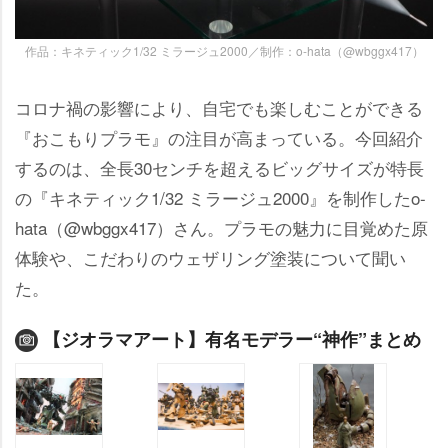
作品：キネティック1/32 ミラージュ2000／制作：o-hata（@wbggx417）
コロナ禍の影響により、自宅でも楽しむことができる
『おこもりプラモ』の注目が高まっている。今回紹介
するのは、全長30センチを超えるビッグサイズが特長
の『キネティック1/32 ミラージュ2000』を制作したo-
hata（@wbggx417）さん。プラモの魅力に目覚めた原
体験や、こだわりのウェザリング塗装について聞い
た。
【ジオラマアート】有名モデラー“神作”まとめ