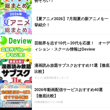
勢ぞろい！
【夏アニメ2026】7月期夏の新アニメを一
挙紹介！
芸能界を志す10代～20代を応援！ オーデ
ィション・スクール情報はDeview
漫画読み放題サブスクおすすめ11選【徹底
比較】
オリコン顧客満足度ランキング
2026年動画配信サービスおすすめ40選
【徹底比較】
CS動画配信サービス20選