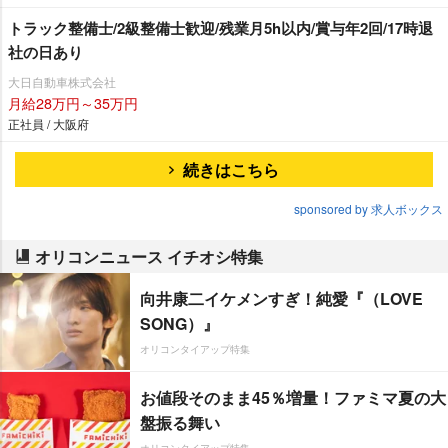
トラック整備士/2級整備士歓迎/残業月5h以内/賞与年2回/17時退
社の日あり
大日自動車株式会社
月給28万円～35万円
正社員 / 大阪府
続きはこちら
sponsored by 求人ボックス
オリコンニュース イチオシ特集
向井康二イケメンすぎ！純愛『（LOVE
SONG）』
オリコンタイアップ特集
お値段そのまま45％増量！ファミマ夏の大
盤振る舞い
オリコンタイアップ特集