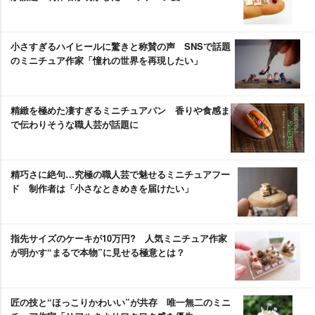
小さすぎるハイヒールに驚きと称賛の声 SNSで話題
のミニチュア作家「憧れの世界を再現したい」
精緻を極めた凄すぎるミニチュアパン 香りや食感ま
で伝わりそうな職人芸が話題に
精巧さに絶句…究極の職人芸で魅せるミニチュアフー
ド 制作者は「小さなときめきを届けたい」
指先サイズのケーキが10万円? 人気ミニチュア作家
が明かす“まるで本物”に見せる極意とは？
匠の技と“ほっこりかわいい”が共存 唯一無二のミニ