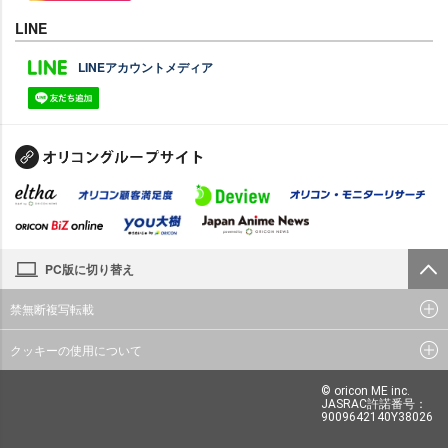
LINE
LINEアカウントメディア
PC版に切り替え
禁無断複写転載
クッキーの使用について
© oricon ME inc.
JASRAC許諾番号：
9009642140Y38026