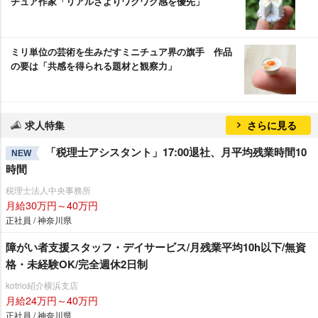
チュア作家「リアルさよりワクワク感を優先」
ミリ単位の芸術を生みだすミニチュア界の旗手 作品
の要は「共感を得られる題材と観察力」
求人特集
さらに見る
「税理士アシスタント」17:00退社、月平均残業時間10
NEW
時間
税理士法人中央事務所
月給30万円～40万円
正社員 / 神奈川県
障がい者支援スタッフ・デイサービス/月残業平均10h以下/無資
格・未経験OK/完全週休2日制
kotrio紹介横浜支店
月給24万円～40万円
正社員 / 神奈川県