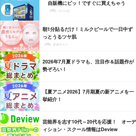
自販機にピッ！ですぐに買えちゃう
（PR）ジハンピ
朝1分貼るだけ！ミルクピールで一日中ず
っとうるツヤ肌
（PR）サボリーノ
2026年7月夏ドラマも、注目作＆話題作が
勢ぞろい！
【夏アニメ2026】7月期夏の新アニメを一
挙紹介！
芸能界を志す10代～20代を応援！ オーデ
ィション・スクール情報はDeview