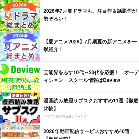
2026年7月夏ドラマも、注目作＆話題作が
勢ぞろい！
【夏アニメ2026】7月期夏の新アニメを一
挙紹介！
芸能界を志す10代～20代を応援！ オーデ
ィション・スクール情報はDeview
漫画読み放題サブスクおすすめ11選【徹底
比較】
オリコン顧客満足度ランキング
2026年動画配信サービスおすすめ40選
【徹底比較】