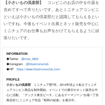
コンビニのお店の中を什器を
【小さいもの倶楽部】
含めてすべて作りたいです。あとミニチュアコンビニ
といえば小さいもの倶楽部だと認識してもらえるとい
いですね。今後もイベント出展とネット販売を中心に
ミニチュアのお仕事もお声をかけてもらえるように頑
張りたいです。
INFORMATION
◆Twitter
@moe_0802
◆Instagram
@tiisaimonoclub
◆HP
https://www.tiisaimonoclub.com/
PROFILE
小さいもの倶楽部
ミニチュア歴7年。2014年頃より粘土でミニチ
ュアコンビニ商品を制作開始。イベントでの展示やネット販売を中
心に活動。「デックス東京ビーチ」にあるテーマゾーン“台場一丁目
商店街”にミニチュア作品『昭和の給食』を展示中。