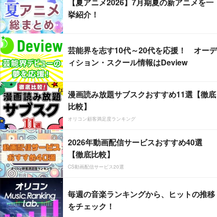
【夏アニメ2026】7月期夏の新アニメを一
挙紹介！
芸能界を志す10代～20代を応援！ オーデ
ィション・スクール情報はDeview
漫画読み放題サブスクおすすめ11選【徹底
比較】
オリコン顧客満足度ランキング
2026年動画配信サービスおすすめ40選
【徹底比較】
CS動画配信サービス20選
毎週の音楽ランキングから、ヒットの推移
をチェック！