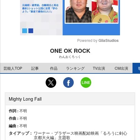
Powered by 
GliaStudios
ONE OK ROCK
M
わんおくろっく
u
t
芸能人TOP
記事
作品
ランキング
TV出演
CM出演
e
Mighty Long Fall
作詞 :
不明
作曲 :
不明
編曲 :
不明
タイアップ :
ワーナー・ブラザース映画配給映画「るろうに剣心
京都大火編」主題歌