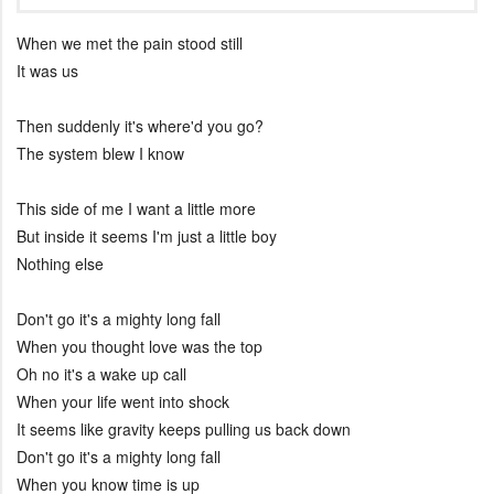
When we met the pain stood still
It was us
Then suddenly it's where'd you go?
The system blew I know
This side of me I want a little more
But inside it seems I'm just a little boy
Nothing else
Don't go it's a mighty long fall
When you thought love was the top
Oh no it's a wake up call
When your life went into shock
It seems like gravity keeps pulling us back down
Don't go it's a mighty long fall
When you know time is up