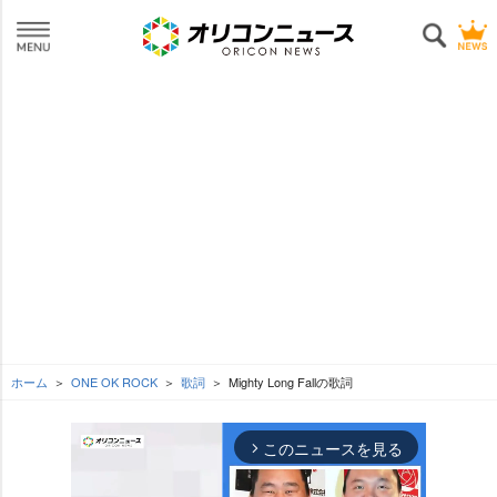
ホーム
ONE OK ROCK
歌詞
Mighty Long Fallの歌詞
このニュースを見る
arrow_forward_ios