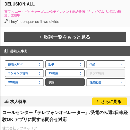
DELUSION:ALL
東宝,ソニー・ピクチャーズエンタテインメント配給映画「キングダム 大将軍の帰
還」主題歌
They'll conquer us if we divide
歌詞一覧をもっと見る
芸能人事典
芸能人TOP
記事
作品
ランキング情報
TV出演
ドラマ出演
CM出演
歌詞
音楽配信
求人特集
さらに見る
コールセンター「テレフォンオペレーター」/受電のみ週2日未経
験OK アプリに関する問合せ対応
株式会社ラブキャリア