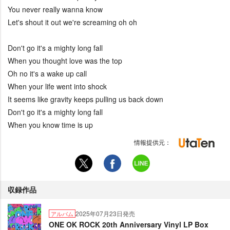
You never really wanna know
Let's shout it out we're screaming oh oh
Don't go it's a mighty long fall
When you thought love was the top
Oh no it's a wake up call
When your life went into shock
It seems like gravity keeps pulling us back down
Don't go it's a mighty long fall
When you know time is up
情報提供元：
収録作品
2025年07月23日発売
アルバム
ONE OK ROCK 20th Anniversary Vinyl LP Box