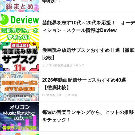
挙紹介！
芸能界を志す10代～20代を応援！ オーデ
ィション・スクール情報はDeview
漫画読み放題サブスクおすすめ11選【徹底
比較】
オリコン顧客満足度ランキング
2026年動画配信サービスおすすめ40選
【徹底比較】
CS動画配信サービス20選
毎週の音楽ランキングから、ヒットの推移
をチェック！