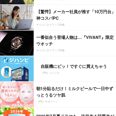
【驚愕】メーカー社員が推す「10万円台」
神コスパPC
オリコンタイアップ特集
一番似合う登場人物は…『VIVANT』限定
ウオッチ
オリコンタイアップ特集
自販機にピッ！ですぐに買えちゃう
（PR）ジハンピ
朝1分貼るだけ！ミルクピールで一日中ず
っとうるツヤ肌
（PR）サボリーノ