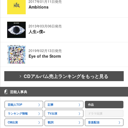
2017年01月11日発売
Ambitions
2013年03月06日発売
人生×僕=
2019年02月13日発売
Eye of the Storm
CDアルバム売上ランキングをもっと見る
芸能人事典
芸能人TOP
記事
作品
ランキング情報
TV出演
ドラマ出演
CM出演
歌詞
音楽配信