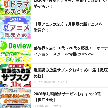
2026年7月夏ドラマも、注目作＆話題作が
勢ぞろい！
【夏アニメ2026】7月期夏の新アニメを一
挙紹介！
芸能界を志す10代～20代を応援！ オーデ
ィション・スクール情報はDeview
漫画読み放題サブスクおすすめ11選【徹底
比較】
オリコン顧客満足度ランキング
2026年動画配信サービスおすすめ40選
【徹底比較】
CS動画配信サービス20選