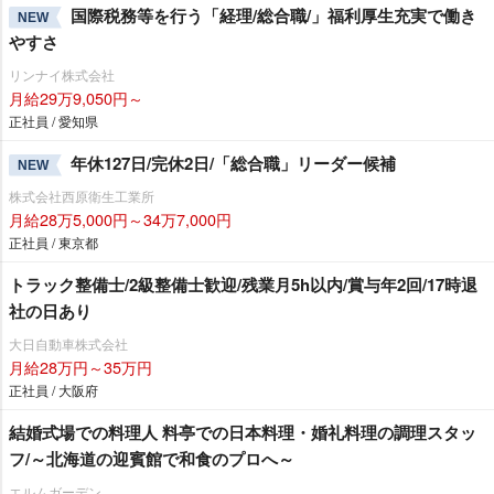
国際税務等を行う「経理/総合職/」福利厚生充実で働き
NEW
すさ
リンナイ株式会社
月給29万9,050円～
正社員 / 愛知県
年休127日/完休2日/「総合職」リーダー候補
NEW
株式会社西原衛生工業所
月給28万5,000円～34万7,000円
正社員 / 東京都
トラック整備士/2級整備士歓迎/残業月5h以内/賞与年2回/17時退
社の日あり
大日自動車株式会社
月給28万円～35万円
正社員 / 大阪府
結婚式場での料理人 料亭での日本料理・婚礼料理の調理スタッ
フ/～北海道の迎賓館で和食のプロへ～
エルムガーデン