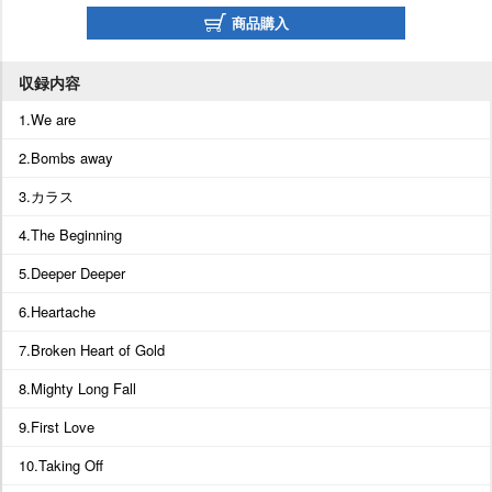
商品購入
収録内容
1.We are
2.Bombs away
3.カラス
4.The Beginning
5.Deeper Deeper
6.Heartache
7.Broken Heart of Gold
8.Mighty Long Fall
9.First Love
10.Taking Off