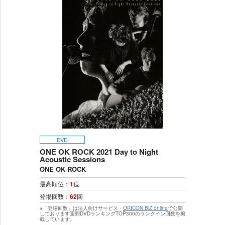
DVD
ONE OK ROCK 2021 Day to Night
Acoustic Sessions
ONE OK ROCK
最高順位：
1
位
登場回数：
62
回
※「登場回数」は法人向けサービス・
ORICON BiZ online
で公開
しております週間DVDランキングTOP300のランクイン回数を掲
載しています。