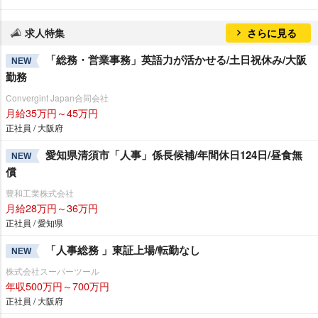
求人特集
さらに見る
「総務・営業事務」英語力が活かせる/土日祝休み/大阪
NEW
勤務
Convergint Japan合同会社
月給35万円～45万円
正社員 / 大阪府
愛知県清須市「人事」係長候補/年間休日124日/昼食無
NEW
償
豊和工業株式会社
月給28万円～36万円
正社員 / 愛知県
「人事総務 」東証上場/転勤なし
NEW
株式会社スーパーツール
年収500万円～700万円
正社員 / 大阪府