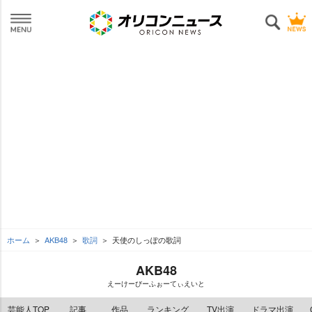
ホーム
AKB48
歌詞
天使のしっぽの歌詞
AKB48
えーけーびーふぉーてぃえいと
芸能人TOP
記事
作品
ランキング
TV出演
ドラマ出演