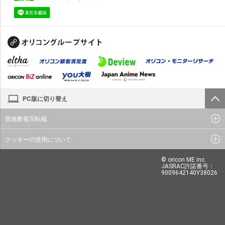
PC版に切り替え
禁無断複写転載
クッキーの使用について
© oricon ME inc.
JASRAC許諾番号：
9009642140Y38026