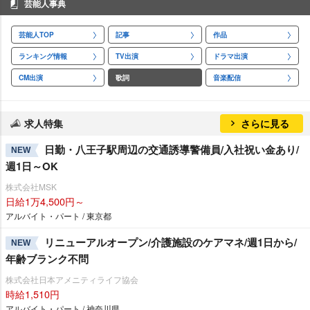
芸能人事典
芸能人TOP
記事
作品
ランキング情報
TV出演
ドラマ出演
CM出演
歌詞
音楽配信
求人特集
さらに見る
日勤・八王子駅周辺の交通誘導警備員/入社祝い金あり/
NEW
週1日～OK
株式会社MSK
日給1万4,500円～
アルバイト・パート / 東京都
リニューアルオープン/介護施設のケアマネ/週1日から/
NEW
年齢ブランク不問
株式会社日本アメニティライフ協会
時給1,510円
アルバイト・パート / 神奈川県