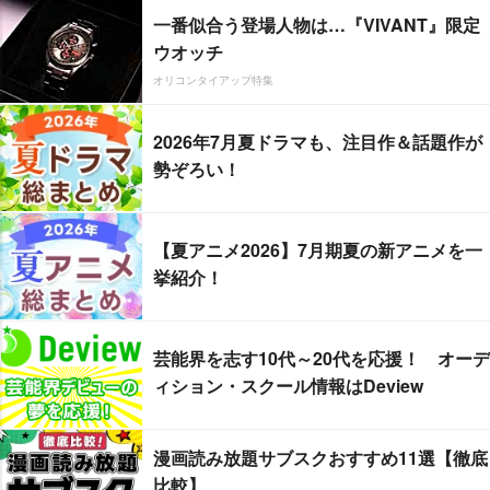
一番似合う登場人物は…『VIVANT』限定
ウオッチ
オリコンタイアップ特集
2026年7月夏ドラマも、注目作＆話題作が
勢ぞろい！
【夏アニメ2026】7月期夏の新アニメを一
挙紹介！
芸能界を志す10代～20代を応援！ オーデ
ィション・スクール情報はDeview
漫画読み放題サブスクおすすめ11選【徹底
比較】