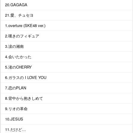
20.GAGAGA
21.愛、チュセヨ
1.overture (SKE48 ver.)
2.嘆きのフィギュア
3.涙の湘南
4.会いたかった
5.渚のCHERRY
6.ガラスの I LOVE YOU
7.恋のPLAN
8.背中から抱きしめて
9.リオの革命
10.JESUS
11.だけど…