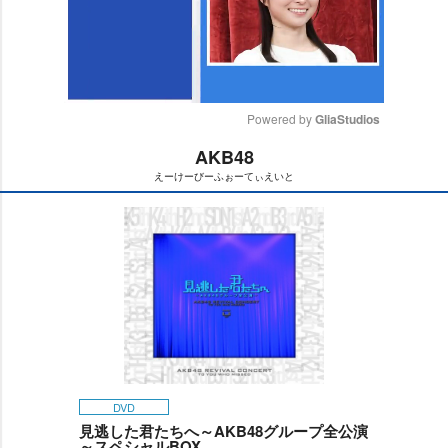
Powered by 
GliaStudios
AKB48
M
えーけーびーふぉーてぃえいと
u
t
e
DVD
見逃した君たちへ～AKB48グループ全公演
～スペシャルBOX