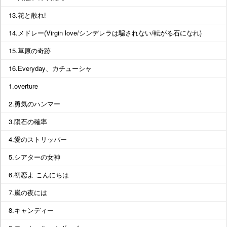
13.花と散れ!
14.メドレー(Virgin love/シンデレラは騙されない/転がる石になれ)
15.草原の奇跡
16.Everyday、カチューシャ
1.overture
2.勇気のハンマー
3.隕石の確率
4.愛のストリッパー
5.シアターの女神
6.初恋よ こんにちは
7.嵐の夜には
8.キャンディー