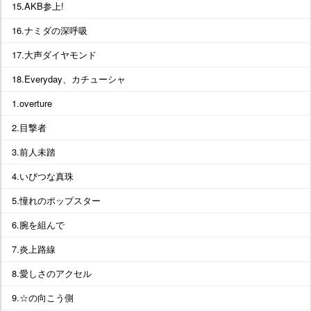
15.AKB参上!
16.ナミダの深呼吸
17.大声ダイヤモンド
18.Everyday、カチューシャ
1.overture
2.目撃者
3.前人未踏
4.いびつな真珠
5.憧れのポップスター
6.腕を組んで
7.炎上路線
8.愛しさのアクセル
9.☆の向こう側