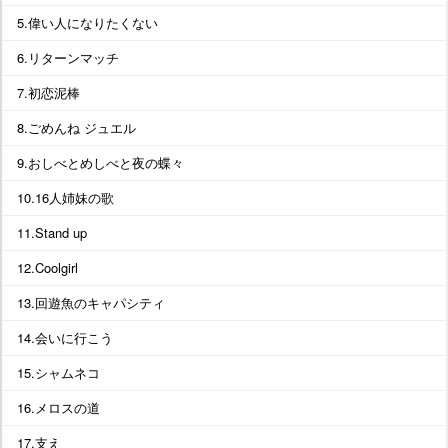
5.偉い人になりたくない
6.リターンマッチ
7.初恋泥棒
8.ごめんね ジュエル
9.おしべとめしべと夜の蝶々
10.16人姉妹の歌
11.Stand up
12.Coolgirl
13.回遊魚のキャパシティ
14.会いに行こう
15.シャムネコ
16.メロスの道
17.支え