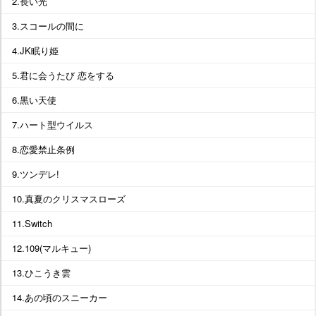
2.長い光
3.スコールの間に
4.JK眠り姫
5.君に会うたび 恋をする
6.黒い天使
7.ハート型ウイルス
8.恋愛禁止条例
9.ツンデレ!
10.真夏のクリスマスローズ
11.Switch
12.109(マルキュー)
13.ひこうき雲
14.あの頃のスニーカー