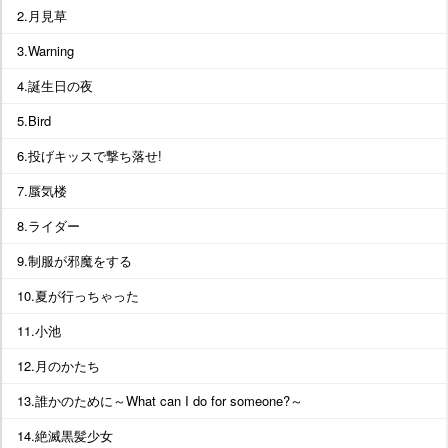
2.月見草
3.Warning
4.誕生日の夜
5.Bird
6.投げキッスで撃ち落せ!
7.蜃気楼
8.ライダー
9.制服が邪魔をする
10.夏が行っちゃった
11.小池
12.月のかたち
13.誰かのために～What can I do for someone?～
14.絶滅黒髪少女