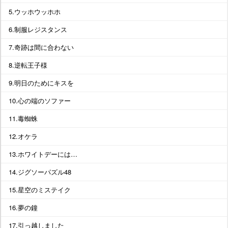
5.ウッホウッホホ
6.制服レジスタンス
7.奇跡は間に合わない
8.逆転王子様
9.明日のためにキスを
10.心の端のソファー
11.毒蜘蛛
12.オケラ
13.ホワイトデーには…
14.ジグソーパズル48
15.星空のミステイク
16.夢の鐘
17.引っ越しました