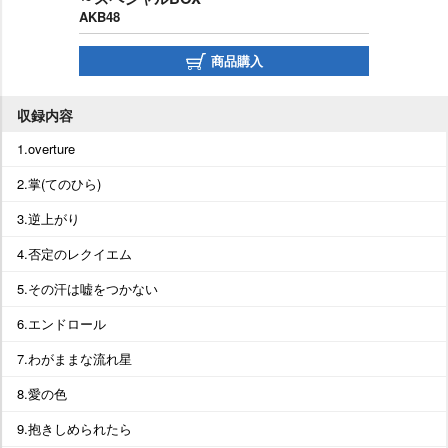
AKB48
商品購入
収録内容
1.overture
2.掌(てのひら)
3.逆上がり
4.否定のレクイエム
5.その汗は嘘をつかない
6.エンドロール
7.わがままな流れ星
8.愛の色
9.抱きしめられたら