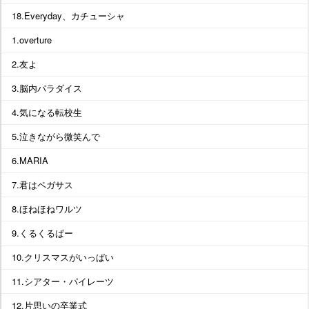
18.Everyday、カチューシャ
1.overture
2.友よ
3.脳内パラダイス
4.気になる転校生
5.泣きながら微笑んで
6.MARIA
7.君はペガサス
8.ほねほねワルツ
9.くるくるぱー
10.クリスマスがいっぱい
11.シアター・パイレーツ
12.片思いの卒業式