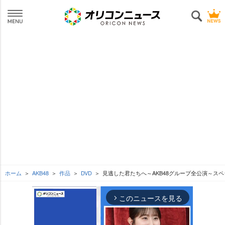
ホーム
AKB48
作品
DVD
見逃した君たちへ～AKB48グループ全公演～スペ
このニュースを見る
arrow_forward_ios