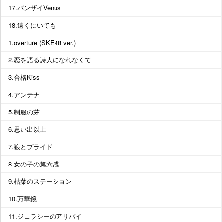
17.バンザイVenus
18.遠くにいても
1.overture (SKE48 ver.)
2.恋を語る詩人になれなくて
3.合格Kiss
4.アンテナ
5.制服の芽
6.思い出以上
7.狼とプライド
8.女の子の第六感
9.枯葉のステーション
10.万華鏡
11.ジェラシーのアリバイ