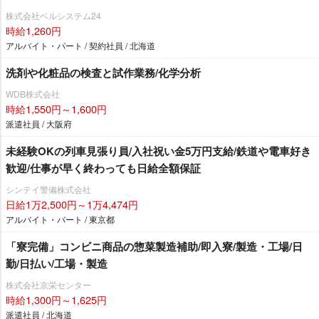
株式会社ベルシステム24
時給1,260円
アルバイト・パート / 契約社員 / 北海道
洗剤や化粧品の検査と試作業務/化学分析
WDB株式会社
時給1,550円～1,600円
派遣社員 / 大阪府
未経験OKの列車見張り員/入社祝い金5万円支給/鉄道や電車好き
歓迎/仕事が早く終わっても日給全額保証
シンテイ警備株式会社
日給1万2,500円～1万4,474円
アルバイト・パート / 東京都
「寮完備」コンビニ商品の惣菜製造補助/即入寮/製造・工場/日
勤/日払い/工場・製造
株式会社京栄センター
時給1,300円～1,625円
派遣社員 / 北海道