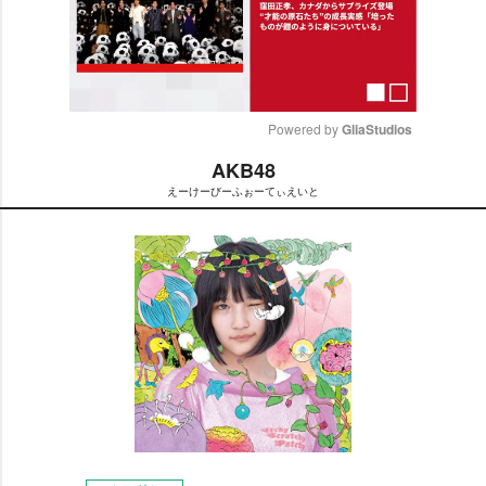
Powered by 
GliaStudios
AKB48
M
えーけーびーふぉーてぃえいと
u
t
e