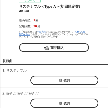
シングル
サステナブル＜Type A＞(初回限定盤)
AKB48
最高順位：
1
位
登場回数：
20
回
※「登場回数」は
you大樹
および法人向けサービス・
ORICON
BiZ online
で公開しております週間シングルランキングTOP200
のランクイン回数を掲載しています。
商品購入
収録曲
1. サステナブル
歌詞
2. 好きだ 好きだ 好きだ
歌詞