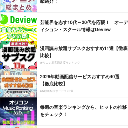
挙紹介！
芸能界を志す10代～20代を応援！ オーデ
ィション・スクール情報はDeview
漫画読み放題サブスクおすすめ11選【徹底
比較】
オリコン顧客満足度ランキング
2026年動画配信サービスおすすめ40選
【徹底比較】
CS動画配信サービス20選
毎週の音楽ランキングから、ヒットの推移
をチェック！