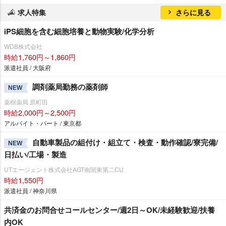
求人特集
さらに見る
iPS細胞を含む細胞培養と動物実験/化学分析
WDB株式会社
時給1,760円～1,860円
派遣社員 / 大阪府
調剤薬局勤務の薬剤師
NEW
薬樹薬局 原町田
時給2,000円～2,500円
アルバイト・パート / 東京都
自動車製品の組付け・組立て・検査・動作確認/寮完備/
NEW
日払い/工場・製造
UTエージェント株式会社AGT南関東第二CU
時給1,550円
派遣社員 / 神奈川県
共済金のお問合せコールセンター/週2日～OK/未経験歓迎/扶養
内OK