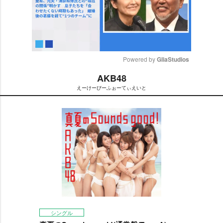
Powered by 
GliaStudios
AKB48
M
えーけーびーふぉーてぃえいと
u
t
e
シングル