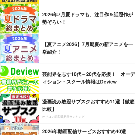
2026年7月夏ドラマも、注目作＆話題作が
勢ぞろい！
【夏アニメ2026】7月期夏の新アニメを一
挙紹介！
芸能界を志す10代～20代を応援！ オーデ
ィション・スクール情報はDeview
漫画読み放題サブスクおすすめ11選【徹底
比較】
オリコン顧客満足度ランキング
2026年動画配信サービスおすすめ40選