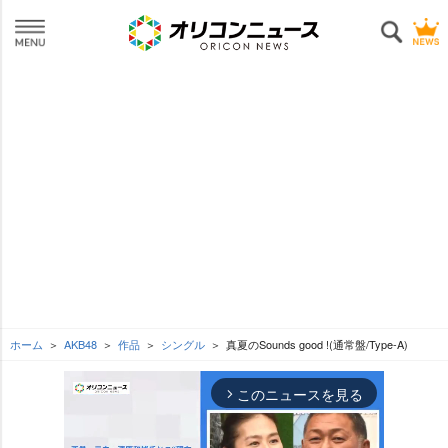
ホーム
AKB48
作品
シングル
真夏のSounds good !(通常盤/Type-A)
このニュースを見る
arrow_forward_ios