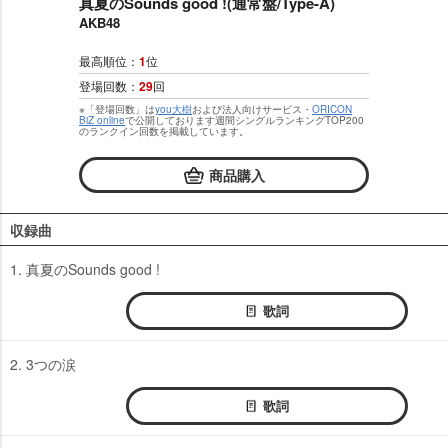
真夏のSounds good !(通常盤/Type-A)
AKB48
最高順位：
1
位
登場回数：
29
回
※「登場回数」は
you大樹
および法人向けサービス・
ORICON
BiZ online
で公開しております週間シングルランキングTOP200
のランクイン回数を掲載しています。
商品購入
収録曲
1. 真夏のSounds good !
歌詞
2. 3つの涙
歌詞