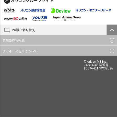
PC版に切り替え
禁無断複写転載
クッキーの使用について
© oricon ME inc.
JASRAC許諾番号：
9009642140Y38026