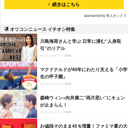
続きはこちら
sponsored by 求人ボックス
オリコンニュース イチオシ特集
川島海荷さんと学ぶ 日常に潜む“人身取
引”のリアル
オリコンタイアップ特集
マクドナルドが40年にわたり支える「小学
生の甲子園」
オリコンタイアップ特集
森崎ウィン×向井康二“両片思い”にキュン
が止まらん！
オリコンタイアップ特集
お値段そのまま45％増量！ファミマ夏の大