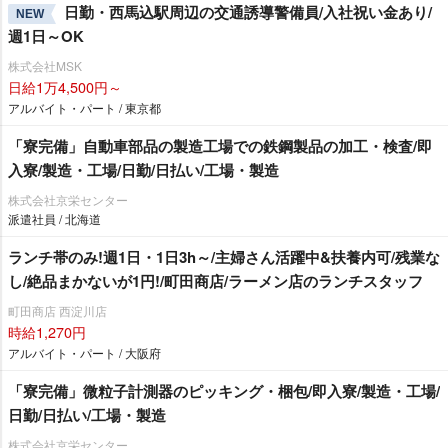
日勤・西馬込駅周辺の交通誘導警備員/入社祝い金あり/
NEW
週1日～OK
株式会社MSK
日給1万4,500円～
アルバイト・パート / 東京都
「寮完備」自動車部品の製造工場での鉄鋼製品の加工・検査/即
入寮/製造・工場/日勤/日払い/工場・製造
株式会社京栄センター
派遣社員 / 北海道
ランチ帯のみ!週1日・1日3h～/主婦さん活躍中&扶養内可/残業な
し/絶品まかないが1円!/町田商店/ラーメン店のランチスタッフ
町田商店 西淀川店
時給1,270円
アルバイト・パート / 大阪府
「寮完備」微粒子計測器のピッキング・梱包/即入寮/製造・工場/
日勤/日払い/工場・製造
株式会社京栄センター