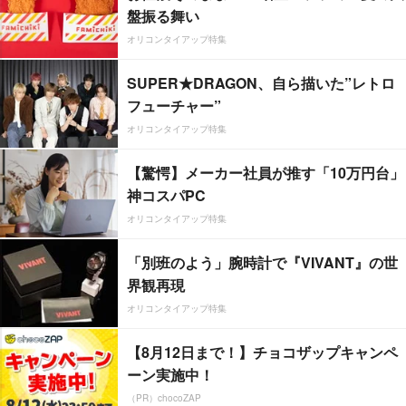
盤振る舞い
オリコンタイアップ特集
SUPER★DRAGON、自ら描いた”レトロ
フューチャー”
オリコンタイアップ特集
【驚愕】メーカー社員が推す「10万円台」
神コスパPC
オリコンタイアップ特集
「別班のよう」腕時計で『VIVANT』の世
界観再現
オリコンタイアップ特集
【8月12日まで！】チョコザップキャンペ
ーン実施中！
（PR）chocoZAP