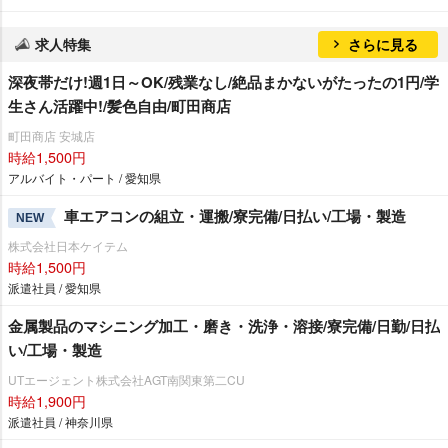
求人特集
さらに見る
深夜帯だけ!週1日～OK/残業なし/絶品まかないがたったの1円/学
生さん活躍中!/髪色自由/町田商店
町田商店 安城店
時給1,500円
アルバイト・パート / 愛知県
車エアコンの組立・運搬/寮完備/日払い/工場・製造
NEW
株式会社日本ケイテム
時給1,500円
派遣社員 / 愛知県
金属製品のマシニング加工・磨き・洗浄・溶接/寮完備/日勤/日払
い/工場・製造
UTエージェント株式会社AGT南関東第二CU
時給1,900円
派遣社員 / 神奈川県