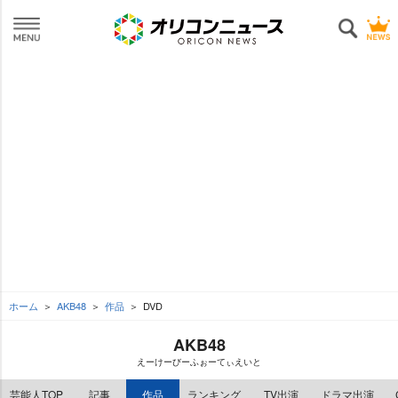
ホーム
AKB48
作品
DVD
AKB48
えーけーびーふぉーてぃえいと
芸能人TOP
記事
作品
ランキング
TV出演
ドラマ出演