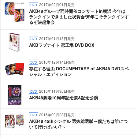
2017年02月01日発売
DVD
AKB48グループ同時開催コンサートin横浜 今年は
ランクインできました祝賀会/来年こそランクインす
るぞ決起集会
2017年01月18日発売
DVD
AKBラブナイト 恋工場 DVD BOX
2016年12月14日発売
DVD
存在する理由 DOCUMENTARY of AKB48 DVDスペ
シャル・エディション
2016年11月30日発売
DVD
AKB48劇場10周年記念祭&記念公演
2016年09月28日発売
DVD
AKB48 45thシングル 選抜総選挙～僕たちは誰につ
いて行けばいい?～