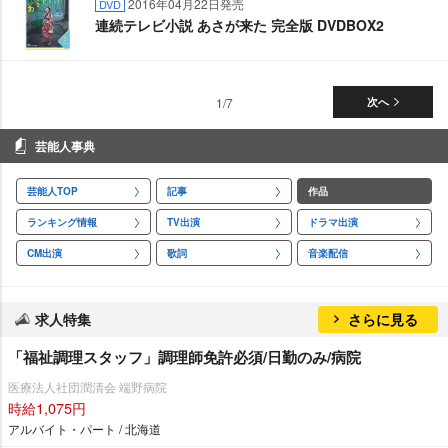
2016年04月22日発売
DVD
連続テレビ小説 あさが来た 完全版 DVDBOX2
1/7
次へ
芸能人事典
芸能人TOP
記事
作品
ランキング情報
TV出演
ドラマ出演
CM出演
歌詞
音楽配信
求人特集
さらに見る
「福祉調理スタッフ」調理師免許必須/日勤のみ/病院
医療法人社団潤清会 端野病院
時給1,075円
アルバイト・パート / 北海道