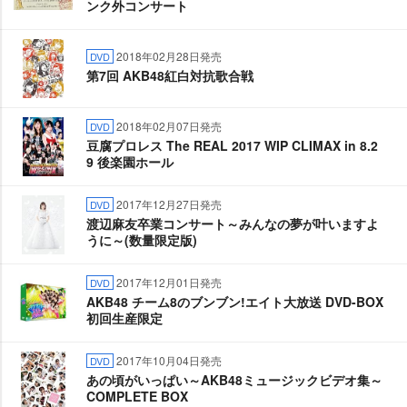
ンク外コンサート
2018年02月28日発売
DVD
第7回 AKB48紅白対抗歌合戦
2018年02月07日発売
DVD
豆腐プロレス The REAL 2017 WIP CLIMAX in 8.2
9 後楽園ホール
2017年12月27日発売
DVD
渡辺麻友卒業コンサート～みんなの夢が叶いますよ
うに～(数量限定版)
2017年12月01日発売
DVD
AKB48 チーム8のブンブン!エイト大放送 DVD-BOX
初回生産限定
2017年10月04日発売
DVD
あの頃がいっぱい～AKB48ミュージックビデオ集～
COMPLETE BOX