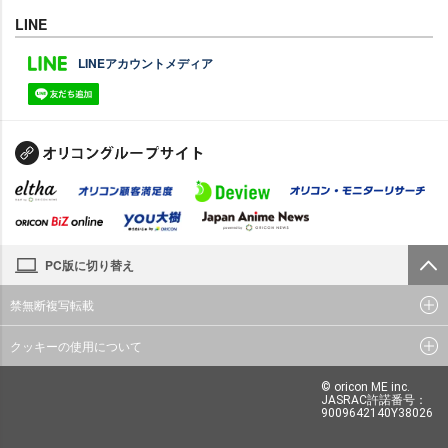
LINE
LINEアカウントメディア
PC版に切り替え
禁無断複写転載
クッキーの使用について
© oricon ME inc.
JASRAC許諾番号：
9009642140Y38026