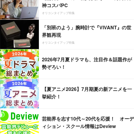
神コスパPC
オリコンタイアップ特集
「別班のよう」腕時計で『VIVANT』の世
界観再現
オリコンタイアップ特集
2026年7月夏ドラマも、注目作＆話題作が
勢ぞろい！
【夏アニメ2026】7月期夏の新アニメを一
挙紹介！
芸能界を志す10代～20代を応援！ オーデ
ィション・スクール情報はDeview