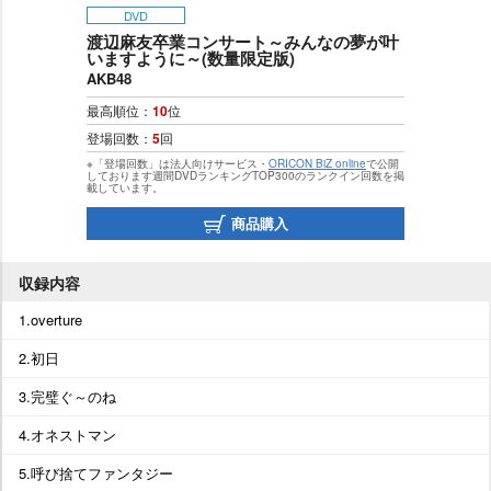
DVD
渡辺麻友卒業コンサート～みんなの夢が叶
いますように～(数量限定版)
AKB48
最高順位：
10
位
登場回数：
5
回
※「登場回数」は法人向けサービス・
ORICON BiZ online
で公開
しております週間DVDランキングTOP300のランクイン回数を掲
載しています。
商品購入
収録内容
1.overture
2.初日
3.完璧ぐ～のね
4.オネストマン
5.呼び捨てファンタジー