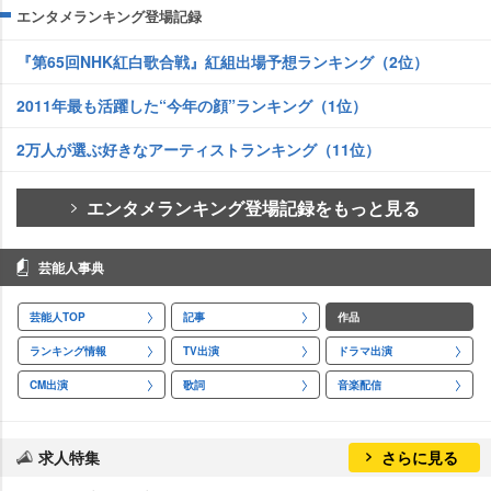
エンタメランキング登場記録
『第65回NHK紅白歌合戦』紅組出場予想ランキング（2位）
2011年最も活躍した“今年の顔”ランキング（1位）
2万人が選ぶ好きなアーティストランキング（11位）
エンタメランキング登場記録をもっと見る
芸能人事典
芸能人TOP
記事
作品
ランキング情報
TV出演
ドラマ出演
CM出演
歌詞
音楽配信
求人特集
さらに見る