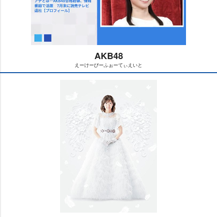
AKB48
えーけーびーふぉーてぃえいと
M
u
t
e