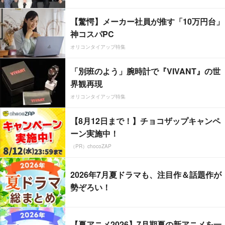
【驚愕】メーカー社員が推す「10万円台」
神コスパPC
オリコンタイアップ特集
「別班のよう」腕時計で『VIVANT』の世
界観再現
オリコンタイアップ特集
【8月12日まで！】チョコザップキャンペ
ーン実施中！
（PR）chocoZAP
2026年7月夏ドラマも、注目作＆話題作が
勢ぞろい！
【夏アニメ2026】7月期夏の新アニメを一