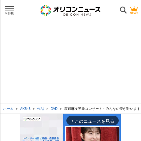
ホーム
AKB48
作品
DVD
渡辺麻友卒業コンサート～みんなの夢が叶いますよ
このニュースを見る
arrow_forward_ios