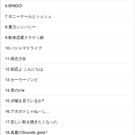
6.BINGO!
7.ポニーテールとシュシュ
8.重力シンパシー
9.軟体恋愛クラゲっ娘
10.パジャマドライブ
11.残念少女
12.初恋よ こんにちは
13.セーラーゾンビ
14.君のc/w
15.夕陽を見ているか?
16.アボガドじゃね～し…
17.悲しい歌を聴きたくなった
18.真夏のSounds good !