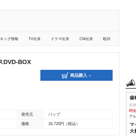
キング情報
TV出演
ドラマ出演
CM出演
歌詞
DVD-BOX
商品購入
歯
医
時給
発売元
バップ
アル
価格
16,720円（税込）
マ
大