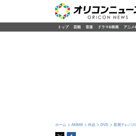
トップ
芸能
音楽
ドラマ&映画
アニメ
ホーム
AKB48
作品
DVD
星屑テレパスD