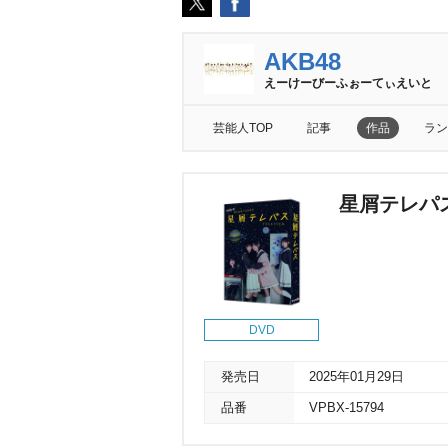
AKB48
えーけーびーふぉーてぃえいと
芸能人TOP
記事
作品
ラン
星屑テレパス
DVD
発売日
2025年01月29日
品番
VPBX-15794