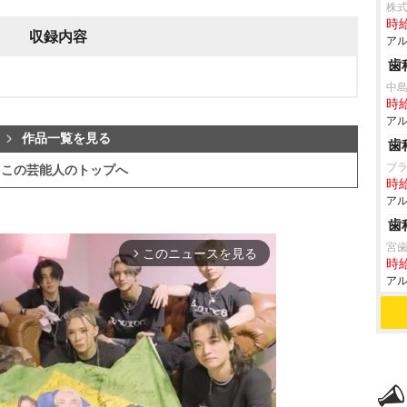
株式
時給
収録内容
アル
歯
中
時給
アル
作品一覧を見る
歯
ブ
この芸能人のトップへ
時給
アル
歯
宮
このニュースを見る
arrow_forward_ios
時給
アル