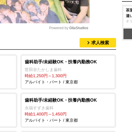
茶
違
オ
Powered by 
GliaStudios
求人検索
M
u
t
歯科助手/未経験OK・扶養内勤務OK
e
世田谷たかしま歯科
時給1,250円～1,300円
アルバイト・パート / 東京都
歯科助手/未経験OK・扶養内勤務OK
永福すずき歯科
時給1,400円～1,450円
アルバイト・パート / 東京都