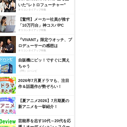
いた”レトロフューチャー”
オリコンタイアップ特集
【驚愕】メーカー社員が推す
「10万円台」神コスパPC
オリコンタイアップ特集
『VIVANT』限定ウオッチ、プ
ロデューサーの感想は
オリコンタイアップ特集
自販機にピッ！ですぐに買え
ちゃう
（PR）ジハンピ
2026年7月夏ドラマも、注目
作＆話題作が勢ぞろい！
【夏アニメ2026】7月期夏の
新アニメを一挙紹介！
芸能界を志す10代～20代を応
援！オーディション・スクー