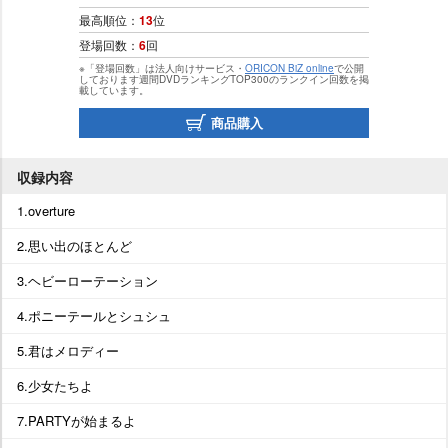
最高順位：
13
位
登場回数：
6
回
※「登場回数」は法人向けサービス・
ORICON BiZ online
で公開
しております週間DVDランキングTOP300のランクイン回数を掲
載しています。
商品購入
収録内容
1.overture
2.思い出のほとんど
3.ヘビーローテーション
4.ポニーテールとシュシュ
5.君はメロディー
6.少女たちよ
7.PARTYが始まるよ