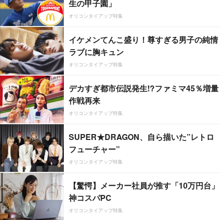
生の甲子園」
オリコンタイアップ特集
イケメンてんこ盛り！尊すぎる男子の純情
ラブに胸キュン
オリコンタイアップ特集
デカすぎ都市伝説発生!?ファミマ45％増量
作戦再来
オリコンタイアップ特集
SUPER★DRAGON、自ら描いた”レトロ
フューチャー”
オリコンタイアップ特集
【驚愕】メーカー社員が推す「10万円台」
神コスパPC
オリコンタイアップ特集