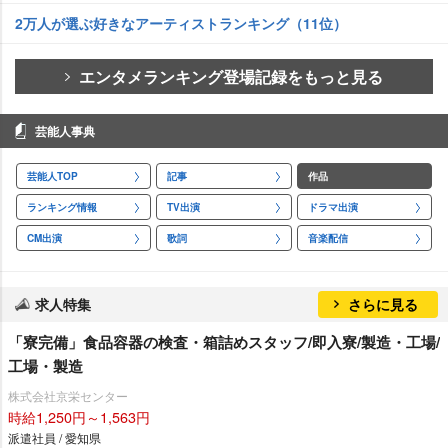
2万人が選ぶ好きなアーティストランキング（11位）
エンタメランキング登場記録をもっと見る
芸能人事典
芸能人TOP
記事
作品
ランキング情報
TV出演
ドラマ出演
CM出演
歌詞
音楽配信
求人特集
さらに見る
「寮完備」食品容器の検査・箱詰めスタッフ/即入寮/製造・工場/
工場・製造
株式会社京栄センター
時給1,250円～1,563円
派遣社員 / 愛知県