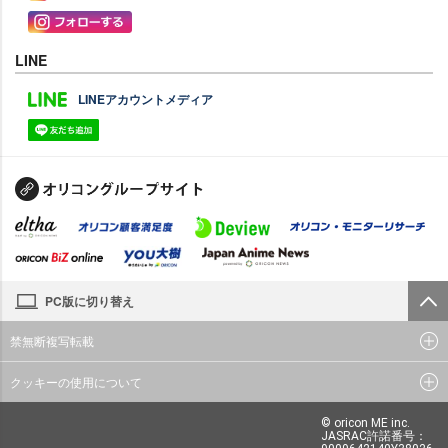
LINE
LINEアカウントメディア
PC版に切り替え
禁無断複写転載
クッキーの使用について
© oricon ME inc.
JASRAC許諾番号：