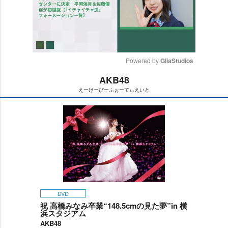
Powered by 
GliaStudios
AKB48
M
えーけーびーふぉーてぃえいと
u
t
e
DVD
祝 高橋みなみ卒業“148.5cmの見た夢”in 横
浜スタジアム
AKB48