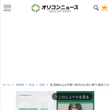
ホーム
AKB48
作品
DVD
祝 高橋みなみ卒業“148.5cmの見た夢”in 横浜ス
このニュースを見る
arrow_forward_ios