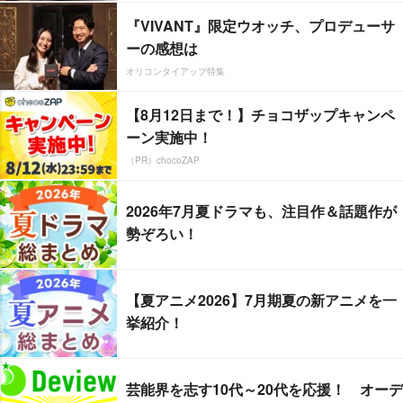
『VIVANT』限定ウオッチ、プロデューサ
ーの感想は
オリコンタイアップ特集
【8月12日まで！】チョコザップキャンペ
ーン実施中！
（PR）chocoZAP
2026年7月夏ドラマも、注目作＆話題作が
勢ぞろい！
【夏アニメ2026】7月期夏の新アニメを一
挙紹介！
芸能界を志す10代～20代を応援！ オーデ