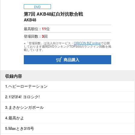
DVD
第7回 AKB48紅白対抗歌合戦
AKB48
最高順位：
11
位
登場回数：
3
回
※「登場回数」は法人向けサービス・
ORICON BiZ online
で公開
しております週間DVDランキングTOP300のランクイン回数を掲
載しています。
商品購入
収録内容
1.ヘビーローテーション
2.1!2!3!4! ヨロシク!
3.まさかシンガポール
4.最高かよ
5.Maxとき315号