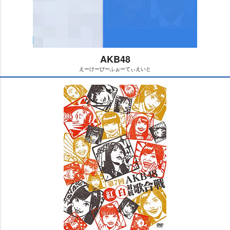
AKB48
えーけーびーふぉーてぃえいと
M
u
t
e