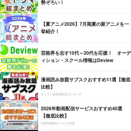
勢ぞろい！
【夏アニメ2026】7月期夏の新アニメを一
挙紹介！
芸能界を志す10代～20代を応援！ オーデ
ィション・スクール情報はDeview
漫画読み放題サブスクおすすめ11選【徹底
比較】
オリコン顧客満足度ランキング
2026年動画配信サービスおすすめ40選
【徹底比較】
CS動画配信サービス20選