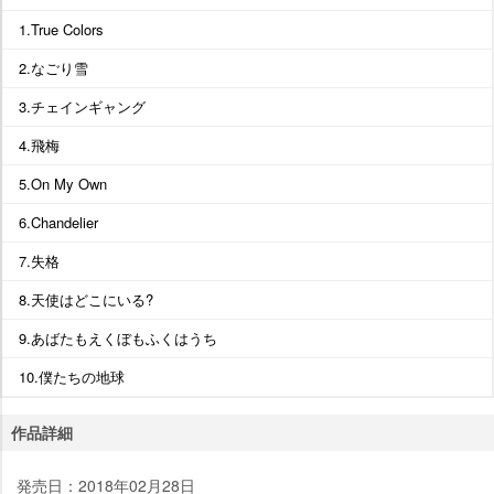
1.True Colors
2.なごり雪
3.チェインギャング
4.飛梅
5.On My Own
6.Chandelier
7.失格
8.天使はどこにいる?
9.あばたもえくぼもふくはうち
10.僕たちの地球
作品詳細
発売日：2018年02月28日