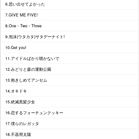
6.思い出せてよかった
7.GIVE ME FIVE!
8.One・Two・Three
9.泡沫(ウタカタ)サタデーナイト!
10.Get you!
11.アイドルばかり聴かないで
12.みどりと森の運動公園
13.抱きしめてアンセム
14.オキドキ
15.絶滅黒髪少女
16.恋するフォーチュンクッキー
17.僕らのレガッタ
18.不器用太陽