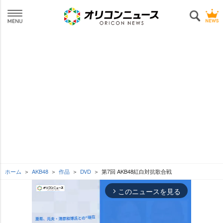
ホーム
AKB48
作品
DVD
第7回 AKB48紅白対抗歌合戦
このニュースを見る
arrow_forward_ios