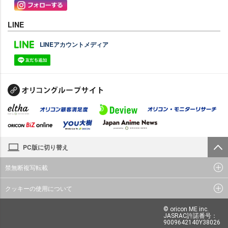
LINE
LINEアカウントメディア
PC版に切り替え
禁無断複写転載
クッキーの使用について
© oricon ME inc.
JASRAC許諾番号：
9009642140Y38026