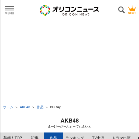
ホーム
AKB48
作品
Blu-ray
AKB48
えーけーびーふぉーてぃえいと
芸能人TOP
記事
作品
ランキング
TV出演
ドラマ出演