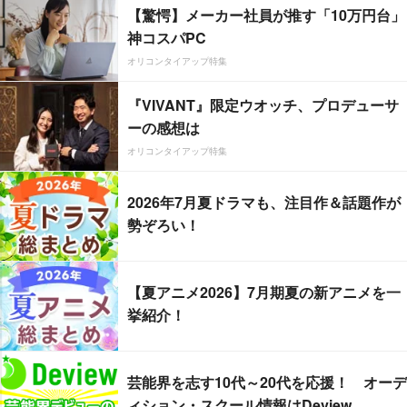
【驚愕】メーカー社員が推す「10万円台」
神コスパPC
オリコンタイアップ特集
『VIVANT』限定ウオッチ、プロデューサ
ーの感想は
オリコンタイアップ特集
2026年7月夏ドラマも、注目作＆話題作が
勢ぞろい！
【夏アニメ2026】7月期夏の新アニメを一
挙紹介！
芸能界を志す10代～20代を応援！ オーデ
ィション・スクール情報はDeview