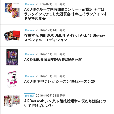
2017年02月01日発売
Blu-ray
AKB48グループ同時開催コンサートin横浜 今年は
ランクインできました祝賀会/来年こそランクインす
るぞ決起集会
2016年12月14日発売
Blu-ray
存在する理由 DOCUMENTARY of AKB48 Blu-ray
スペシャル・エディション
2016年11月30日発売
Blu-ray
AKB48劇場10周年記念祭&記念公演
2016年10月20日発売
Blu-ray
AKB48 ネ申テレビ シーズン19&シーズン20
2016年09月28日発売
Blu-ray
AKB48 45thシングル 選抜総選挙～僕たちは誰につ
いて行けばいい?～