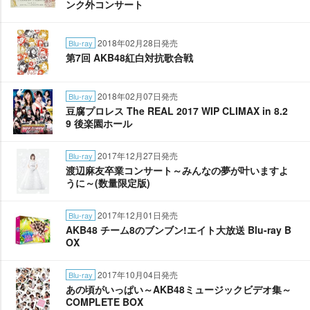
ンク外コンサート
2018年02月28日発売
Blu-ray
第7回 AKB48紅白対抗歌合戦
2018年02月07日発売
Blu-ray
豆腐プロレス The REAL 2017 WIP CLIMAX in 8.2
9 後楽園ホール
2017年12月27日発売
Blu-ray
渡辺麻友卒業コンサート～みんなの夢が叶いますよ
うに～(数量限定版)
2017年12月01日発売
Blu-ray
AKB48 チーム8のブンブン!エイト大放送 Blu-ray B
OX
2017年10月04日発売
Blu-ray
あの頃がいっぱい～AKB48ミュージックビデオ集～
COMPLETE BOX