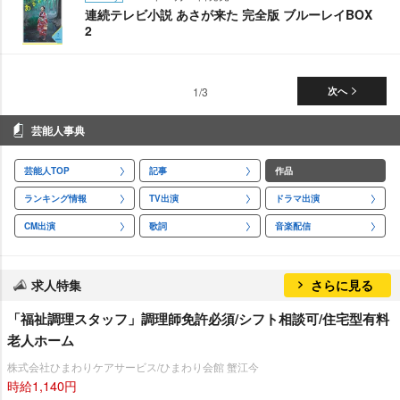
連続テレビ小説 あさが来た 完全版 ブルーレイBOX
2
1/3
次へ
芸能人事典
芸能人TOP
記事
作品
ランキング情報
TV出演
ドラマ出演
CM出演
歌詞
音楽配信
求人特集
さらに見る
「福祉調理スタッフ」調理師免許必須/シフト相談可/住宅型有料
老人ホーム
株式会社ひまわりケアサービス/ひまわり会館 蟹江今
時給1,140円