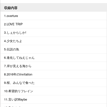
収録内容
1.overture
2.LOVE TRIP
3.しぇからしか!
4.少女たちよ
5.伝説の魚
6.進化してねえじゃん
7.岸が見える海から
8.2016年のInvitation
9.桜、みんなで食べた
10.希望的リフレイン
11.言い訳Maybe