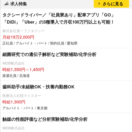
求人特集
さらに見る
タクシードライバー／「社員寮あり」配車アプリ「GO」
「DiDi」「Uber」の3種導入で月収100万円以上も可能！
株式会社第一フジタクシー
月給19万2,000円
正社員 / アルバイト・パート / 契約社員 / 愛知県
細菌研究での遺伝子解析など実験補助/化学分析
WDB株式会社
時給1,350円～1,450円
派遣社員 / 北海道
歯科助手/未経験OK・扶養内勤務OK
医療法人社団マイスター
時給1,300円
アルバイト・パート / 東京都
触媒の性能評価など分析実験補助/化学分析
WDB株式会社