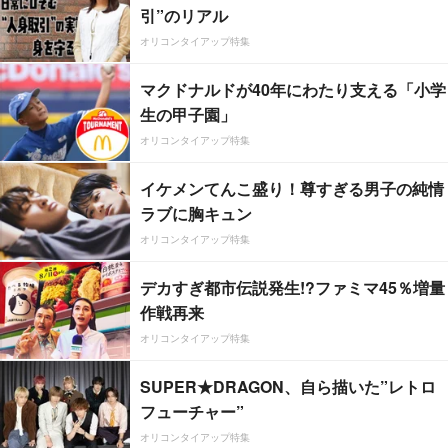
引”のリアル
オリコンタイアップ特集
マクドナルドが40年にわたり支える「小学
生の甲子園」
オリコンタイアップ特集
イケメンてんこ盛り！尊すぎる男子の純情
ラブに胸キュン
オリコンタイアップ特集
デカすぎ都市伝説発生!?ファミマ45％増量
作戦再来
オリコンタイアップ特集
SUPER★DRAGON、自ら描いた”レトロ
フューチャー”
オリコンタイアップ特集