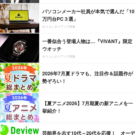
パソコンメーカー社員が本気で選んだ「10
万円台PC３選」
オリコンタイアップ特集
一番似合う登場人物は…『VIVANT』限定
ウオッチ
オリコンタイアップ特集
2026年7月夏ドラマも、注目作＆話題作が
勢ぞろい！
【夏アニメ2026】7月期夏の新アニメを一
挙紹介！
芸能界を志す10代～20代を応援！ オーデ