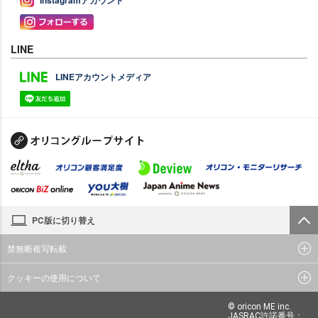
LINE
LINEアカウントメディア
PC版に切り替え
禁無断複写転載
クッキーの使用について
© oricon ME inc.
JASRAC許諾番号：