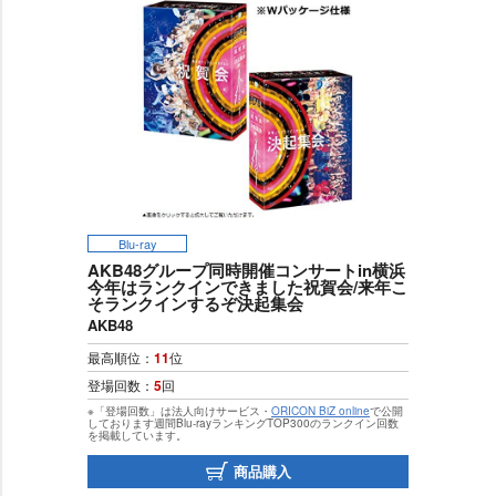
Blu-ray
AKB48グループ同時開催コンサートin横浜
今年はランクインできました祝賀会/来年こ
そランクインするぞ決起集会
AKB48
最高順位：
11
位
登場回数：
5
回
※「登場回数」は法人向けサービス・
ORICON BiZ online
で公開
しております週間Blu-rayランキングTOP300のランクイン回数
を掲載しています。
商品購入