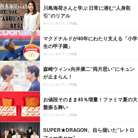
川島海荷さんと学ぶ 日常に潜む“人身取
引”のリアル
オリコンタイアップ特集
マクドナルドが40年にわたり支える「小学
生の甲子園」
オリコンタイアップ特集
森崎ウィン×向井康二“両片思い”にキュン
が止まらん！
オリコンタイアップ特集
お値段そのまま45％増量！ファミマ夏の大
盤振る舞い
オリコンタイアップ特集
SUPER★DRAGON、自ら描いた”レトロ
フューチャー”