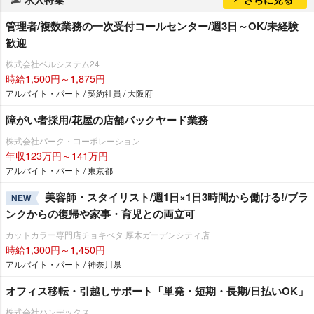
管理者/複数業務の一次受付コールセンター/週3日～OK/未経験
歓迎
株式会社ベルシステム24
時給1,500円～1,875円
アルバイト・パート / 契約社員 / 大阪府
障がい者採用/花屋の店舗バックヤード業務
株式会社パーク・コーポレーション
年収123万円～141万円
アルバイト・パート / 東京都
美容師・スタイリスト/週1日×1日3時間から働ける!/ブラ
NEW
ンクからの復帰や家事・育児との両立可
カットカラー専門店チョキぺタ 厚木ガーデンシティ店
時給1,300円～1,450円
アルバイト・パート / 神奈川県
オフィス移転・引越しサポート「単発・短期・長期/日払いOK」
株式会社ハンデックス