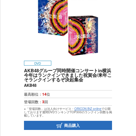
DVD
AKB48グループ同時開催コンサートin横浜
今年はランクインできました祝賀会/来年こ
そランクインするぞ決起集会
AKB48
最高順位：
14
位
登場回数：
3
回
※「登場回数」は法人向けサービス・
ORICON BiZ online
で公開
しております週間DVDランキングTOP300のランクイン回数を掲
載しています。
商品購入