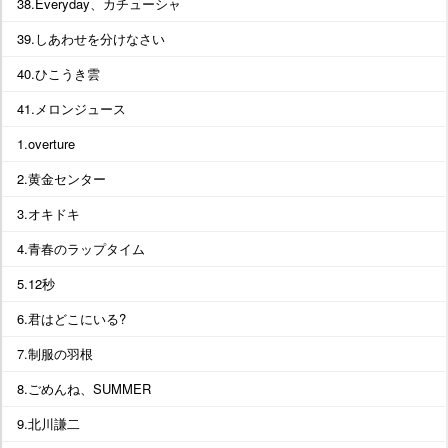
38.Everyday、カチューシャ
39.しあわせを分けなさい
40.ひこうき雲
41.メロンジュース
1.overture
2.黄金センター
3.オキドキ
4.青春のラップタイム
5.12秒
6.君はどこにいる?
7.制服の羽根
8.ごめんね、SUMMER
9.北川謙二