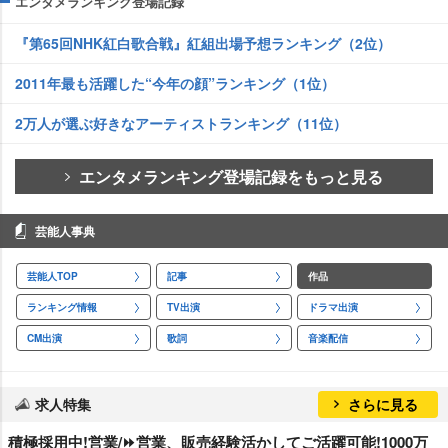
エンタメランキング登場記録
『第65回NHK紅白歌合戦』紅組出場予想ランキング（2位）
2011年最も活躍した“今年の顔”ランキング（1位）
2万人が選ぶ好きなアーティストランキング（11位）
エンタメランキング登場記録をもっと見る
芸能人事典
芸能人TOP
記事
作品
ランキング情報
TV出演
ドラマ出演
CM出演
歌詞
音楽配信
求人特集
さらに見る
積極採用中!営業/⏩️営業、販売経験活かしてご活躍可能!1000万