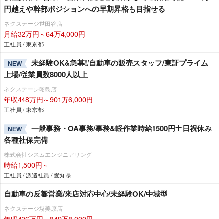
円越えや幹部ポジションへの早期昇格も目指せる
ネクステージ世田谷店
月給32万円～64万4,000円
正社員 / 東京都
未経験OK&急募!/自動車の販売スタッフ/東証プライム
NEW
上場/従業員数8000人以上
ネクステージ昭島店
年収448万円～901万6,000円
正社員 / 東京都
一般事務・OA事務/事務&軽作業時給1500円土日祝休み
NEW
各種社保完備
株式会社シスムエンジニアリング
時給1,500円～
正社員 / 派遣社員 / 愛知県
自動車の反響営業/来店対応中心/未経験OK/中域型
ネクステージ堺美原店
年収406万円～849万8,000円