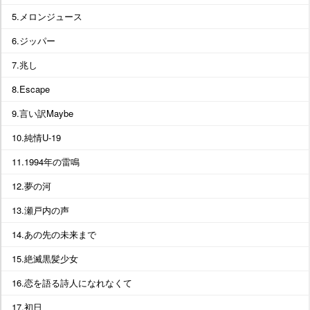
5.メロンジュース
6.ジッパー
7.兆し
8.Escape
9.言い訳Maybe
10.純情U-19
11.1994年の雷鳴
12.夢の河
13.瀬戸内の声
14.あの先の未来まで
15.絶滅黒髪少女
16.恋を語る詩人になれなくて
17.初日