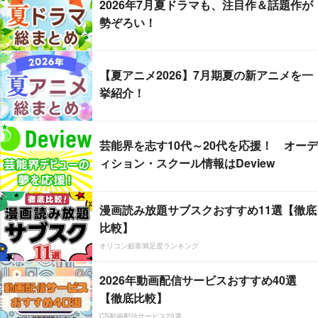
2026年7月夏ドラマも、注目作＆話題作が
勢ぞろい！
【夏アニメ2026】7月期夏の新アニメを一
挙紹介！
芸能界を志す10代～20代を応援！ オーデ
ィション・スクール情報はDeview
漫画読み放題サブスクおすすめ11選【徹底
比較】
オリコン顧客満足度ランキング
2026年動画配信サービスおすすめ40選
【徹底比較】
CS動画配信サービス20選