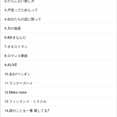
2.だらしない愛し方
3.戸惑ってためらって
4.自分たちの恋に限って
5.月の仮面
6.#好きなんだ
7.オネストマン
8.ロマンス拳銃
9.ALIVE
10.走れ!ペンギン
11.ランナーズハイ
12.Make noise
13.フィンランド・ミラクル
14.誰のことを一番 愛してる?