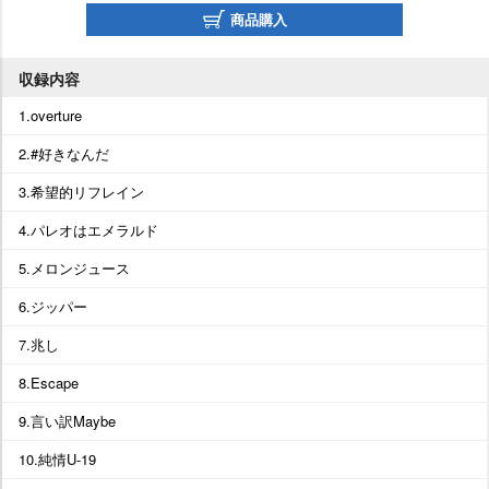
商品購入
収録内容
1.overture
2.#好きなんだ
3.希望的リフレイン
4.パレオはエメラルド
5.メロンジュース
6.ジッパー
7.兆し
8.Escape
9.言い訳Maybe
10.純情U-19