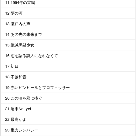
11.1994年の雷鳴
12.夢の河
13.瀬戸内の声
14.あの先の未来まで
15.絶滅黒髪少女
16.恋を語る詩人になれなくて
17.初日
18.不協和音
19.赤いピンヒールとプロフェッサー
20.この涙を君に捧ぐ
21.週末Not yet
22.最高かよ
23.重力シンパシー