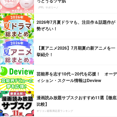
っとうるツヤ肌
（PR）サボリーノ
2026年7月夏ドラマも、注目作＆話題作が
勢ぞろい！
【夏アニメ2026】7月期夏の新アニメを一
挙紹介！
芸能界を志す10代～20代を応援！ オーデ
ィション・スクール情報はDeview
漫画読み放題サブスクおすすめ11選【徹底
比較】
オリコン顧客満足度ランキング