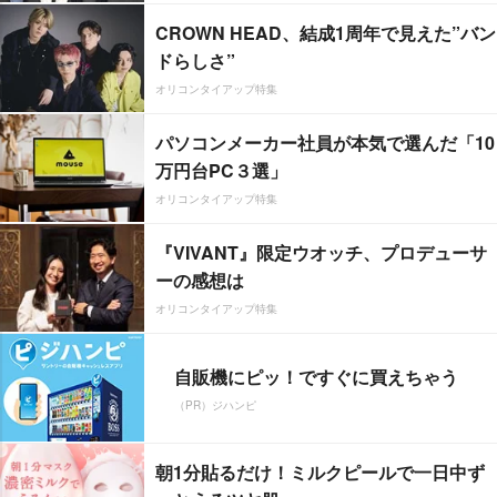
CROWN HEAD、結成1周年で見えた”バン
ドらしさ”
オリコンタイアップ特集
パソコンメーカー社員が本気で選んだ「10
万円台PC３選」
オリコンタイアップ特集
『VIVANT』限定ウオッチ、プロデューサ
ーの感想は
オリコンタイアップ特集
自販機にピッ！ですぐに買えちゃう
（PR）ジハンピ
朝1分貼るだけ！ミルクピールで一日中ず