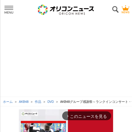
ホーム
AKB48
作品
DVD
AKB48グループ感謝祭～ランクインコンサート
このニュースを見る
arrow_forward_ios