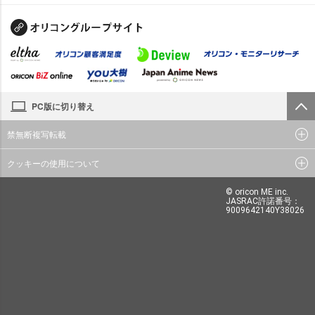
PC版に切り替え
禁無断複写転載
クッキーの使用について
© oricon ME inc.
JASRAC許諾番号：
9009642140Y38026