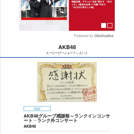
Powered by 
GliaStudios
AKB48
M
えーけーびーふぉーてぃえいと
u
t
e
DVD
AKB48グループ感謝祭～ランクインコンサ
ート・ランク外コンサート
AKB48