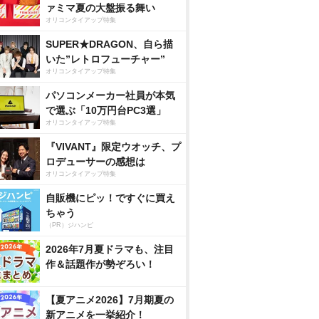
ァミマ夏の大盤振る舞い
オリコンタイアップ特集
SUPER★DRAGON、自ら描
いた”レトロフューチャー”
オリコンタイアップ特集
パソコンメーカー社員が本気
で選ぶ「10万円台PC3選」
オリコンタイアップ特集
『VIVANT』限定ウオッチ、プ
ロデューサーの感想は
オリコンタイアップ特集
自販機にピッ！ですぐに買え
ちゃう
（PR）ジハンピ
2026年7月夏ドラマも、注目
作＆話題作が勢ぞろい！
【夏アニメ2026】7月期夏の
新アニメを一挙紹介！