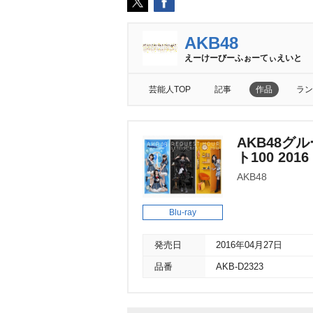
AKB48
えーけーびーふぉーてぃえいと
芸能人TOP
記事
作品
ラン
AKB48グ
ト100 201
AKB48
Blu-ray
発売日
2016年04月27日
品番
AKB-D2323