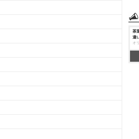
茶
違
オ