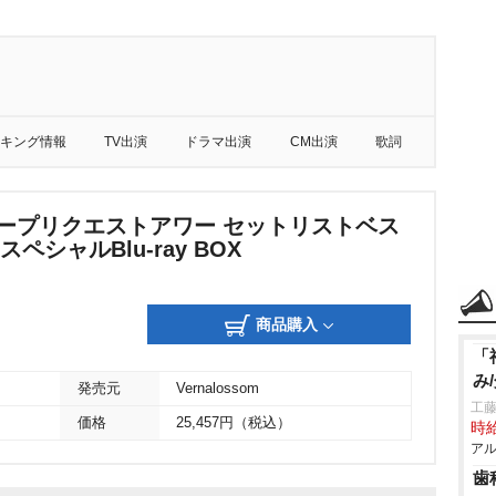
キング情報
TV出演
ドラマ出演
CM出演
歌詞
ループリクエストアワー セットリストベス
6 スペシャルBlu-ray BOX
商品購入
「
み
発売元
Vernalossom
工藤
価格
25,457円（税込）
時給
アル
歯