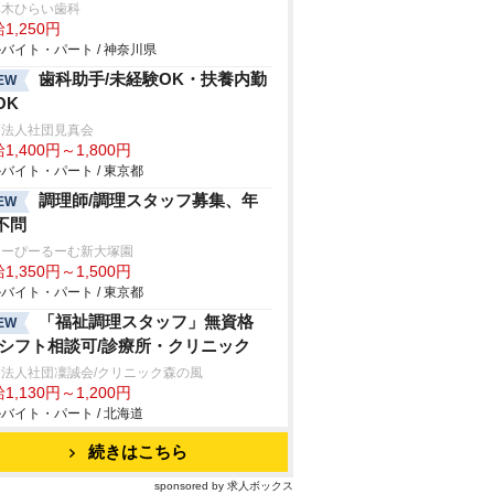
厚木ひらい歯科
1,250円
バイト・パート / 神奈川県
歯科助手/未経験OK・扶養内勤
EW
OK
療法人社団見真会
1,400円～1,800円
バイト・パート / 東京都
調理師/調理スタッフ募集、年
EW
不問
ゅーぴーるーむ新大塚園
1,350円～1,500円
バイト・パート / 東京都
「福祉調理スタッフ」無資格
EW
/シフト相談可/診療所・クリニック
法人社団凜誠会/クリニック森の風
1,130円～1,200円
バイト・パート / 北海道
続きはこちら
sponsored by 求人ボックス