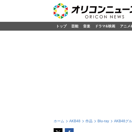
トップ
芸能
音楽
ドラマ&映画
アニメ
ホーム
AKB48
作品
Blu-ray
AKB48グ