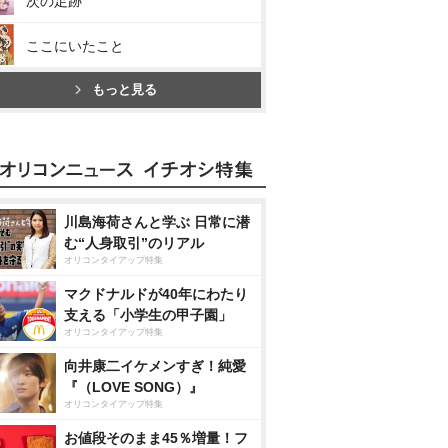
次の足跡
ここにいたこと
もっと見る
川島海荷さんと学ぶ 日常に潜
む“人身取引”のリアル
オリコンタイアップ特集
マクドナルドが40年にわたり
支える「小学生の甲子園」
オリコンタイアップ特集
向井康二イケメンすぎ！純愛
『（LOVE SONG）』
オリコンタイアップ特集
お値段そのまま45％増量！フ