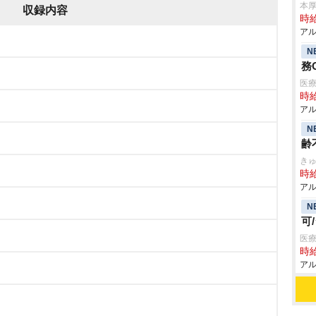
本
収録内容
時給
アル
N
務
医
時給
アル
N
齢
き
時給
アル
N
可
医療
時給
アル