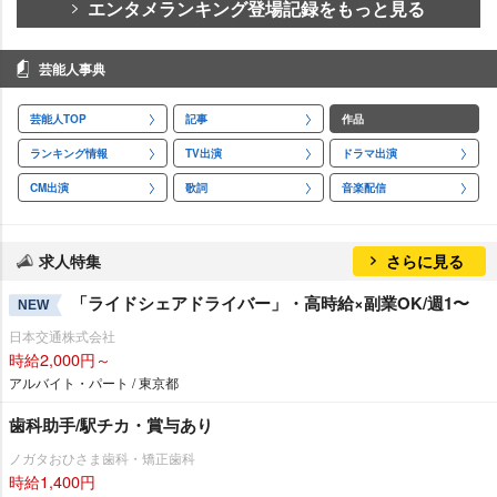
エンタメランキング登場記録をもっと見る
芸能人事典
芸能人TOP
記事
作品
ランキング情報
TV出演
ドラマ出演
CM出演
歌詞
音楽配信
求人特集
さらに見る
「ライドシェアドライバー」・高時給×副業OK/週1〜
NEW
日本交通株式会社
時給2,000円～
アルバイト・パート / 東京都
歯科助手/駅チカ・賞与あり
ノガタおひさま歯科・矯正歯科
時給1,400円