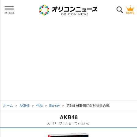
ホーム
AKB48
作品
Blu-ray
第6回 AKB48紅白対抗歌合戦
AKB48
えーけーびーふぉーてぃえいと