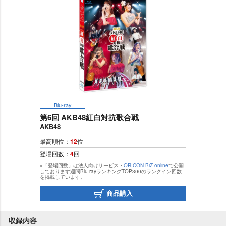
Blu-ray
第6回 AKB48紅白対抗歌合戦
AKB48
最高順位：
12
位
登場回数：
4
回
※「登場回数」は法人向けサービス・
ORICON BiZ online
で公開
しております週間Blu-rayランキングTOP300のランクイン回数
を掲載しています。
商品購入
収録内容