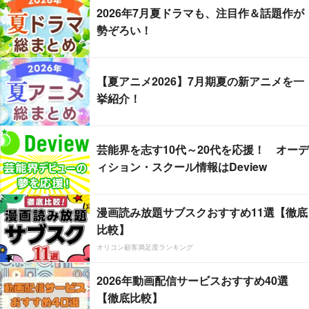
2026年7月夏ドラマも、注目作＆話題作が
勢ぞろい！
【夏アニメ2026】7月期夏の新アニメを一
挙紹介！
芸能界を志す10代～20代を応援！ オーデ
ィション・スクール情報はDeview
漫画読み放題サブスクおすすめ11選【徹底
比較】
オリコン顧客満足度ランキング
2026年動画配信サービスおすすめ40選
【徹底比較】