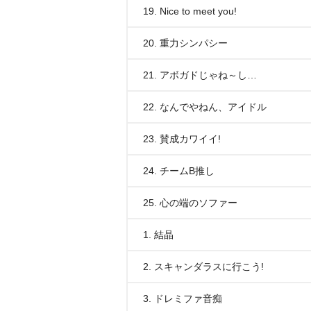
19. Nice to meet you!
20. 重力シンパシー
21. アボガドじゃね～し…
22. なんでやねん、アイドル
23. 賛成カワイイ!
24. チームB推し
25. 心の端のソファー
1. 結晶
2. スキャンダラスに行こう!
3. ドレミファ音痴