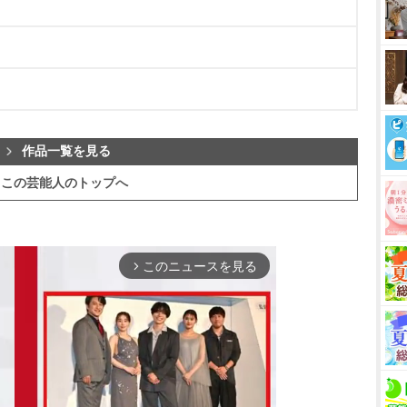
作品一覧を見る
この芸能人のトップへ
このニュースを見る
arrow_forward_ios