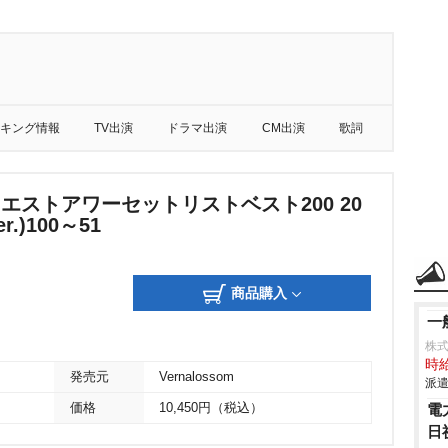
キング情報
TV出演
ドラマ出演
CM出演
歌詞
リクエストアワーセットリストベスト200 20
er.)100～51
商品購入
一
株式
時給
発売元
Vernalossom
派遣
価格
10,450円（税込）
電
日