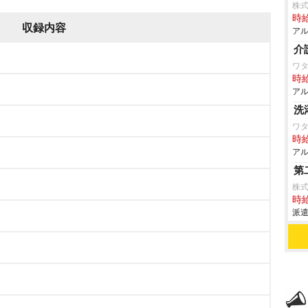
株式
時給
収録内容
アル
介
ワタ
時給
アル
洗
ワ
時給
アル
第
株式
時給
派遣