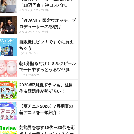
「10万円台」神コスパPC
オリコンタイアップ特集
『VIVANT』限定ウオッチ、プ
ロデューサーの感想は
オリコンタイアップ特集
自販機にピッ！ですぐに買え
ちゃう
（PR）ジハンピ
朝1分貼るだけ！ミルクピール
で一日中ずっとうるツヤ肌
（PR）サボリーノ
2026年7月夏ドラマも、注目
作＆話題作が勢ぞろい！
【夏アニメ2026】7月期夏の
新アニメを一挙紹介！
芸能界を志す10代～20代を応
援！オーディション・スクー