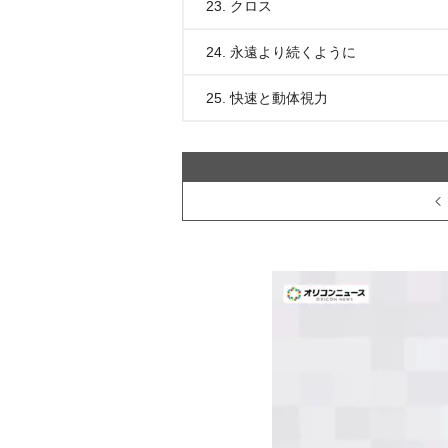
23. クロス
24. 永遠より続くように
25. 快速と動体視力