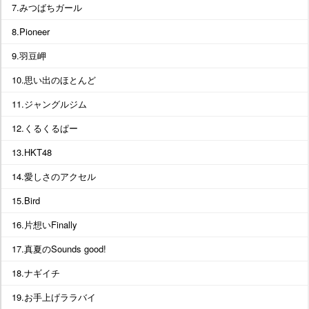
7.みつばちガール
8.Pioneer
9.羽豆岬
10.思い出のほとんど
11.ジャングルジム
12.くるくるぱー
13.HKT48
14.愛しさのアクセル
15.Bird
16.片想いFinally
17.真夏のSounds good!
18.ナギイチ
19.お手上げララバイ