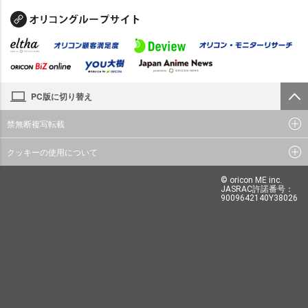
PC版に切り替え
禁無断複写転載
クッキーの使用について
© oricon ME inc.
JASRAC許諾番号：
9009642140Y38026