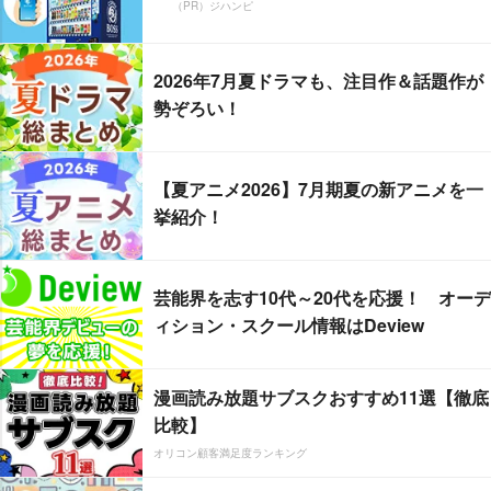
（PR）ジハンピ
2026年7月夏ドラマも、注目作＆話題作が
勢ぞろい！
【夏アニメ2026】7月期夏の新アニメを一
挙紹介！
芸能界を志す10代～20代を応援！ オーデ
ィション・スクール情報はDeview
漫画読み放題サブスクおすすめ11選【徹底
比較】
オリコン顧客満足度ランキング