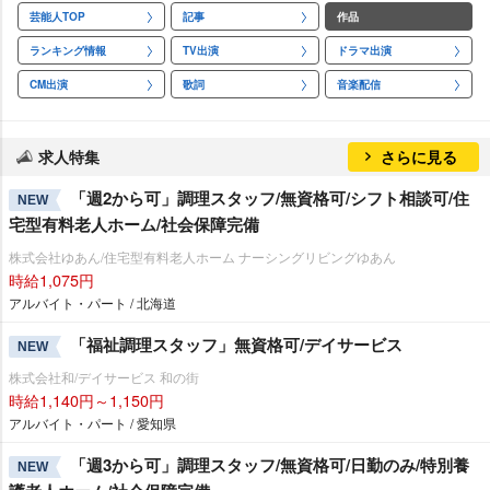
芸能人TOP
記事
作品
ランキング情報
TV出演
ドラマ出演
CM出演
歌詞
音楽配信
求人特集
さらに見る
「週2から可」調理スタッフ/無資格可/シフト相談可/住
NEW
宅型有料老人ホーム/社会保障完備
株式会社ゆあん/住宅型有料老人ホーム ナーシングリビングゆあん
時給1,075円
アルバイト・パート / 北海道
「福祉調理スタッフ」無資格可/デイサービス
NEW
株式会社和/デイサービス 和の街
時給1,140円～1,150円
アルバイト・パート / 愛知県
「週3から可」調理スタッフ/無資格可/日勤のみ/特別養
NEW