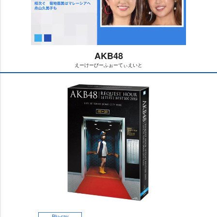
AKB48
えーけーびーふぉーてぃえいと
M
u
t
e
Blu-ray