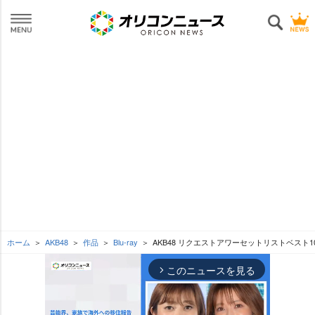
ホーム
AKB48
作品
Blu-ray
AKB48 リクエストアワーセットリストベスト100 20
このニュースを見る
arrow_forward_ios