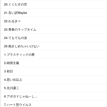
20.ぐぐたすの空
21.言い訳Maybe
22.わるきー
23.青春のラップタイム
24.てもでもの涙
25.抱きしめちゃいけない
1.プラスティックの唇
2.純情主義
3.初日
4.思い出以上
5.北川謙二
6.アボガドじゃね～し…
7.ハート型ウイルス