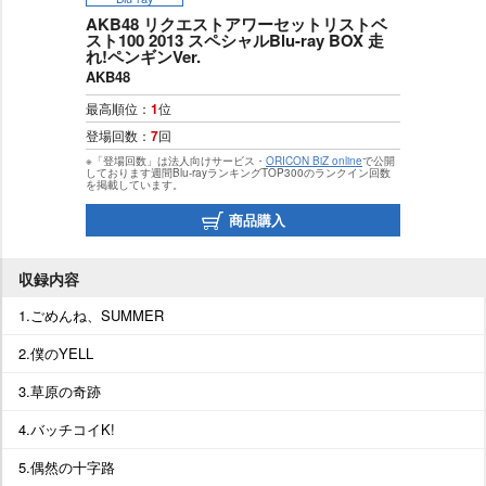
AKB48 リクエストアワーセットリストベ
スト100 2013 スペシャルBlu-ray BOX 走
れ!ペンギンVer.
AKB48
最高順位：
1
位
登場回数：
7
回
※「登場回数」は法人向けサービス・
ORICON BiZ online
で公開
しております週間Blu-rayランキングTOP300のランクイン回数
を掲載しています。
商品購入
収録内容
1.ごめんね、SUMMER
2.僕のYELL
3.草原の奇跡
4.バッチコイK!
5.偶然の十字路