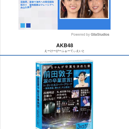
Powered by 
GliaStudios
AKB48
M
えーけーびーふぉーてぃえいと
u
t
e