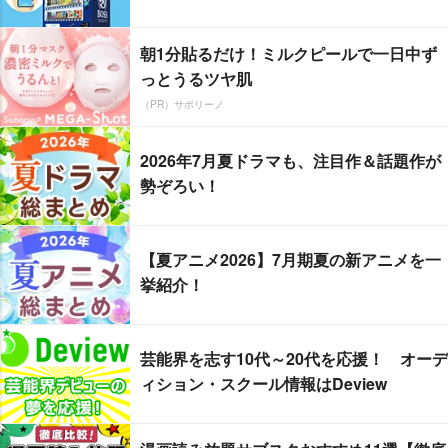
朝1分貼るだけ！ミルクピールで一日中ず
っとうるツヤ肌
（PR）サボリーノ
2026年7月夏ドラマも、注目作＆話題作が
勢ぞろい！
【夏アニメ2026】7月期夏の新アニメを一
挙紹介！
芸能界を志す10代～20代を応援！ オーデ
ィション・スクール情報はDeview