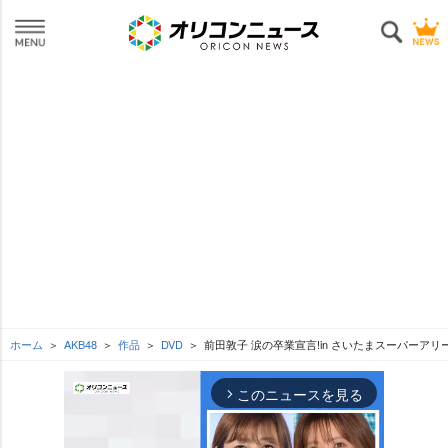
ホーム
AKB48
作品
DVD
前田敦子 涙の卒業宣言!in さいたまスーパーアリ
このニュースを見る
arrow_forward_ios