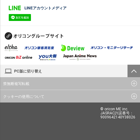
LINEアカウントメディア
PC版に切り替え
禁無断複写転載
クッキーの使用について
© oricon ME inc.
JASRAC許諾番号：
9009642140Y38026