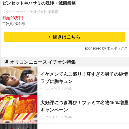
ピンセットやハサミの洗浄・滅菌業務
ワタキューセイモア株式会社 業務部
月給23万円
正社員 / 愛知県
続きはこちら
sponsored by 求人ボックス
オリコンニュース イチオシ特集
イケメンてんこ盛り！尊すぎる男子の純情
ラブに胸キュン
オリコンタイアップ特集
大好評につき再び！ファミマ名物45％増量
キャンペーン
オリコンタイアップ特集