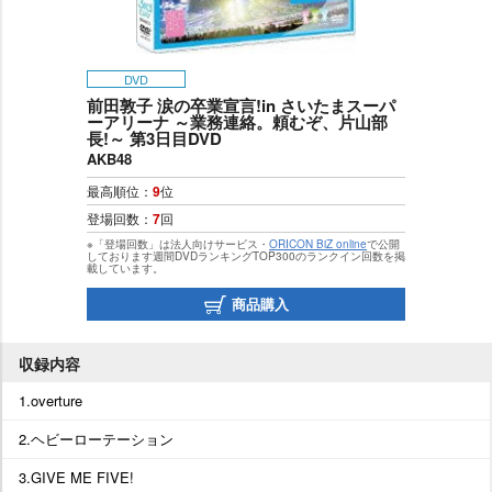
DVD
前田敦子 涙の卒業宣言!in さいたまスーパ
ーアリーナ ～業務連絡。頼むぞ、片山部
長!～ 第3日目DVD
AKB48
最高順位：
9
位
登場回数：
7
回
※「登場回数」は法人向けサービス・
ORICON BiZ online
で公開
しております週間DVDランキングTOP300のランクイン回数を掲
載しています。
商品購入
収録内容
1.overture
2.ヘビーローテーション
3.GIVE ME FIVE!