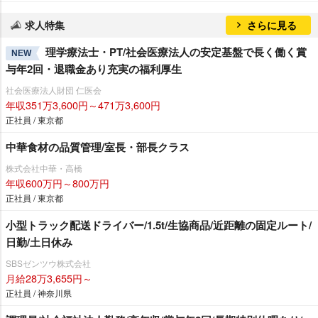
求人特集
さらに見る
理学療法士・PT/社会医療法人の安定基盤で長く働く賞
NEW
与年2回・退職金あり充実の福利厚生
社会医療法人財団 仁医会
年収351万3,600円～471万3,600円
正社員 / 東京都
中華食材の品質管理/室長・部長クラス
株式会社中華・高橋
年収600万円～800万円
正社員 / 東京都
小型トラック配送ドライバー/1.5t/生協商品/近距離の固定ルート/
日勤/土日休み
SBSゼンツウ株式会社
月給28万3,655円～
正社員 / 神奈川県