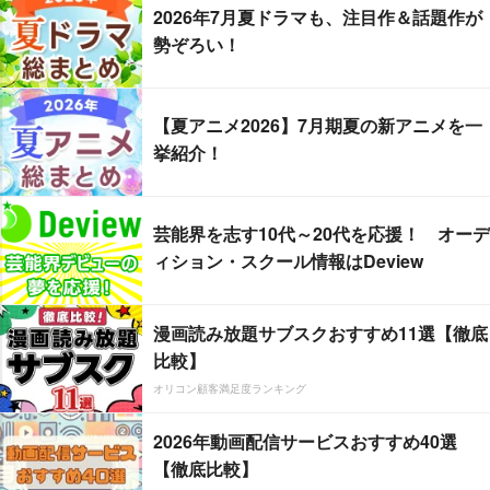
2026年7月夏ドラマも、注目作＆話題作が
勢ぞろい！
【夏アニメ2026】7月期夏の新アニメを一
挙紹介！
芸能界を志す10代～20代を応援！ オーデ
ィション・スクール情報はDeview
漫画読み放題サブスクおすすめ11選【徹底
比較】
オリコン顧客満足度ランキング
2026年動画配信サービスおすすめ40選
【徹底比較】