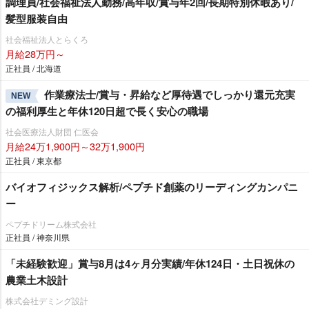
調理員/社会福祉法人勤務/高年収/賞与年2回/長期特別休暇あり/
髪型服装自由
社会福祉法人とらくろ
月給28万円～
正社員 / 北海道
作業療法士/賞与・昇給など厚待遇でしっかり還元充実
NEW
の福利厚生と年休120日超で長く安心の職場
社会医療法人財団 仁医会
月給24万1,900円～32万1,900円
正社員 / 東京都
バイオフィジックス解析/ペプチド創薬のリーディングカンパニ
ー
ペプチドリーム株式会社
正社員 / 神奈川県
「未経験歓迎」賞与8月は4ヶ月分実績/年休124日・土日祝休の
農業土木設計
株式会社デミング設計