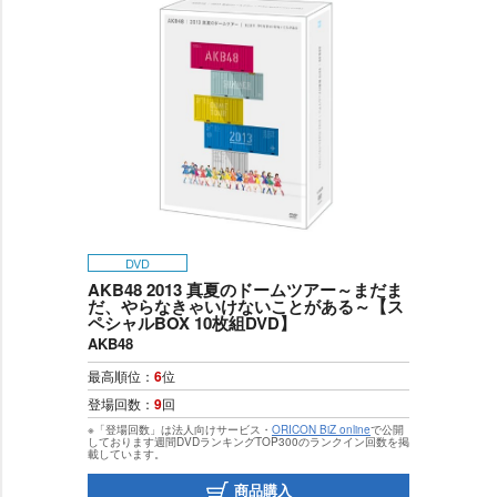
DVD
AKB48 2013 真夏のドームツアー～まだま
だ、やらなきゃいけないことがある～【ス
ペシャルBOX 10枚組DVD】
AKB48
最高順位：
6
位
登場回数：
9
回
※「登場回数」は法人向けサービス・
ORICON BiZ online
で公開
しております週間DVDランキングTOP300のランクイン回数を掲
載しています。
商品購入