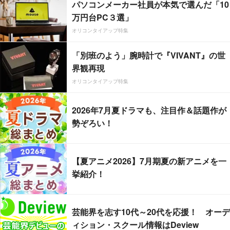
パソコンメーカー社員が本気で選んだ「10
万円台PC３選」
オリコンタイアップ特集
「別班のよう」腕時計で『VIVANT』の世
界観再現
オリコンタイアップ特集
2026年7月夏ドラマも、注目作＆話題作が
勢ぞろい！
【夏アニメ2026】7月期夏の新アニメを一
挙紹介！
芸能界を志す10代～20代を応援！ オーデ
ィション・スクール情報はDeview