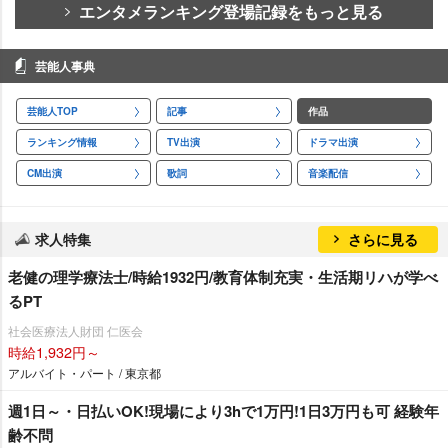
エンタメランキング登場記録をもっと見る
芸能人事典
芸能人TOP
記事
作品
ランキング情報
TV出演
ドラマ出演
CM出演
歌詞
音楽配信
求人特集
さらに見る
老健の理学療法士/時給1932円/教育体制充実・生活期リハが学べ
るPT
社会医療法人財団 仁医会
時給1,932円～
アルバイト・パート / 東京都
週1日～・日払いOK!現場により3hで1万円!1日3万円も可 経験年
齢不問