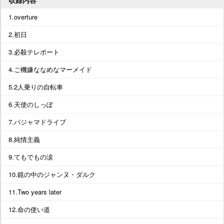
収録内容
1.overture
2.初日
3.必殺テレポート
4.ご機嫌ななめなマーメイド
5.2人乗りの自転車
6.天使のしっぽ
7.パジャマドライブ
8.純情主義
9.てもでもの涙
10.鏡の中のジャンヌ・ダルク
11.Two years later
12.命の使い道