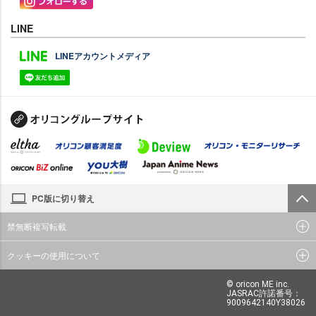
LINE
LINEアカウントメディア
PC版に切り替え
禁無断複写転載
クッキーの使用について
© oricon ME inc.
JASRAC許諾番号：
9009642140Y38026