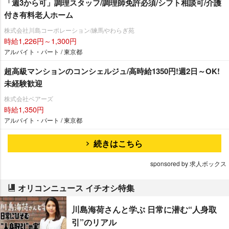
「週3から可」調理スタッフ/調理師免許必須/シフト相談可/介護
付き有料老人ホーム
株式会社川島コーポレーション/練馬やわらぎ苑
時給1,226円～1,300円
アルバイト・パート / 東京都
超高級マンションのコンシェルジュ/高時給1350円!週2日～OK!
未経験歓迎
株式会社ベアーズ
時給1,350円
アルバイト・パート / 東京都
続きはこちら
sponsored by 求人ボックス
オリコンニュース イチオシ特集
川島海荷さんと学ぶ 日常に潜む“人身取
引”のリアル