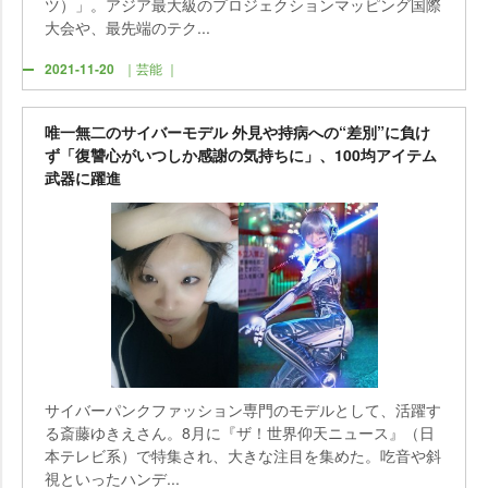
ツ）」。アジア最大級のプロジェクションマッピング国際
大会や、最先端のテク...
2021-11-20
｜芸能 ｜
唯一無二のサイバーモデル 外見や持病への“差別”に負け
ず「復讐心がいつしか感謝の気持ちに」、100均アイテム
武器に躍進
サイバーパンクファッション専門のモデルとして、活躍す
る斎藤ゆきえさん。8月に『ザ！世界仰天ニュース』（日
本テレビ系）で特集され、大きな注目を集めた。吃音や斜
視といったハンデ...