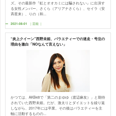
ズ。その最新作『虹とオオカミには騙されない』に出演す
る女性メンバー、さくら（アリアナさくら）、セイラ（安
斉星来）、りの（和...
2021-08-01
｜芸能 ｜
“炎上クイーン”西野未姫、バラエティーでの迷走・号泣の
理由を激白「NOなんて言えない」
かつては、AKB48で「第二のまゆゆ（渡辺麻友）」と期待
されていた西野未姫。だが、激太りとダイエットを繰り返
しながら、2017年には卒業。その後はバラエティーを主
軸に活動するものの...