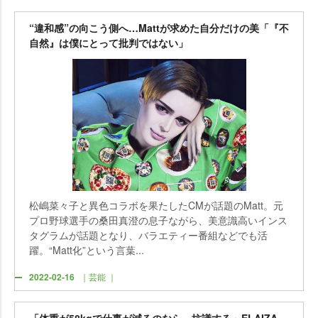
“違和感”の向こう側へ…Mattが求めた自分だけの美「『不
自然』は僕にとって批判ではない」
松嶋菜々子と異色コラボを果たしたCMが話題のMatt。元
プロ野球選手の桑田真澄の息子ながら、美意識高いインス
タグラムが話題となり、バラエティー番組などでも活
躍。“Matt化”という言葉...
2022-02-16
｜芸能 ｜