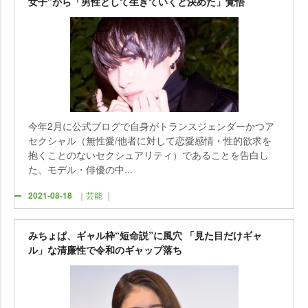
女子”から「男性として生きていくと決めた」覚悟
今年2月に公式ブログで自身がトランスジェンダーかつア
セクシャル（無性愛/他者に対して恋愛感情・性的欲求を
抱くことのないセクシュアリティ）であることを告白し
た、モデル・俳優の中...
2021-08-18
｜芸能 ｜
みちょぱ、ギャル枠“短命説”に風穴 「見た目だけギャ
ル」な清廉性で令和のギャップ落ち