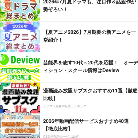
2026年7月夏ドラマも、注目作＆話題作が
勢ぞろい！
【夏アニメ2026】7月期夏の新アニメを一
挙紹介！
芸能界を志す10代～20代を応援！ オーデ
ィション・スクール情報はDeview
漫画読み放題サブスクおすすめ11選【徹底
比較】
オリコン顧客満足度ランキング
2026年動画配信サービスおすすめ40選
【徹底比較】
CS動画配信サービス20選