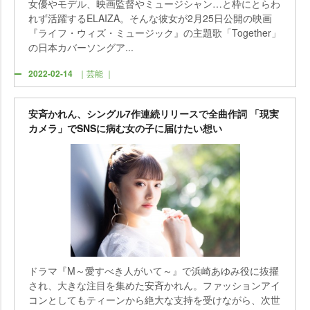
女優やモデル、映画監督やミュージシャン…と枠にとらわ
れず活躍するELAIZA。そんな彼女が2月25日公開の映画
『ライフ・ウィズ・ミュージック』の主題歌「Together」
の日本カバーソングア...
2022-02-14
｜芸能 ｜
安斉かれん、シングル7作連続リリースで全曲作詞 「現実
カメラ」でSNSに病む女の子に届けたい想い
ドラマ『M～愛すべき人がいて～』で浜崎あゆみ役に抜擢
され、大きな注目を集めた安斉かれん。ファッションアイ
コンとしてもティーンから絶大な支持を受けながら、次世