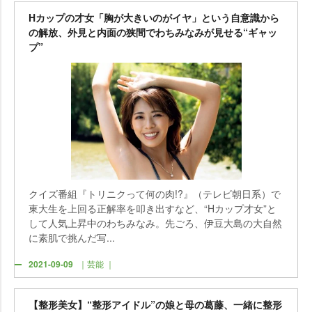
Hカップの才女「胸が大きいのがイヤ」という自意識から
の解放、外見と内面の狭間でわちみなみが見せる“ギャッ
プ”
クイズ番組『トリニクって何の肉!?』（テレビ朝日系）で
東大生を上回る正解率を叩き出すなど、“Hカップ才女”と
して人気上昇中のわちみなみ。先ごろ、伊豆大島の大自然
に素肌で挑んだ写...
2021-09-09
｜芸能 ｜
【整形美女】“整形アイドル”の娘と母の葛藤、一緒に整形