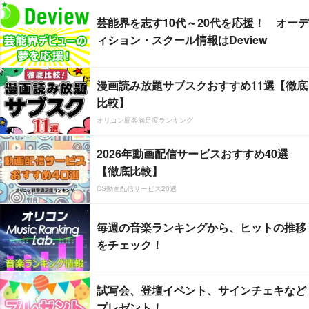
芸能界を志す10代～20代を応援！ オーデ
ィション・スクール情報はDeview
漫画読み放題サブスクおすすめ11選【徹底
比較】
オリコン顧客満足度ランキング
2026年動画配信サービスおすすめ40選
【徹底比較】
CS動画配信サービス20選
毎週の音楽ランキングから、ヒットの推移
をチェック！
試写会、登壇イベント、サインチェキなど
プレゼント！