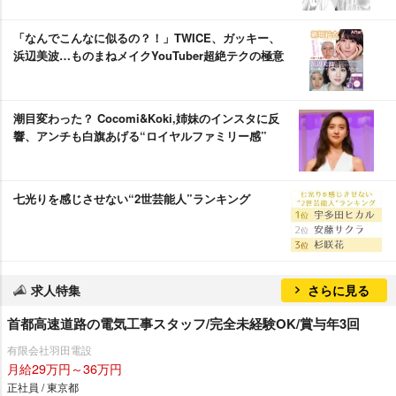
「なんでこんなに似るの？！」TWICE、ガッキー、
浜辺美波…ものまねメイクYouTuber超絶テクの極意
潮目変わった？ Cocomi&Koki,姉妹のインスタに反
響、アンチも白旗あげる“ロイヤルファミリー感”
七光りを感じさせない“2世芸能人”ランキング
求人特集
さらに見る
首都高速道路の電気工事スタッフ/完全未経験OK/賞与年3回
有限会社羽田電設
月給29万円～36万円
正社員 / 東京都