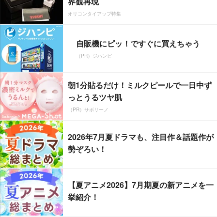
界観再現
オリコンタイアップ特集
自販機にピッ！ですぐに買えちゃう
（PR）ジハンピ
朝1分貼るだけ！ミルクピールで一日中ず
っとうるツヤ肌
（PR）サボリーノ
2026年7月夏ドラマも、注目作＆話題作が
勢ぞろい！
【夏アニメ2026】7月期夏の新アニメを一
挙紹介！