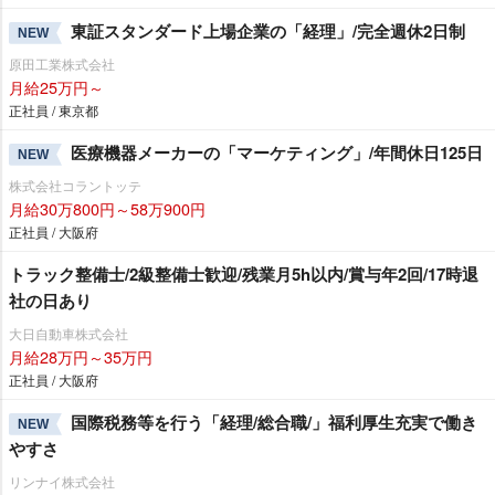
東証スタンダード上場企業の「経理」/完全週休2日制
NEW
原田工業株式会社
月給25万円～
正社員 / 東京都
医療機器メーカーの「マーケティング」/年間休日125日
NEW
株式会社コラントッテ
月給30万800円～58万900円
正社員 / 大阪府
トラック整備士/2級整備士歓迎/残業月5h以内/賞与年2回/17時退
社の日あり
大日自動車株式会社
月給28万円～35万円
正社員 / 大阪府
国際税務等を行う「経理/総合職/」福利厚生充実で働き
NEW
すさ
リンナイ株式会社