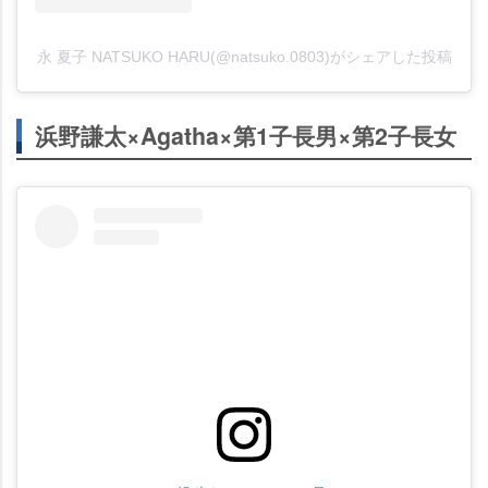
永 夏子 NATSUKO HARU(@natsuko.0803)がシェアした投稿
浜野謙太×Agatha×第1子長男×第2子長女