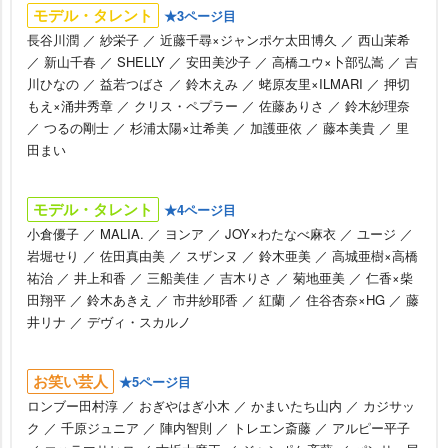
モデル・タレント
★3ページ目
長谷川潤 ／ 紗栄子 ／ 近藤千尋×ジャンポケ太田博久 ／ 西山茉希
／ 新山千春 ／ SHELLY ／ 安田美沙子 ／ 高橋ユウ×卜部弘嵩 ／ 吉
川ひなの ／ 益若つばさ ／ 鈴木えみ ／ 蛯原友里×ILMARI ／ 押切
もえ×涌井秀章 ／ クリス・ペプラー ／ 佐藤ありさ ／ 鈴木紗理奈
／ つるの剛士 ／ 杉浦太陽×辻希美 ／ 加護亜依 ／ 藤本美貴 ／ 里
田まい
モデル・タレント
★4ページ目
小倉優子 ／ MALIA. ／ ヨンア ／ JOY×わたなべ麻衣 ／ ユージ ／
堀せり ／ 佐田真由美 ／ スザンヌ ／ 鈴木亜美 ／ 高城亜樹×高橋
祐治 ／ 井上和香 ／ 三船美佳 ／ 吉木りさ ／ 菊地亜美 ／ 仁香×柴
田翔平 ／ 鈴木あきえ ／ 市井紗耶香 ／ 紅蘭 ／ 住谷杏奈×HG ／ 藤
井リナ ／ デヴィ・スカルノ
お笑い芸人
★5ページ目
ロンブー田村淳 ／ おぎやはぎ小木 ／ かまいたち山内 ／ カジサッ
ク ／ 千原ジュニア ／ 陣内智則 ／ トレエン斎藤 ／ アルピー平子