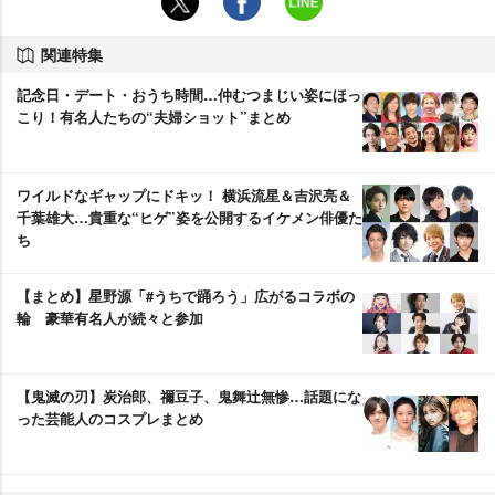
関連特集
記念日・デート・おうち時間…仲むつまじい姿にほっ
こり！有名人たちの“夫婦ショット”まとめ
ワイルドなギャップにドキッ！ 横浜流星＆吉沢亮＆
千葉雄大…貴重な“ヒゲ”姿を公開するイケメン俳優た
ち
【まとめ】星野源「#うちで踊ろう」広がるコラボの
輪 豪華有名人が続々と参加
【鬼滅の刃】炭治郎、禰豆子、鬼舞辻無惨…話題にな
った芸能人のコスプレまとめ