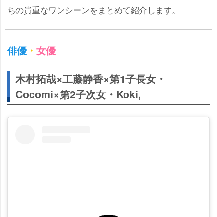
ちの貴重なワンシーンをまとめて紹介します。
俳優
・
女優
木村拓哉×工藤静香×第1子長女・
Cocomi×第2子次女・Koki,