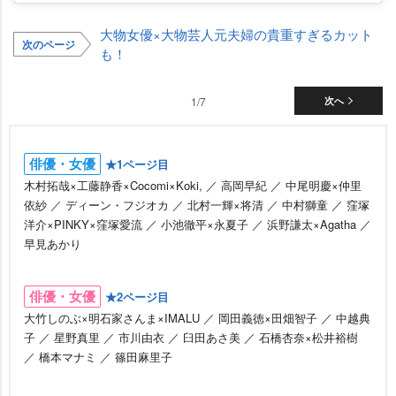
大物女優×大物芸人元夫婦の貴重すぎるカット
次のページ
も！
1/7
次へ
俳優・女優
★1ページ目
木村拓哉×工藤静香×Cocomi×Koki, ／ 高岡早紀 ／ 中尾明慶×仲里
依紗 ／ ディーン・フジオカ ／ 北村一輝×将清 ／ 中村獅童 ／ 窪塚
洋介×PINKY×窪塚愛流 ／ 小池徹平×永夏子 ／ 浜野謙太×Agatha ／
早見あかり
俳優・女優
★2ページ目
大竹しのぶ×明石家さんま×IMALU ／ 岡田義徳×田畑智子 ／ 中越典
子 ／ 星野真里 ／ 市川由衣 ／ 臼田あさ美 ／ 石橋杏奈×松井裕樹
／ 橋本マナミ ／ 篠田麻里子