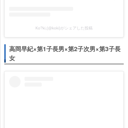
Ko?ki,(@koki)がシェアした投稿
高岡早紀×第1子長男×第2子次男×第3子長
女