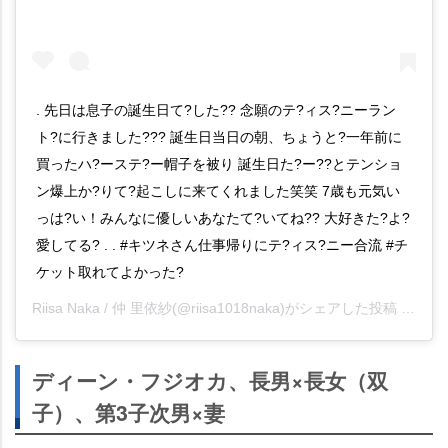
. 先日は息子の誕生日て?した?? 念願のテ?ィス?ニーラン
ト?に行きました??? 誕生日当日の朝、ちょうと?一年前に
買ったハ?ーステ?ー帽子を被り 誕生日た?ー??とテンショ
ン爆上か?りて?起こしに来てくれました笑笑 7歳も元気い
っは?い！みんなに優しいあなたて?いてね?? 大好きた?よ?
愛してる? . . #キツネさん仕事帰りにテ?ィス?ニー合流 #チ
ケット取れてよかった?
Riisa Naka / 仲 里依紗
(@riisa1018naka)がシェアした投稿 -
202
ディーン・フジオカ、長男×長女（双
子）、第3子次男×妻