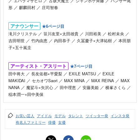
／ エハラマサヒロ ／ 古坂大魔王 ／ ジャンポケ斉藤 ／ パンサー尾
形 ／ 麒麟田村 ／ 庄司智春
アナウンサー
★6ページ目
滝川クリステル ／ 笹川友里×太田雄貴 ／ 川田裕美 ／ 松村未央 ／
吉田明世 ／ 竹内由恵 ／ 内田恭子 ／ 久冨慶子×大津祐樹 ／ 本田朋
子×五十嵐圭
アーティスト・アスリート
★7ページ目
田中将大 ／ 長友佑都×平愛梨 ／ EXILE MATSU ／ EXILE
MAKIDAI ／ セカオワSaori ／ MAX MINA ／ MAX REINA ／ MAX
NANA ／ 魔娑斗×矢沢心 ／ 田中理恵 ／ 安藤美姫 ／ 横峯さくら ／
稲本潤一×田中美保
お笑い芸人
アイドル
モデル
タレント
ツイッター発
インスタ発
有名人ファミリー
俳優
女優