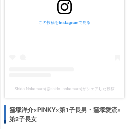
この投稿をInstagramで見る
Shido Nakamura(@shido_nakamura)がシェアした投稿
窪塚洋介×PINKY×第1子長男・窪塚愛流×
第2子長女