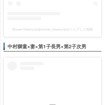
Shosei Kitamura(@shosei_kitamura)がシェアした投稿
中村獅童×妻×第1子長男×第2子次男