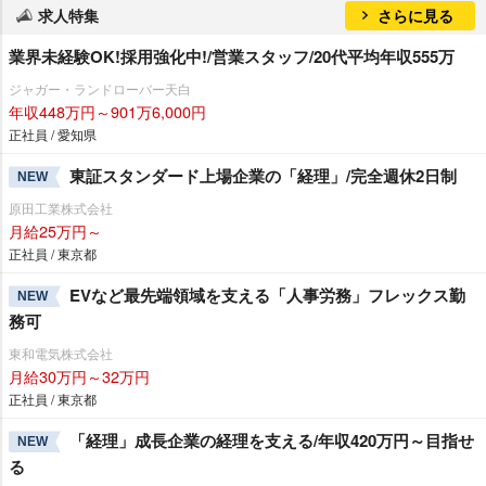
求人特集
さらに見る
業界未経験OK!採用強化中!/営業スタッフ/20代平均年収555万
ジャガー・ランドローバー天白
年収448万円～901万6,000円
正社員 / 愛知県
東証スタンダード上場企業の「経理」/完全週休2日制
NEW
原田工業株式会社
月給25万円～
正社員 / 東京都
EVなど最先端領域を支える「人事労務」フレックス勤
NEW
務可
東和電気株式会社
月給30万円～32万円
正社員 / 東京都
「経理」成長企業の経理を支える/年収420万円～目指せ
NEW
る