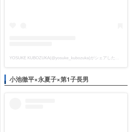
YOSUKE KUBOZUKA(@yosuke_kubozuka)がシェアした投稿
小池徹平×永夏子×第1子長男