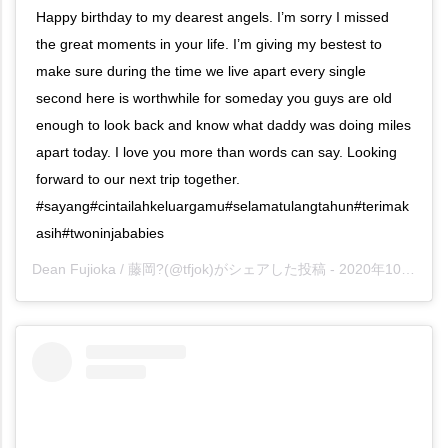
Happy birthday to my dearest angels. I’m sorry I missed
the great moments in your life. I’m giving my bestest to
make sure during the time we live apart every single
second here is worthwhile for someday you guys are old
enough to look back and know what daddy was doing miles
apart today. I love you more than words can say. Looking
forward to our next trip together.
#sayang#cintailahkeluargamu#selamatulangtahun#terimak
asih#twoninjababies
Dean Fujioka / 藤岡?
(@tfjok)がシェアした投稿 -
2020年10月月1日午前5時25分PDT