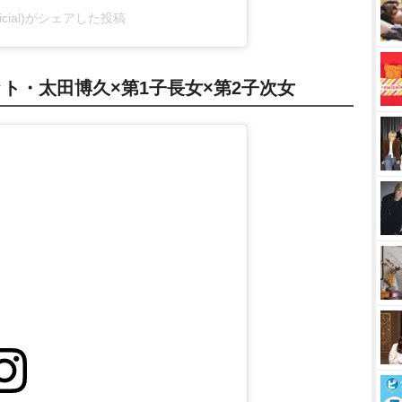
fficial)がシェアした投稿
ト・太田博久×第1子長女×第2子次女