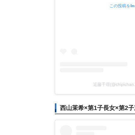
この投稿をIns
近藤千尋(@chipich
西山茉希×第1子長女×第2