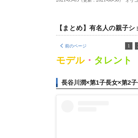
（更新：
）
オリ
【まとめ】有名人の親子ショ
1
前のページ
モデル
・
タレント
長谷川潤×第1子長女×第2