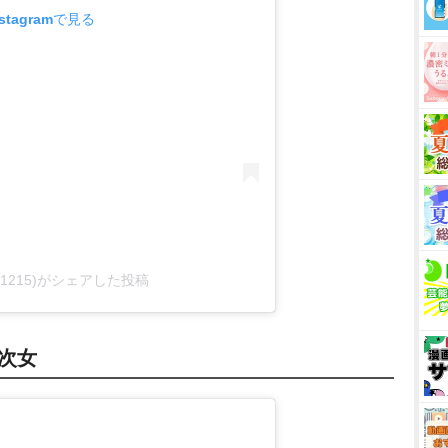
tagramで見る
an.1215)がシェアした投稿
子次女