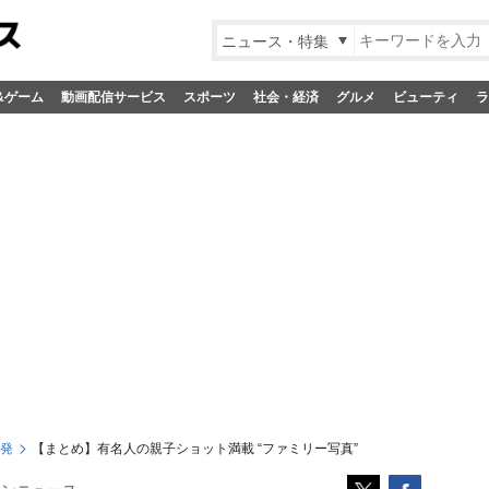
ニュース・特集
&ゲーム
動画配信サービス
スポーツ
社会・経済
グルメ
ビューティ
ラ
S発
【まとめ】有名人の親子ショット満載 “ファミリー写真”