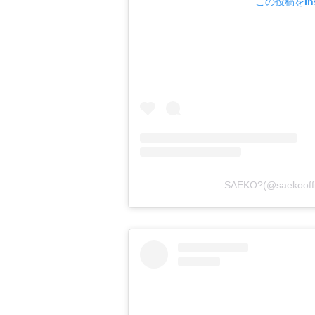
この投稿をIns
SAEKO?(@saekoo