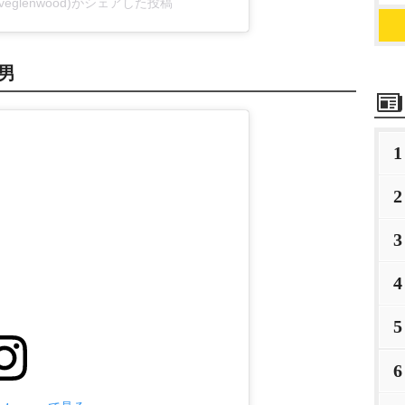
liveglenwood)がシェアした投稿
男
1
2
3
4
5
6