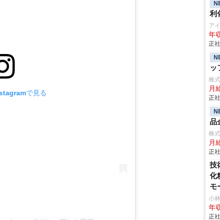
N
利
ア
年収
正社
N
ッ
株
月
tagramで見る
正社
N
品
株
月給
正社
技
化
モ
小
年収
正社