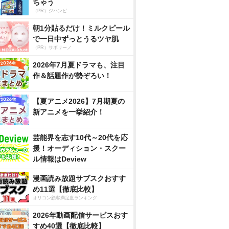
ちゃう
（PR）ジハンピ
朝1分貼るだけ！ミルクピール
で一日中ずっとうるツヤ肌
（PR）サボリーノ
2026年7月夏ドラマも、注目
作＆話題作が勢ぞろい！
【夏アニメ2026】7月期夏の
新アニメを一挙紹介！
芸能界を志す10代～20代を応
援！オーディション・スクー
ル情報はDeview
漫画読み放題サブスクおすす
め11選【徹底比較】
オリコン顧客満足度ランキング
2026年動画配信サービスおす
すめ40選【徹底比較】