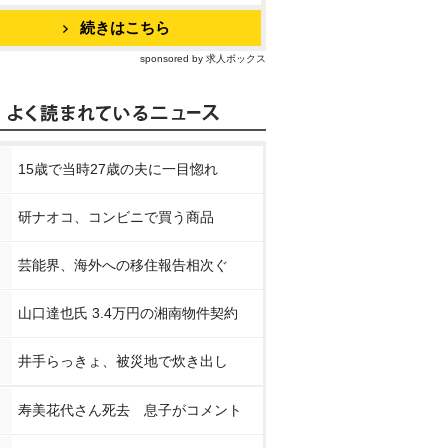
続きはこちら
sponsored by 求人ボックス
15歳で当時27歳の夫に一目惚れ
研ナオコ、コンビニで買う商品
芸能界、海外への移住報告相次ぐ
山口達也氏 3.4万円の湘南物件契約
井手らっきょ、被災地で炊き出し
寿美花代さん死去 息子がコメント