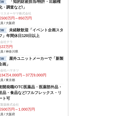
「知的財産担当/特許・出願権
EW
化・調査など/」
イリスオーヤマ株式会社
500万円～850万円
員 / 大阪府
未経験歓迎「イベント企画スタ
EW
フ」年間休日120日以上
式会社テラ
給22万円
員 / 神奈川県
屋外ユニットメーカーで「新製
EW
企画」
式会社ハマネツ
34万4,000円～37万9,000円
員 / 東京都
術開発職/OTC医薬品・医薬部外品・
粧品・食品など/フルフレックス・リ
ート可
林製薬株式会社
500万円～1,000万円
員 / 大阪府