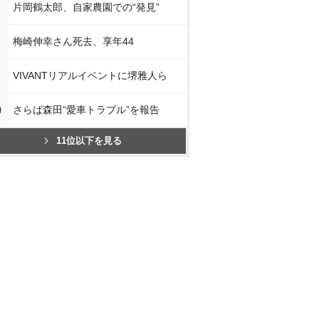
片岡鶴太郎、自家農園での“発見”
梅崎伸幸さん死去、享年44
VIVANTリアルイベントに堺雅人ら
0
さらば森田“愛車トラブル”を報告
11位以下を見る