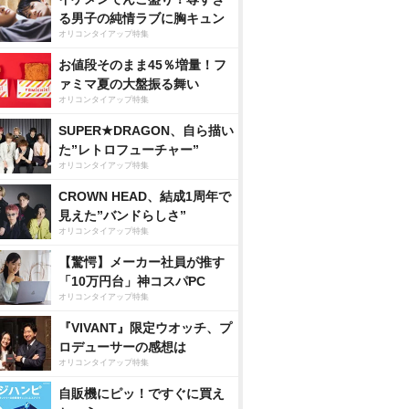
る男子の純情ラブに胸キュン
オリコンタイアップ特集
お値段そのまま45％増量！フ
ァミマ夏の大盤振る舞い
オリコンタイアップ特集
SUPER★DRAGON、自ら描い
た”レトロフューチャー”
オリコンタイアップ特集
CROWN HEAD、結成1周年で
見えた”バンドらしさ”
オリコンタイアップ特集
【驚愕】メーカー社員が推す
「10万円台」神コスパPC
オリコンタイアップ特集
『VIVANT』限定ウオッチ、プ
ロデューサーの感想は
オリコンタイアップ特集
自販機にピッ！ですぐに買え