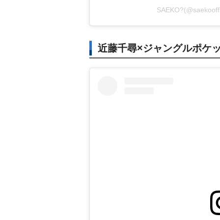
SAEKO?(@saekoo
近藤千尋×ジャングルポケッ