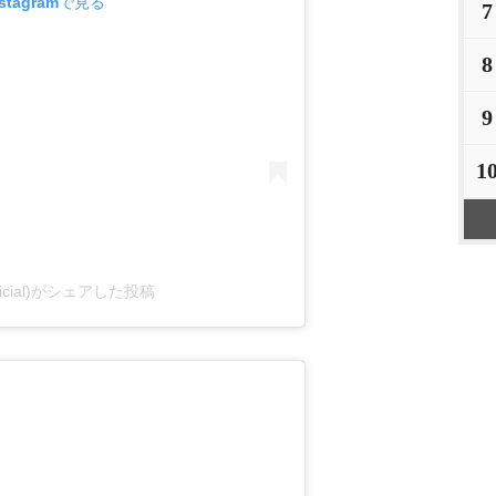
tagramで見る
7
8
9
1
fficial)がシェアした投稿