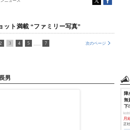
コンニュース
ット満載 “ファミリー写真”
2
3
4
5
7
次のページ
子長男
障
無
下
ko
月
正社