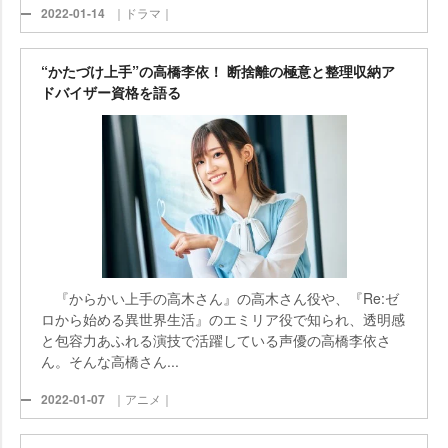
2022-01-14
｜ドラマ｜
“かたづけ上手”の高橋李依！ 断捨離の極意と整理収納ア
ドバイザー資格を語る
『からかい上手の高木さん』の高木さん役や、『Re:ゼ
ロから始める異世界生活』のエミリア役で知られ、透明感
と包容力あふれる演技で活躍している声優の高橋李依さ
ん。そんな高橋さん...
2022-01-07
｜アニメ｜