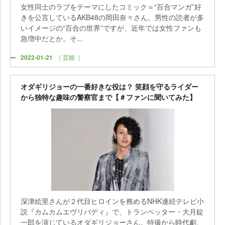
女性同士のラブをテーマにしたコミック＝“百合マンガ”好
きを公言しているAKB48の岡田奈々さん。男性の読者が多
いイメージの“百合の世界”ですが、近年では女性ファンも
急増中だとか。そ...
2022-01-21
｜芸能 ｜
オダギリジョーの一番好きな役は？ 笑顔を守るライダー
から独特な趣味の警察官まで【＃ファンに聞いてみた】
深津絵里さんが２代目ヒロインを務めるNHK連続テレビ小
説『カムカムエヴリバディ』で、トランペッター・大月錠
一郎を演じているオダギリジョーさん。特撮から時代劇、