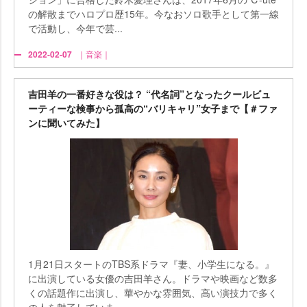
の解散までハロプロ歴15年。今なおソロ歌手として第一線
で活動し、今年で芸...
2022-02-07
｜音楽｜
吉田羊の一番好きな役は？ “代名詞”となったクールビュ
ーティーな検事から孤高の“バリキャリ”女子まで【＃ファ
ンに聞いてみた】
1月21日スタートのTBS系ドラマ『妻、小学生になる。』
に出演している女優の吉田羊さん。ドラマや映画など数多
くの話題作に出演し、華やかな雰囲気、高い演技力で多く
の人を魅了していま...