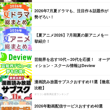
2026年7月夏ドラマも、注目作＆話題作が
勢ぞろい！
【夏アニメ2026】7月期夏の新アニメを一
挙紹介！
芸能界を志す10代～20代を応援！ オーデ
ィション・スクール情報はDeview
漫画読み放題サブスクおすすめ11選【徹底
比較】
オリコン顧客満足度ランキング
2026年動画配信サービスおすすめ40選