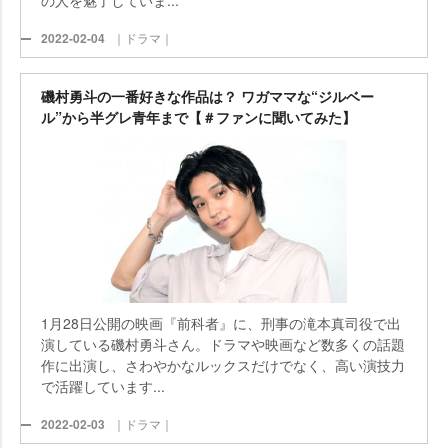
2022-02-04
｜ドラマ｜
磯村勇斗の一番好きな作品は？ ワガママな“ジルベー
ル”から半グレ青年まで【＃ファンに聞いてみた】
1月28日公開の映画『前科者』に、刑事の滝本真司役で出
演している磯村勇斗さん。ドラマや映画など数多くの話題
作に出演し、さわやかなルックスだけでなく、高い演技力
で活躍しています...
2022-02-03
｜ドラマ｜