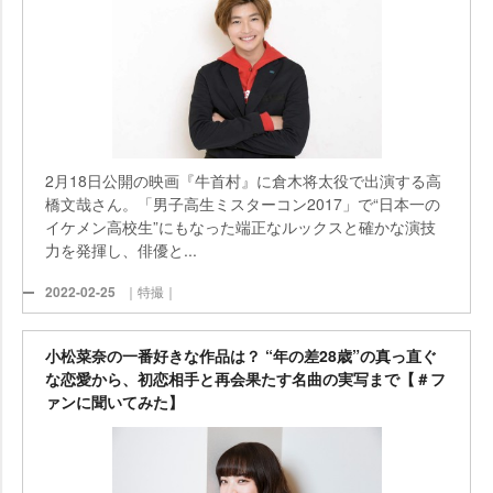
2月18日公開の映画『牛首村』に倉木将太役で出演する高
橋文哉さん。「男子高生ミスターコン2017」で“日本一の
イケメン高校生”にもなった端正なルックスと確かな演技
力を発揮し、俳優と...
2022-02-25
｜特撮｜
小松菜奈の一番好きな作品は？ “年の差28歳”の真っ直ぐ
な恋愛から、初恋相手と再会果たす名曲の実写まで【＃フ
ァンに聞いてみた】