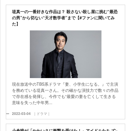
堤真一の一番好きな作品は？ 殺さない殺し屋に挑む“最恐
の男”から切ない“天才数学者”まで【#ファンに聞いてみ
た】
現在放送中のTBS系ドラマ『妻、小学生になる。』で主演
を務めている堤真一さん。その確かな演技力で数々の作品
で存在感を発揮し、今作でも“最愛の妻を亡くして生きる
意味を失った中年男...
2022-03-04
｜ドラマ｜
小倉唯が「かわいさに衝撃を受けた！」アイドルたち ℃-