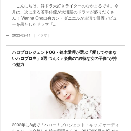
こんにちは。韓ドラ大好きライターのなかまるです。今
月は、次に来る若手俳優が大活躍のドラマが盛りだくさ
ん！ Wanna One出身カン・ダニエルが主演で俳優デビュ
ーを果たしたドラマ『...
2022-02-11
｜ドラマ｜
ハロプロレジェンドOG・鈴木愛理が選ぶ「愛してやまな
いハロプロ曲」5選 つんく♂楽曲の“独特な女の子像”が持
つ魅力
2002年に8歳で「ハロー！プロジェクト・キッズ オーディ
ション」に合格した鈴木愛理さんは、2017年6月の℃-ute