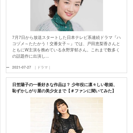
7月7日から放送スタートした日本テレビ系連続ドラマ『ハ
コヅメ～たたかう！交番女子～』では、戸田恵梨香さんと
ともにW主演を務めている永野芽郁さん。これまで数多く
の話題作に出演し...
2021-07-27
｜ドラマ｜
日笠陽子の一番好きな作品は？ 少年役に凛々しい歌姫、
恥ずかしがり屋の美少女まで【＃ファンに聞いてみた】