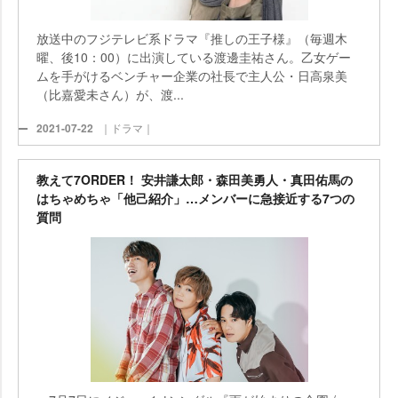
放送中のフジテレビ系ドラマ『推しの王子様』（毎週木
曜、後10：00）に出演している渡邊圭祐さん。乙女ゲー
ムを手がけるベンチャー企業の社長で主人公・日高泉美
（比嘉愛未さん）が、渡...
2021-07-22
｜ドラマ｜
教えて7ORDER！ 安井謙太郎・森田美勇人・真田佑馬の
はちゃめちゃ「他己紹介」…メンバーに急接近する7つの
質問