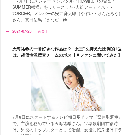
7月7日にメジャー1stシングル『雨が始まりの合図 /
SUMMER様様』をリリースした7人組アーティスト・
7ORDER。メンバーの安井謙太郎（やすい・けんたろう）
さん、真田佑馬（さなだ・ゆ...
2021-07-20
｜音楽｜
天海祐希の一番好きな作品は？ “女王”を抑えた圧倒的1位
は、超個性派捜査チームのボス【＃ファンに聞いてみた】
7月8日にスタートするテレビ朝日系ドラマ『緊急取調室』
で、主演を務めている天海祐希さん。宝塚歌劇団在籍時
は、男役のトップスターとして活躍。女優に転身後はドラ