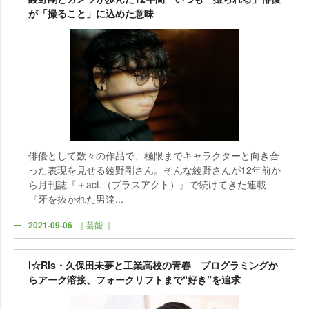
が「撮ること」に込めた意味
俳優として数々の作品で、極限までキャラクターと向き合
った表現を見せる綾野剛さん。そんな綾野さんが12年前か
ら月刊誌『＋act.（プラスアクト）』で続けてきた連載
『牙を抜かれた男達...
2021-09-06
｜芸能 ｜
i☆Ris・久保田未夢と工業高校の青春 プログラミングか
らアーク溶接、フォークリフトまで“好き”を追求