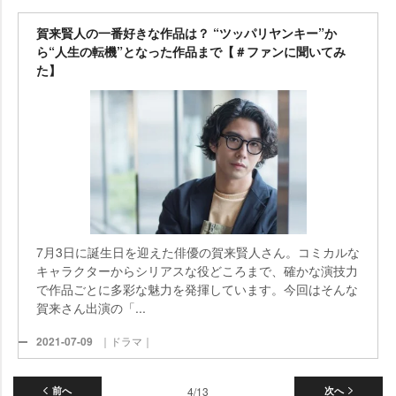
賀来賢人の一番好きな作品は？ “ツッパリヤンキー”か
ら“人生の転機”となった作品まで【＃ファンに聞いてみ
た】
7月3日に誕生日を迎えた俳優の賀来賢人さん。コミカルな
キャラクターからシリアスな役どころまで、確かな演技力
で作品ごとに多彩な魅力を発揮しています。今回はそんな
賀来さん出演の「...
2021-07-09
｜ドラマ｜
前へ
4/13
次へ