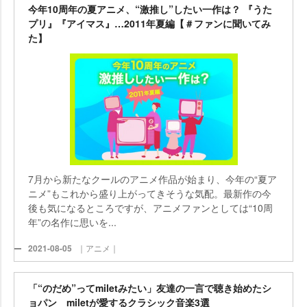
今年10周年の夏アニメ、“激推し”したい一作は？ 『うた
プリ』『アイマス』…2011年夏編【＃ファンに聞いてみ
た】
7月から新たなクールのアニメ作品が始まり、今年の“夏ア
ニメ”もこれから盛り上がってきそうな気配。最新作の今
後も気になるところですが、アニメファンとしては“10周
年”の名作に思いを...
2021-08-05
｜アニメ｜
「“のだめ”ってmiletみたい」友達の一言で聴き始めたシ
ョパン miletが愛するクラシック音楽3選