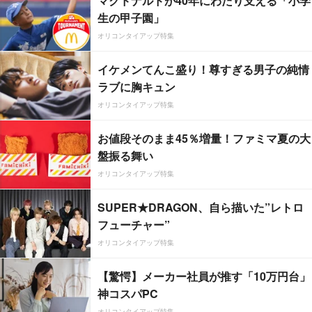
マクドナルドが40年にわたり支える「小学
生の甲子園」
オリコンタイアップ特集
イケメンてんこ盛り！尊すぎる男子の純情
ラブに胸キュン
オリコンタイアップ特集
お値段そのまま45％増量！ファミマ夏の大
盤振る舞い
オリコンタイアップ特集
SUPER★DRAGON、自ら描いた”レトロ
フューチャー”
オリコンタイアップ特集
【驚愕】メーカー社員が推す「10万円台」
神コスパPC
オリコンタイアップ特集