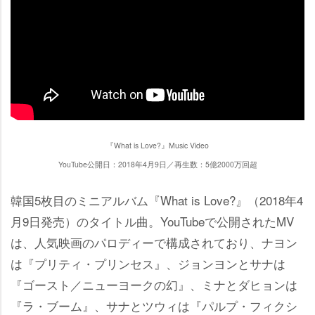
『What is Love?』Music Video
YouTube公開日：2018年4月9日／再生数：5億2000万回超
韓国5枚目のミニアルバム『What is Love?』（2018年4
月9日発売）のタイトル曲。YouTubeで公開されたMV
は、人気映画のパロディーで構成されており、ナヨン
は『プリティ・プリンセス』、ジョンヨンとサナは
『ゴースト／ニューヨークの幻』、ミナとダヒョンは
『ラ・ブーム』、サナとツウィは『パルプ・フィクシ