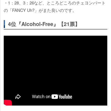
・1：28、3：26など、ところどころのチェヨンパート
の「FANCY Uh?」がまた良いのです。
4位『Alcohol-Free』【21票】