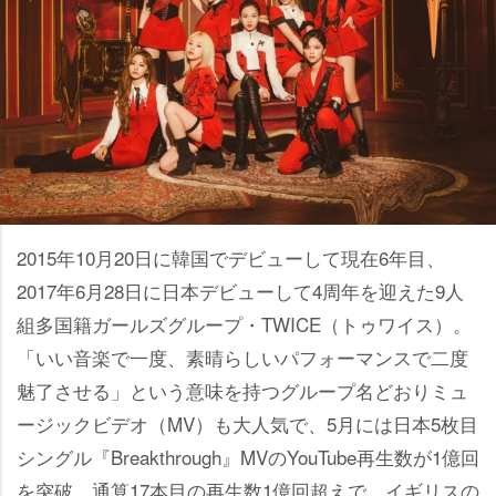
2015年10月20日に韓国でデビューして現在6年目、
2017年6月28日に日本デビューして4周年を迎えた9人
組多国籍ガールズグループ・TWICE（トゥワイス）。
「いい音楽で一度、素晴らしいパフォーマンスで二度
魅了させる」という意味を持つグループ名どおりミュ
ージックビデオ（MV）も大人気で、5月には日本5枚目
シングル『Breakthrough』MVのYouTube再生数が1億回
を突破。通算17本目の再生数1億回超えで、イギリスの