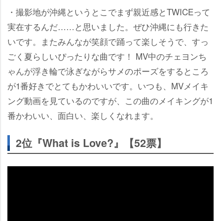
・撮影地が沖縄というとこでまず親近感とTWICEって
実在するんだ……と思いました。ぜひ沖縄にも行きた
いです。またみんなが笑顔で踊って楽しそうで、すっ
ごく夏らしいぴったりな曲です！ MV中のチェヨンち
ゃんが浮き輪で泳ぎながらサメのポーズをするところ
が1番好きでとてもかわいいです。いつも、MVメイキ
ング動画を見ているのですが、この曲のメイキングが1
番かわいい、面白い、楽しくなれます。
2位『What is Love?』【52票】